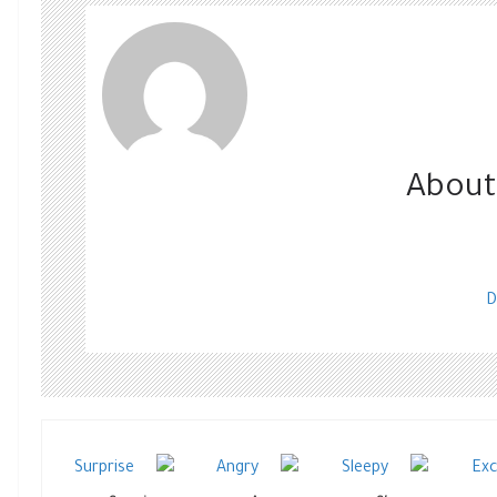
About
D