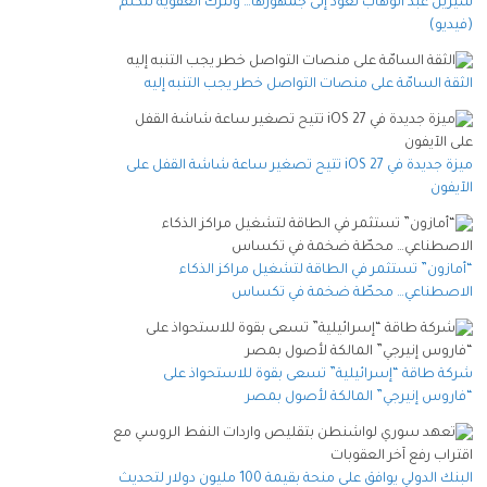
شيرين عبد الوهاب تعود إلى جمهورها… وتترك العفوية تتكلم
(فيديو)
الثقة السامّة على منصات التواصل خطر يجب التنبه إليه
ميزة جديدة في iOS 27 تتيح تصغير ساعة شاشة القفل على
الآيفون
“أمازون” تستثمر في الطاقة لتشغيل مراكز الذكاء
الاصطناعي… محطّة ضخمة في تكساس
شركة طاقة “إسرائيلية” تسعى بقوة للاستحواذ على
“فاروس إنيرجي” المالكة لأصول بمصر
البنك الدولي يوافق على منحة بقيمة 100 مليون دولار لتحديث