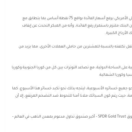
وجاء هذا الارتفاع الكبير لمؤشر الدولار أمس، بعد قيام الفيدرالي الأمريكي برفع أسعار الفائدة بواقع 75 نقطة أساس بما يتطابق مع
لبنك ملتزم باستمرار رفع الفائدة، وأنه من المبكر التحدث عن إيقاف
الأرباح الكبيرة.
يث تقل تكلفته بالنسبة للمشترين من حاملي العملات الأخرى، مما يزيد من
ى الساحة الدولية، مع تصاعد التوترات بين كل من كوريا الجنوبية وكوريا
يا وكوريا الشمالية.
 محو جميع خسائره الأسبوعية، ليتجه بذلك نحو تكبد خسائر هذا الأسبوع، كما
دمة، حيث رغم كون السبائك ملاذا آمنا للتحوط ضد التضخم المرتفع، إلا أن
دوق
SPDR Gold Trust
– أكبر صندوق تداول مدعوم بمعدن الذهب في العالم –