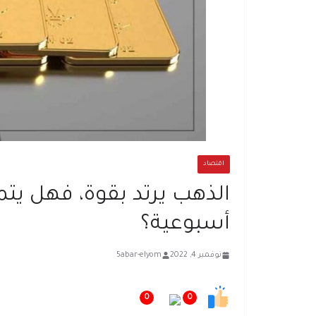
اقتصاد
الذهب يرتد بقوة، فهل ي
أسبوعية؟
نوفمبر 4, 2022
5abar-elyom
0
0