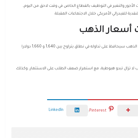
لأجور والتغير في التوظيف بالقطاع الخاص في وقت لاحق من اليوم،
ية للفيدرالي الأمريكي خلال الاجتماعات المقبلة.
 أسعار الذهب
يرى جيجار تريفيدي كبير المحللين في ريلاينس سيكيوريتيز أن الذهب سيحافظ على تداوله في نطاق يتراوح بين 1,640 و 1,660 دولارا
ب لا تزال تبدو هبوطية، مع استمرار ضعف الطلب على الاستثمار، وكذلك
LinkedIn
Pinterest