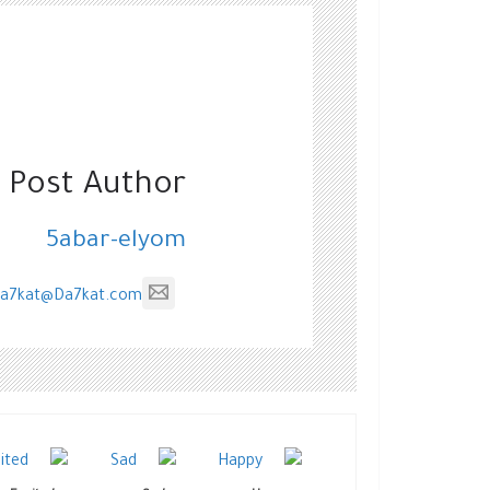
 Post Author
5abar-elyom
a7kat@Da7kat.com