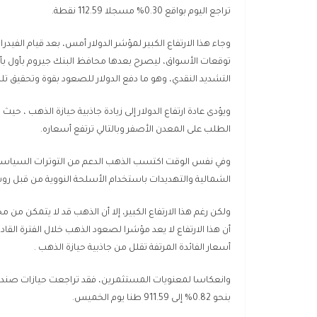
تراجع اليوم بواقع 0.30% مسجلا 112.59 نقطة.
توقعات الأسواق، ليصرح بعدها محافظ البنك جيروم بأول بأن ا
التشديد النقدي، وهو ما دفع الدولار للصعود بقوة وتحقيق تلك 
ويؤدى عادة ارتفاع الدولار إلى زيادة جاذبية حيازة الذهب ، ح
الطلب على المعدن الأصفر وبالتالي ترتفع أسعاره.
وفي نفس الوقت اكتسب الذهب الدعم من التوترات السياسية عل
الشمالية والتهديدات باستخدام الأسلحة النووية من قبل روس
ولكن رغم هذا الارتفاع الكبير، إلا أن الذهب قد لا يتمكن من
أن هذا الارتفاع لا يعد مؤشرا لصعود الذهب خلال الفترة القا
أسعار الفائدة المرتفة تقلل من جاذبية حيازة الذهب .
وانعكاسا لمعنويات المستثمرين، فقد تراجعت حيازات صن
بنحو 0.82% إلى 911.59 طنا يوم الخميس.