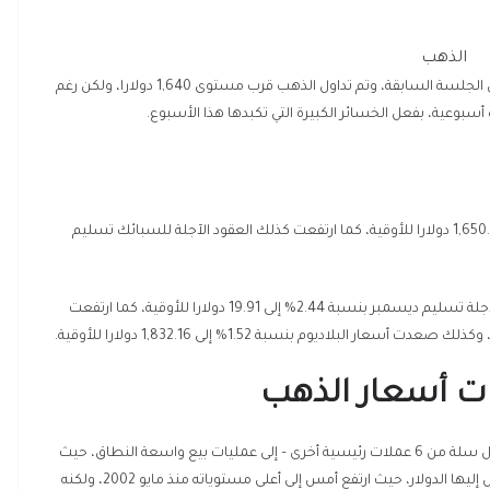
الذهب
تعافيا قويا وارتدت لتمحو خسائرها من الجلسة السابقة، وتم تداول الذهب قرب مستوى 1,640 دولارا، ولكن رغم
سبوعية، بفعل الخسائر الكبيرة التي تكبدها هذا الأسبوع.
ارتفعت أسعار عقود الذهب الفورية بنحو 1.30% لتصل إلى 1,650.60 دولارا للأوقية، كما ارتفعت كذلك العقود الآجلة للسبائك تسليم
وفي نفس الوقت وفضلا عن الذهب ، ارتفعت عقود الفضة الآجلة تسليم ديسمبر بنسبة 2.44% إلى 19.91 دولارا للأوقية، كما ارتفعت
كات أسعار الذهب
تعرض مؤشر الدولار – الذي يقيس أداء العملة الأمريكية مقابل سلة من 6 عملات رئيسية أخرى – إلى عمليات بيع واسعة النطاق، حيث
اتجه المستثمرون لجني الأرباح من المراكز المرتفعة التي وصل إليها الدولار، حيث ارتفع أمس إلى أعلى مستوياته منذ مايو 2002، ولكنه