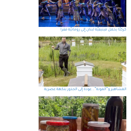
كركلَّا يحمل فينيقيَّة لبنان إِلى رومانيَّة فقرا
المشاهير و”المونة”… عودة إلى الجذور بنكهة عصرية