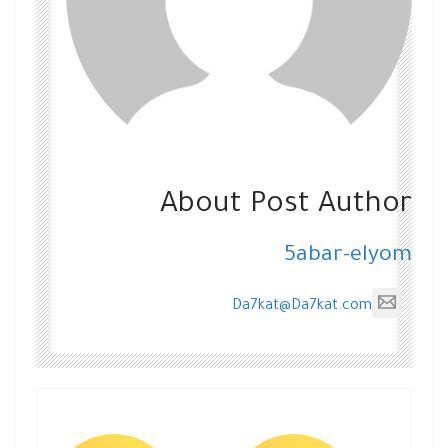
About Post Author
5abar-elyom
Da7kat@Da7kat.com