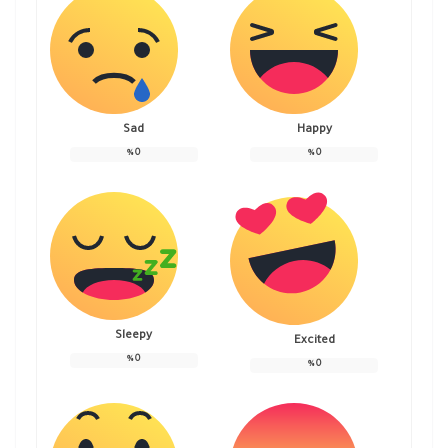
Sad
Happy
%
0
%
0
Sleepy
Excited
%
0
%
0