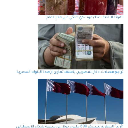
المونة البلدية… غذاء موسميّ صحّي على مدار العام!
تراجع معدلات ادخار المصريين يكشف تهاوي أرصدة البنوك المصرية
“أريد” القطرية تستثمر 800 مليون دولار في منصة للذكاء الاصطناعي