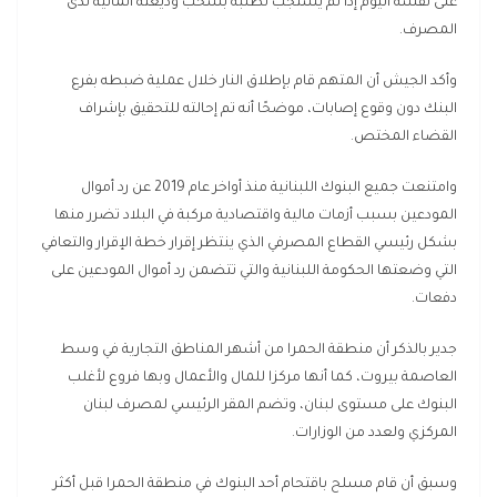
على نفسه اليوم إذا لم يُستجب لطلبه بسحب وديعته المالية لدى
المصرف.
وأكد الجيش أن المتهم قام بإطلاق النار خلال عملية ضبطه بفرع
البنك دون وقوع إصابات، موضحًا أنه تم إحالته للتحقيق بإشراف
القضاء المختص.
وامتنعت جميع البنوك اللبنانية منذ أواخر عام 2019 عن رد أموال
المودعين بسبب أزمات مالية واقتصادية مركبة في البلاد تضرر منها
بشكل رئيسي القطاع المصرفي الذي ينتظر إقرار خطة الإقرار والتعافي
التي وضعتها الحكومة اللبنانية والتي تتضمن رد أموال المودعين على
دفعات.
جدير بالذكر أن منطقة الحمرا من أشهر المناطق التجارية في وسط
العاصمة بيروت، كما أنها مركزا للمال والأعمال وبها فروع لأغلب
البنوك على مستوى لبنان، وتضم المقر الرئيسي لمصرف لبنان
المركزي ولعدد من الوزارات.
وسبق أن قام مسلح باقتحام أحد البنوك في منطقة الحمرا قبل أكثر