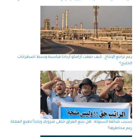
رغم تراجع الإنتاج.. كيف حققت أرامكو أرباحا قياسية وسط اضطرابات
الخليج؟
بسبب ضائقة السيولة.. هل يتبع العراق خُطى فنزويلا ويلجأ لطبع العملة
رغم مخاطرها؟