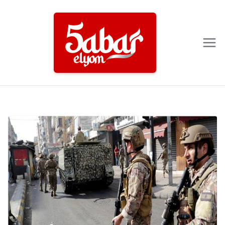
Ski
t
conten