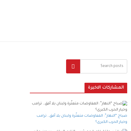
البحث
المشاركات الاخيرة
صباح “النهار”: المفاوضات متعثّرة ولبنان بلا أفق… ترامب
وخيار الحرب الكبرى؟