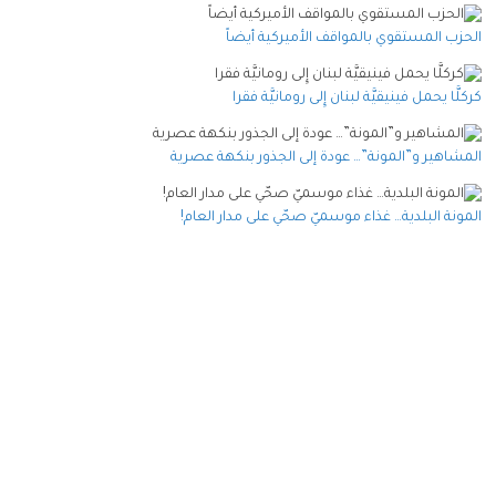
الحزب المستقوي بالمواقف الأميركية أيضاً
كركلَّا يحمل فينيقيَّة لبنان إِلى رومانيَّة فقرا
المشاهير و”المونة”… عودة إلى الجذور بنكهة عصرية
المونة البلدية… غذاء موسميّ صحّي على مدار العام!