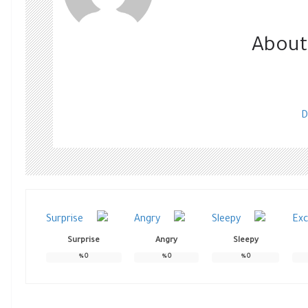
About
D
Surprise
Angry
Sleepy
%
0
%
0
%
0