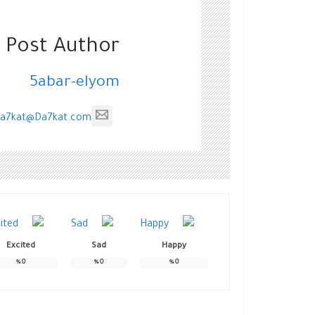
 Post Author
5abar-elyom
a7kat@Da7kat.com
Excited
Sad
Happy
%
0
%
0
%
0