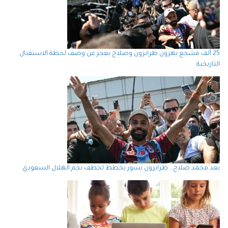
25 ألف مشجع يهزون طرابزون وصلاح يعجز عن وصف لحظة الاستقبال
التاريخية
بعد محمد صلاح… طرابزون سبور يخطط لخطف نجم الهلال السعودي