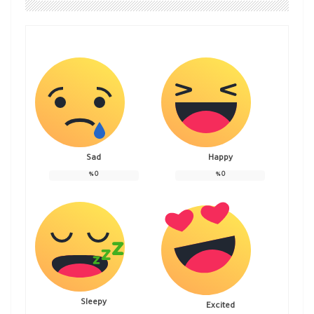
Sad
Happy
%
0
%
0
Sleepy
Excited