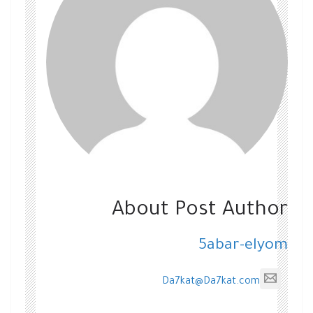
About Post Author
5abar-elyom
Da7kat@Da7kat.com