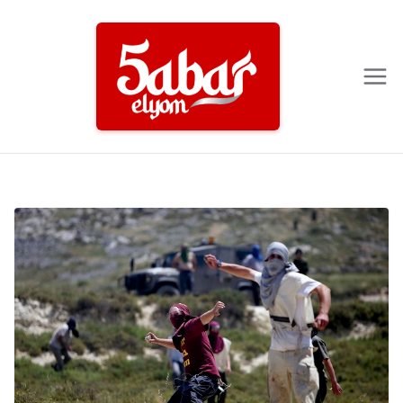
Ski
t
conten