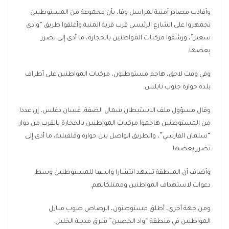
وأفادت مصادر أمنية لمراسل وفا، بأن مجموعة من المستوطنين
تجمهروا على الشارع الرئيسي قرب قرية المنية وأغلقوا طريق “وادي
سعير”، ورشقوا مركبات المواطنين بالحجارة، ما أدى إلى تضرر
بعضها.
وفي وقت لاحق، هاجم مستوطنون، مركبات المواطنين على أطراف
بلدة حوارة جنوب نابلس.
وقال مسؤول ملف الاستيطان شمال الضفة، غسان دغلس، إن عددا
من المستوطنين هاجموا مركبات المواطنين بالحجارة بالقرب من دوار
“سلمان الفارسي”، والطريق الواصل بين حوارة وقلقيلية، ما أدى إلى
تضرر بعضها.
وأضاف أن المنطقة تشهد انتشارا واسعا للمستوطنين وسط
دعوات لاستهداف المواطنين وممتلكاتهم.
ومن جهة أخرى، أطلق مستوطنون، الرصاص صوب منازل
المواطنين في منطقة “واد الحصين” شرق مدينة الخليل.