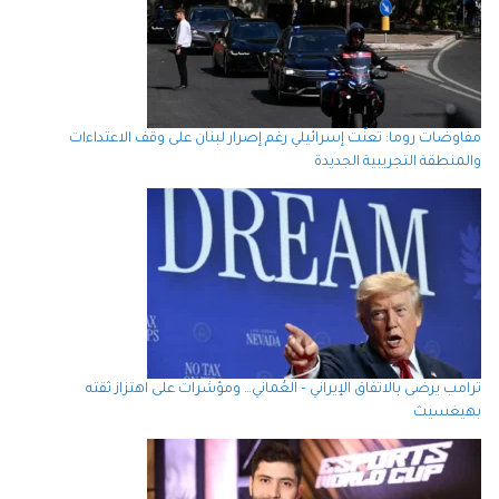
مفاوضات روما: تعنّت إسرائيلي رغم إصرار لبنان على وقف الاعتداءات
والمنطقة التجريبية الجديدة
ترامب يرضى بالاتفاق الإيراني – العُماني… ومؤشرات على اهتزاز ثقته
بهيغسيث