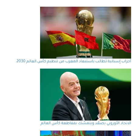
أحزاب إسبانية تُطالب باستبعاد المغرب من تنظيم كأس العالم 2030
الاتحاد الأوروبي يصعّد ويتمسّك بمقاطعة كأس العالم