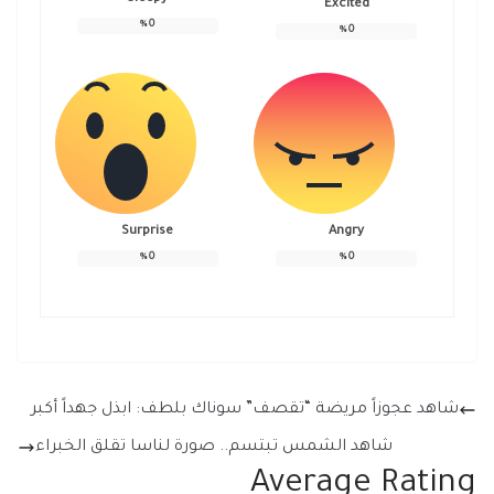
Excited
%
0
%
0
Surprise
Angry
%
0
%
0
شاهد عجوزاً مريضة “تقصف” سوناك بلطف: ابذل جهداً أكبر
شاهد الشمس تبتسم.. صورة لناسا تقلق الخبراء
Average Rating