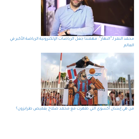
محمد النمر لـ”النهار”: مهمتنا جعل الرياضات الإلكترونية الرياضة الأكبر في
العالم
من هي إيشان أكسوي التي ظهرت مع محمد صلاح بقميص طرابزون؟