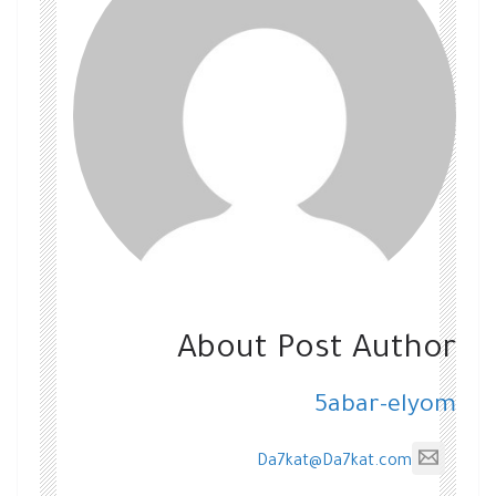
About Post Author
5abar-elyom
Da7kat@Da7kat.com