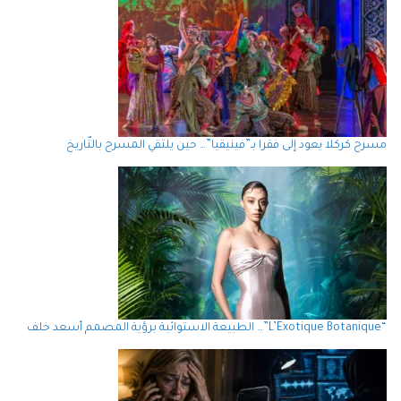
مسرح كركلا يعود إلى فقرا بـ”فينيقيا”… حين يلتقي المسرح بالتّاريخ
“L’Exotique Botanique”… الطبيعة الاستوائية برؤية المصمم أسعد خلف