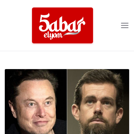
Ski
t
conten