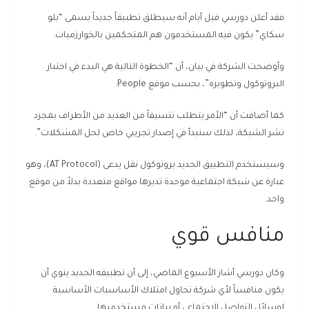
فقد أعلن دورسي قبل أيام أنه سيطلق تطبيقاً جديداً يسمى “بلو
سكاي” يكون فيه المستخدمون هم المتحكمين بالخوارزميات.
وأوضحت الشركة في بيان، أن “الخطوة التالية هي البدء في اختبار
البروتوكول وتطويره”، بحسب موقع People.
كما أضافت أن “الأمر يتطلب تنسيقاً من العديد من الأطراف بمجرد
نشر الشبكة، لذلك سنبدأ في إصدار تجريبي خاص لحل المشكلات”.
وسيستخدم التطبيق الجديد بروتوكول نقل يدعى (AT Protocol)، وهو
عبارة عن شبكة اجتماعية موحدة تديرها مواقع متعددة بدلاً من موقع
واحد.
منافس قوي
وكان دورسي أشار الأسبوع الماضي، إلى أن تطبيقه الجديد ينوي أن
يكون منافساً لأي شركة تحاول امتلاك الأساسيات الأساسية
لوسائل التواصل الاجتماعي أو بيانات مستخدميها.