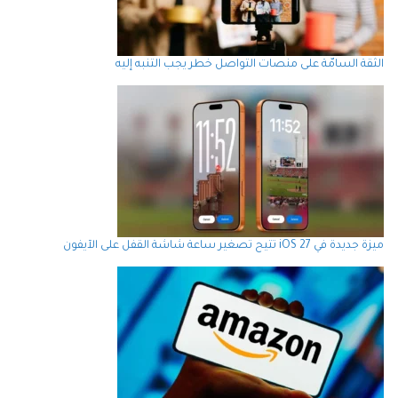
الثقة السامّة على منصات التواصل خطر يجب التنبه إليه
ميزة جديدة في iOS 27 تتيح تصغير ساعة شاشة القفل على الآيفون