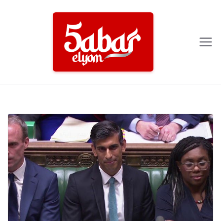
Ski
t
conten