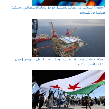
“أمازون” تستثمر في الطاقة لتشغيل مراكز الذكاء الاصطناعي… محطّة
ضخمة في تكساس
شركة طاقة “إسرائيلية” تسعى بقوة للاستحواذ على “فاروس إنيرجي”
المالكة لأصول بمصر