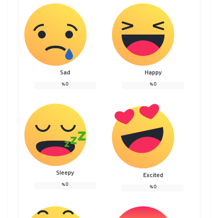
Sad
Happy
%
0
%
0
Sleepy
Excited
%
0
%
0