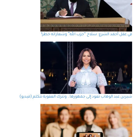
في عقل أحمد الشرع: سلاح “حزب الله” وشعاراته خطر!
شيرين عبد الوهاب تعود إلى جمهورها… وتترك العفوية تتكلم (فيديو)