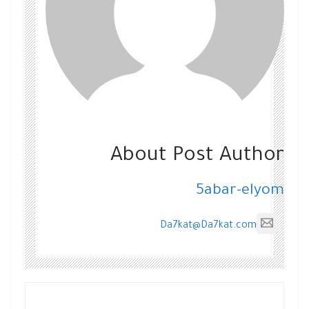
About Post Author
5abar-elyom
Da7kat@Da7kat.com