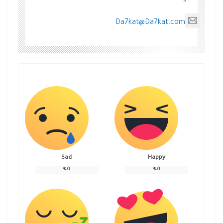
Da7kat@Da7kat.com
Sad
Happy
%
0
%
0