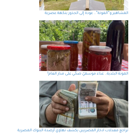
المشاهير و”المونة”… عودة إلى الجذور بنكهة عصرية
المونة البلدية… غذاء موسميّ صحّي على مدار العام!
تراجع معدلات ادخار المصريين يكشف تهاوي أرصدة البنوك المصرية