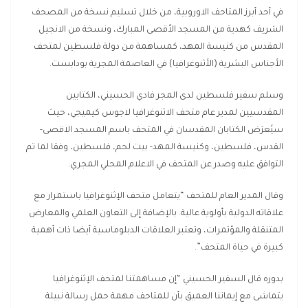
في أحد أبرز المتاحف الاوروبية، من خلال تسليم نسخة من المصحف
الشريف كهدية من المسجد الأقصى المبارك، ونسخة من الانجيل
المقدس من كنيسة المهد، كمساهمة من دولة فلسطين لمتحف
الأجناس البشرية (الأثنوغرافيا) في العاصمة المجرية بودابست.
وسلم سفير فلسطين لدى المجر فادي الحسيني، الكتابين
المقدسيين لمدير عام متحف الاثنوغرافيا لاجوس كيميجي، حيث
سيُعرَض الكتابان المقدسان في المتحف باسم المسجد الاقصى-
القدس، فلسطين، وكنيسة المهد- بيت لحم، فلسطين، وفقا لما تم
التوافق عليه وصدر عن المتحف في الاعلام المحلي المجري.
وقال المدير العام للمتحف “يتعامل متحف الإثنوغرافيا باستمرار مع
علاقاته الدولية بأولوية عالية. بالإضافة إلى التعاون العلمي والمعارض
المتنقلة والمؤتمرات، وتعتبر العلاقات الدبلوماسية أيضا ذات أهمية
كبيرة في حياة المتحف”.
بدوره قال السفير الحسيني “إن مساهمتنا لمتحف الإثنوغرافيا
يتماشى مع إيماننا العميق بأن للمتاحف مهمة حمل رسالة نبيلة