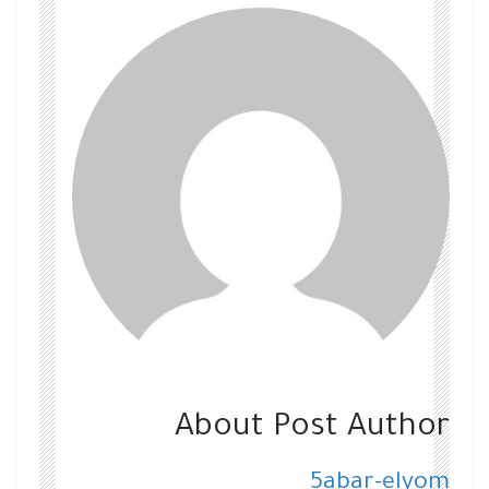
About Post Author
5abar-elyom