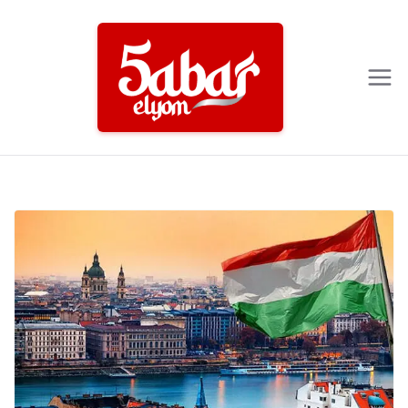
Ski
t
conten