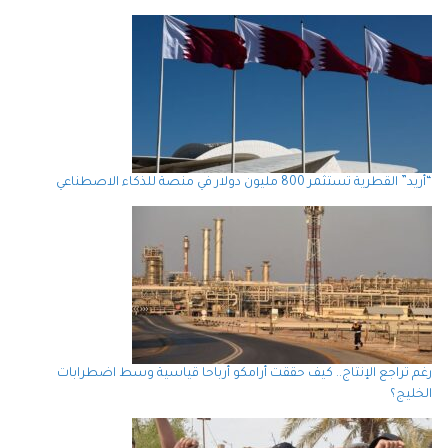
“أريد” القطرية تستثمر 800 مليون دولار في منصة للذكاء الاصطناعي
رغم تراجع الإنتاج.. كيف حققت أرامكو أرباحا قياسية وسط اضطرابات
الخليج؟