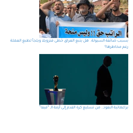
بسبب ضائقة السيولة.. هل يتبع العراق خُطى فنزويلا ويلجأ لطبع العملة
رغم مخاطرها؟
براغماتية النفوذ… من تسليع كرة القدم إلى أزمة الـ “فيفا”