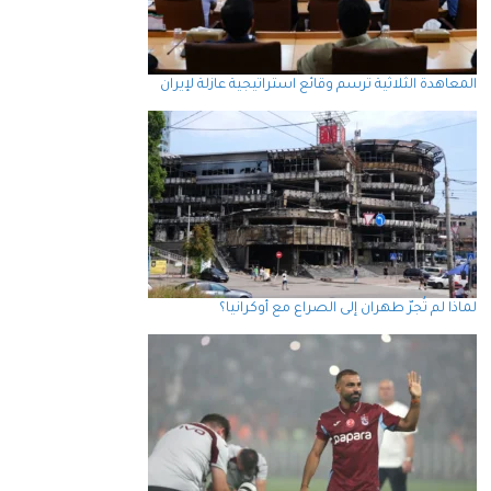
المعاهدة الثلاثية ترسم وقائع استراتيجية عازلة لإيران
لماذا لم تُجرّ طهران إلى الصراع مع أوكرانيا؟