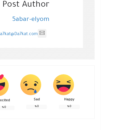
 Post Author
5abar-elyom
a7kat@Da7kat.com
Sad
Happy
xcited
%
0
%
0
%
0