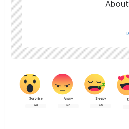
About
D
Surprise
Angry
Sleepy
E
%
0
%
0
%
0