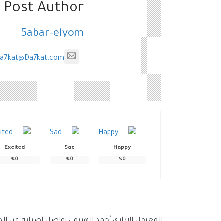
 Post Author
5abar-elyom
a7kat@Da7kat.com
Excited
Sad
Happy
%
0
%
0
%
0
المعتقل الإداري أحمد الهريمي يواصل إضرابه عن ال