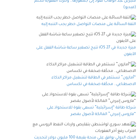
شيرين عبد الوهاب تعود إلى جمهورها… وتترك العفوية تتكلم
(فيديو)
الثقة السامّة على منصات التواصل خطر يجب التنبه إليه
ميزة جديدة في iOS 27 تتيح تصغير ساعة شاشة القفل على
الآيفون
“أمازون” تستثمر في الطاقة لتشغيل مراكز الذكاء
الاصطناعي… محطّة ضخمة في تكساس
شركة طاقة “إسرائيلية” تسعى بقوة للاستحواذ على
“فاروس إنيرجي” المالكة لأصول بمصر
البنك الدولي يوافق على منحة بقيمة 100 مليون دولار لتحديث