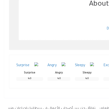
About
D
Surprise
Angry
Sleepy
%
0
%
0
%
0
طعام-
تفاؤل حذر بين أصحاب الأعمال في بريطانيا بإجراءات وزير