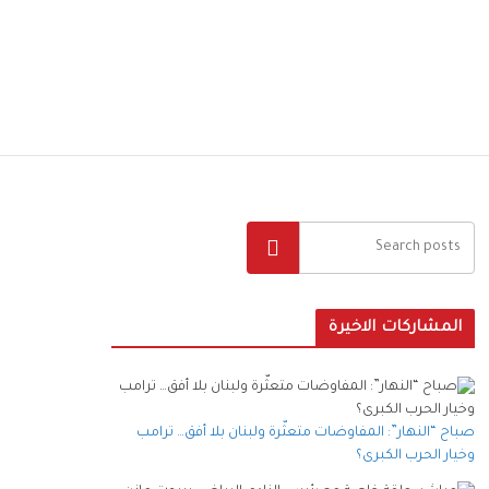
البحث
المشاركات الاخيرة
صباح “النهار”: المفاوضات متعثّرة ولبنان بلا أفق… ترامب
وخيار الحرب الكبرى؟