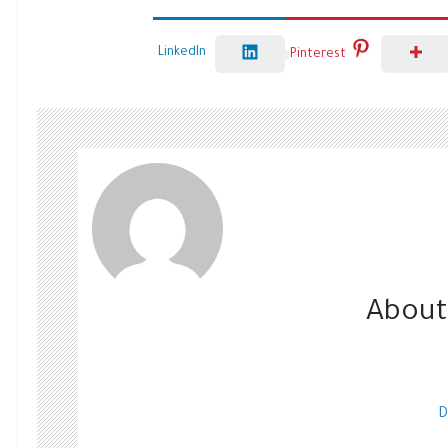
LinkedIn
Pinterest
About
D