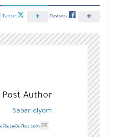
Twitter
Facebook
 Post Author
5abar-elyom
a7kat@Da7kat.com