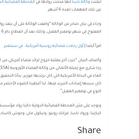
أعلنت
وكالة ناسا
أنها منحت روادها في
المحطة الفضائية الد
عن تلك المهمات لمدة 6 أشهر.
وجاء في بيان صادر عن الوكالة “وافقت الوكالة على أن ينفذ 
المفتوح في شهر نوفمبر المقبل، وذلك بعد أن انقطاع دام 6 أشهر تقريبا عن مثل تلك المهمات”.
اقرأ أيضا |
أول رحلات فضائية روسية أمريكية.. في سبتمبر
وأضاف البيان “جرت آخر عملية خروح لرائد فضاء أمريكي من ا
ر
الماء في البدلة الأمريكية التي كان يرتديها مورير، بدأنا التحقيق
كان سببها إعدادات التبريد فيها، لذا أعطينا الضوء الأخضر م
النوع في نوفمبر المقبل”.
ويوجد على متن المحطة الفضائية الدولية حاليا رواد مؤسس
كيكينا، ورواد ناسا، فرانك روبيو، ونيكول مان، وجوش كاسادا،
Share