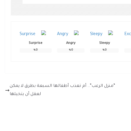
Surprise
Angry
Sleepy
%
0
%
0
%
0
“منزل الرعب”.. أم تعذب أطفالها السبعة بطرق لا يمكن
لعقل أن يتخيلها