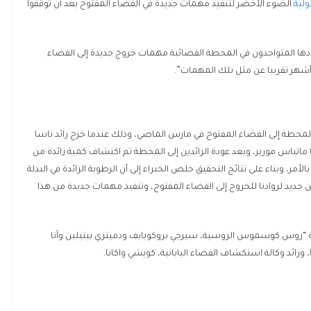
ولية
الضوء الأخضر لتنفيذ مهمات جديدة في الفضاء المفتوح بعد أن توقفوا
روادها المتواجدون في المحطة الفضائية مهمات خروج جديدة إلى الفضاء
لمحطة إلى الفضاء المفتوح في مارس الماضي، وذلك عندما خرج رائد ناسا
جا شاري مع زميله الألماني من وكالة الفضاء الأوروبية (ESA) ماتياس مورير، وبعد عودة الرائدين إلى المحطة تم اكتشاف كمية زائدة من
 بالأمر، وبناء على نتائج التحقيق خلص الخبراء إلى أن الرطوبة الزائدة في البدلة
ن جديد لروادنا للخروج إلى الفضاء المفتوح، وتنفيذ مهمات جديدة من هذا
ة “روس كوسموس الروسية، سيرجي بروكوبايف ودميتري بيتيلين وآنا
 ورائد وكالة استكشاف الفضاء اليابانية، كويشي واكاتا.