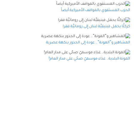
الحزب المستقوي بالمواقف الأميركية أيضاً
كركلَّا يحمل فينيقيَّة لبنان إِلى رومانيَّة فقرا
المشاهير و”المونة”… عودة إلى الجذور بنكهة عصرية
المونة البلدية… غذاء موسميّ صحّي على مدار العام!