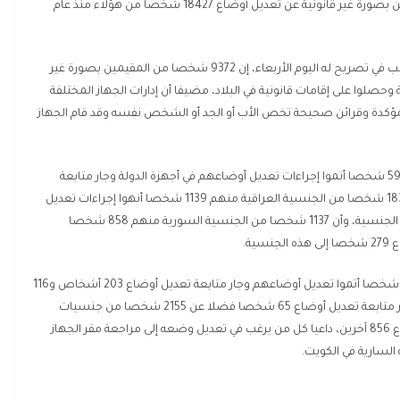
أعلن الجهاز المركزي الكويتي لمعالجة وتقنين أوضاع المقيمين بصورة غير قانونية عن تعديل أوضاع 18427 شخصا من هؤلاء منذ عام
وقال مدير إدارة تعديل الأوضاع في الجهاز العميد محمد الوهيب في تصريح له اليوم الأربعاء، إن 9372 شخصا من المقيمين بصورة غير
وحصلوا على إقامات قانونية في البلاد، مضيفا أن إدارات الجهاز المختلفة
9055 شخصا آخرين بوثائق مؤكدة وقرائن صحيحة تخص الأب أو الجد أو الشخص نفسه وقد قام الجهاز
وذكر أن 12901 شخص هم من الجنسية السعودية منهم 5945 شخصا أتموا إجراءات تعديل أوضاعهم في أجهزة الدولة وجار متابعة
تعديل أوضاع 6956 شخصا إلى هذه الجنسية، موضحا أن 1835 شخصا من الجنسية العراقية منهم 1139 شخصا أنهوا إجراءات تعديل
أوضاعهم وتجري متابعة تعديل أوضاع 696 شخصا إلى هذه الجنسية، وأن 1137 شخصا من الجنسية السورية منهم 858 شخصا
ة.
وأفاد الوهيب أن 318 شخصا من الجنسية الإيرانية منهم 115 شخصا أتموا تعديل أوضاعهم وجار متابعة تعديل أوضاع 203 أشخاص و116
شخصا من الجنسية الأردنية منهم 51 شخصا أتموا ذلك وجار متابعة تعديل أوضاع 65 شخصا فضلا عن 2155 شخصا من جنسيات
أخرى منهم 1264 شخصا أتموا ذلك وجار متابعة تعديل أوضاع 856 آخرين، داعيا كل من يرغب في تعديل وضعه إلى مراجعة مقر الجهاز
لسارية في الكويت.