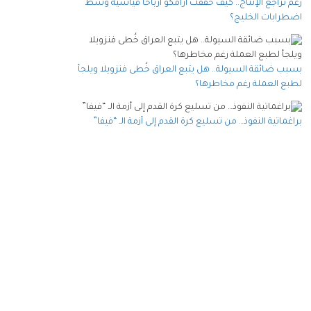
رغم تراجع الإنتاج.. كيف حققت أرامكو أرباحا قياسية وسط
اضطرابات الخليج؟
بسبب ضائقة السيولة.. هل يتبع العراق خُطى فنزويلا ويلجأ
لطبع العملة رغم مخاطرها؟
براغماتية النفوذ… من تسليع كرة القدم إلى أزمة الـ “فيفا”