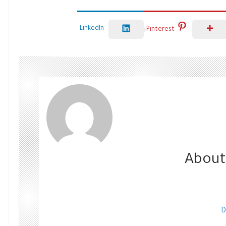
LinkedIn
Pinterest
About
D