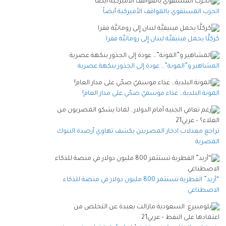
الحزب المستقوي بالمواقف الأميركية أيضاً
كركلَّا يحمل فينيقيَّة لبنان إِلى رومانيَّة فقرا
المشاهير و”المونة”… عودة إلى الجذور بنكهة عصرية
المونة البلدية… غذاء موسميّ صحّي على مدار العام!
تراجع معدلات ادخار المصريين يكشف تهاوي أرصدة البنوك
المصرية
“أريد” القطرية تستثمر 800 مليون دولار في منصة للذكاء
الاصطناعي