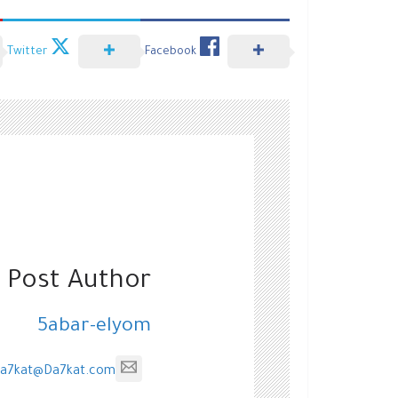
Twitter
Facebook
 Post Author
5abar-elyom
a7kat@Da7kat.com