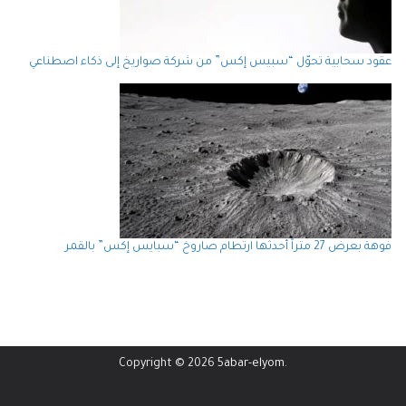
عقود سحابية تحوّل “سبيس إكس” من شركة صواريخ إلى ذكاء اصطناعي
فوهة بعرض 27 متراً أحدثها ارتطام صاروخ “سبايس إكس” بالقمر
Copyright © 2026
5abar-elyom
.