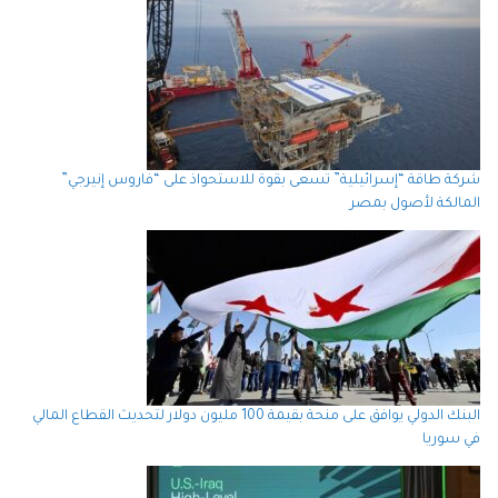
شركة طاقة “إسرائيلية” تسعى بقوة للاستحواذ على “فاروس إنيرجي”
المالكة لأصول بمصر
البنك الدولي يوافق على منحة بقيمة 100 مليون دولار لتحديث القطاع المالي
في سوريا