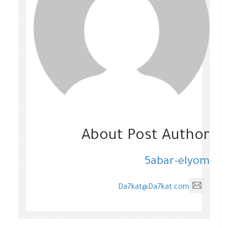
About Post Author
5abar-elyom
Da7kat@Da7kat.com