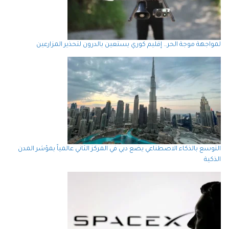
لمواجهة موجة الحر… إقليم كوري يستعين بالدرون لتحذير المزارعين
التوسع بالذكاء الاصطناعي يضع دبي في المركز الثاني عالمياً بمؤشر المدن
الذكية