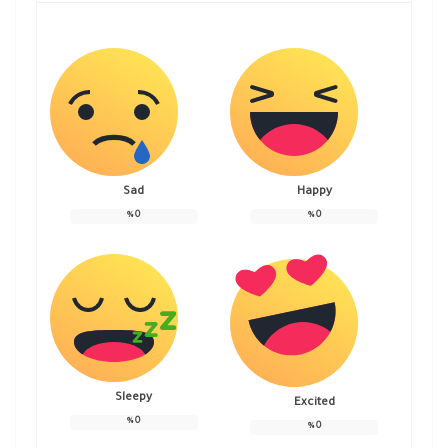
Sad
Happy
%
0
%
0
Sleepy
Excited
%
0
%
0