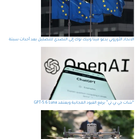
الاتحاد الأوروبي يدعو ميتا وتيك توك إلى التصدي للتضليل بعد أحداث سبتة
“شات جي بي تي” يرفع القيود المجانية ويعتمد GPT-5.6 Luna