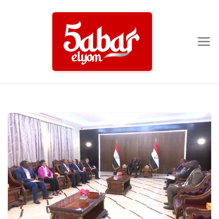
Ski
t
conten