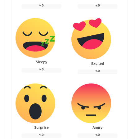
%
0
%
0
Sleepy
Excited
%
0
%
0
Surprise
Angry
%
0
%
0