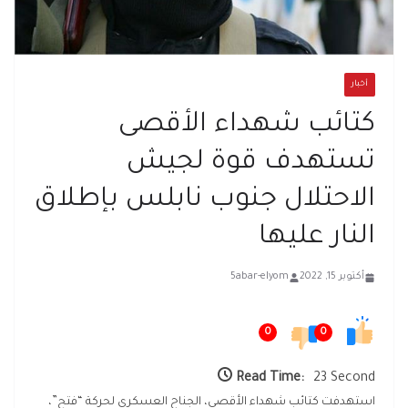
أخبار
كتائب شهداء الأقصى
تستهدف قوة لجيش
الاحتلال جنوب نابلس بإطلاق
النار عليها
أكتوبر 15, 2022
5abar-elyom
0
0
Read Time:
23 Second
استهدفت كتائب شهداء الأقصى، الجناح العسكري لحركة “فتح”،