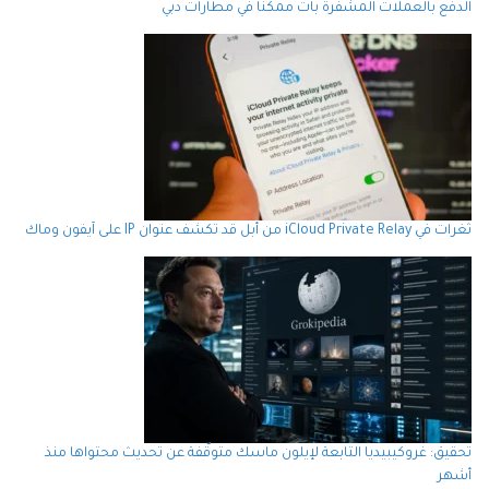
الدفع بالعملات المشفرة بات ممكناً في مطارات دبي
ثغرات في iCloud Private Relay من أبل قد تكشف عنوان IP على آيفون وماك
تحقيق: غروكيبيديا التابعة لإيلون ماسك متوقّفة عن تحديث محتواها منذ
أشهر