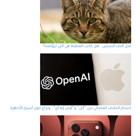
قبل آلاف السنين… هل كانت القطط هي التي تروّضنا؟
احتدام الخلاف القضائي بين “أبل” و”أوبن إيه آي”.. ونزاع حول أسرار الأجهزة