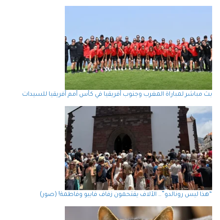
بث مباشر لمباراة المغرب وجنوب أفريقيا في كأس أمم أفريقيا للسيدات
“هذا ليس رونالدو”… الآلاف يقتحمون زفاف فابيو وفاطمة! (صور)