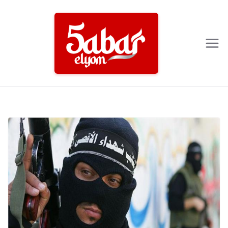
Ski
t
conten