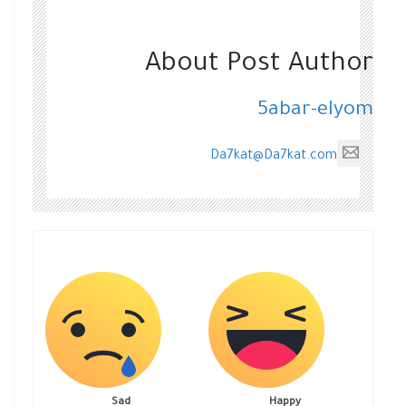
About Post Author
5abar-elyom
Da7kat@Da7kat.com
Sad
Happy