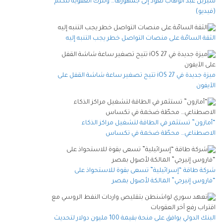
شيرين عبد الوهاب تعود إلى جمهورها… وتترك العفوية تتكلم
(فيديو)
الثقة السامّة على منصات التواصل خطر يجب التنبه إليه
ميزة جديدة في iOS 27 تتيح تصغير ساعة شاشة القفل على
الآيفون
“أمازون” تستثمر في الطاقة لتشغيل مراكز الذكاء
الاصطناعي… محطّة ضخمة في تكساس
شركة طاقة “إسرائيلية” تسعى بقوة للاستحواذ على
“فاروس إنيرجي” المالكة لأصول بمصر
البنك الدولي يوافق على منحة بقيمة 100 مليون دولار لتحديث