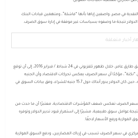
اقتراض الخارجي لتغطية احتياجات التمويل.
قدية في مصر، واصفين إياها بأنها “فاشلة”، ومتهمين قيادات البنك
م الدولار نتيجة ما وصفوه بسياسات غير موفقة في إدارة سوق الصرف.
ار أخبار متعلقة
وفي هذا السياق، أشار محافظ البنك المركزي المصري الأسبق طارق عامر، خلال ظهور تلفزيوني في 24 شباط / فبراير 2016، إلى أن توقع
عام نفسه كان “نكتة”، مؤكدًا أن سعر الصرف يعكس تحركات الاقتصاد وأن الجنيه
سيظل في حالة تذبذب حتى الوصول إلى سعر توازني لم يحدده، حين كان الدولار يدور آنذاك حول 15.7 جنيه للشراء، وفق بيانات السوق في
ت سعر الصرف تعكس ضعف المؤشرات الاقتصادية، معتبرًا أن ما حدث من
نتيجة عوامل سوق طبيعية، مشيرًا إلى استمرار قيود تدبير الدولار وتوفره
الموازية ورفع الأسعار لاحقًا.
المركزي في سعر الصرف تسبب في إرباك المضاربين، ودفع السوق الموازية