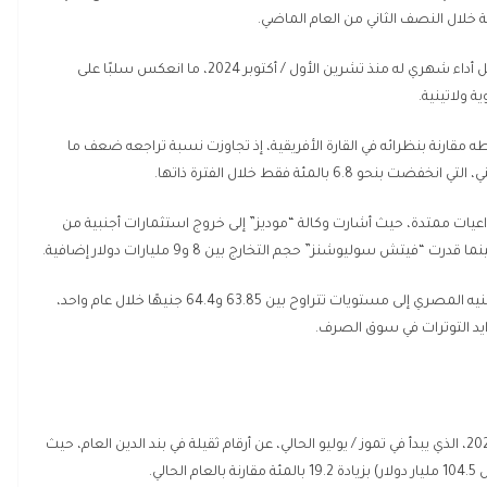
وأشارت البيانات إلى أن الحرب دفعت الدولار إلى تسجيل أفضل أداء شهري له منذ تشرين الأول / أكتوبر 2024، ما انعكس سلبًا على
 ولاتينية.
 مقارنة بنظرائه في القارة الأفريقية، إذ تجاوزت نسبة تراجعه ضعف ما
بالمئة فقط خلال الفترة ذاتها.
عيات ممتدة، حيث أشارت وكالة “موديز” إلى خروج استثمارات أجنبية من
كما أظهرت بيانات سوقية ارتفاع الدولار في العقود الآجلة للجنيه المصري إلى مستويات تتراوح بين 63.85 و64.4 جنيهًا خلال عام واحد،
يد التوترات في سوق الصرف.
كشف البيان التحليلي للموازنة المصرية للعام المالي 2026/2027، الذي يبدأ في تموز / يوليو الحالي، عن أرقام ثقيلة في بند الدين العام، حيث