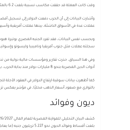
وقت كانت العملة قد حققت مكاسب نسبية بلغت 6.2 بالمئة خلال النصف الثاني من العام الماضي.
عملات عدة في الأسواق الناشئة، بينها عملات أفريقية وآسيوية
وبحسب نفس البيانات، فقد تفرد الجنيه المصري بوتيرة هبوطه
سجلته عملات مثل جنوب أفريقيا وناميبيا وليسوتو وإسواتيني، التي انخفضت بنحو 6.8 
وفي هذا السياق، حذرت تقارير ومؤسسات مالية دولية من تدا
أدوات الدين المصرية بنحو 8 مليارات دولار منذ بداية الحرب، بينما قدرت “فيتش سوليوشنز” حجم التخارج بين 8 و9 مليارات دولار إضافية.
بالتوازي مع صعود أسعار الذهب محليًا، في مؤشر يعكس تزا
ديون وفوائد
بلغت أقساط وفوائد الديون نحو 5.227 تريليون جنيه (ما يعادل 104.5 مليار دولار) بزيادة 19.2 بالمئة مقارنة بالعام الحالي.