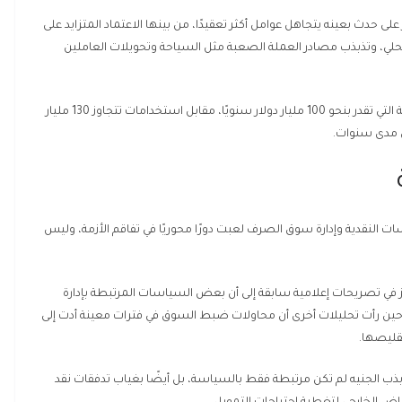
لى حدث بعينه يتجاهل عوامل أكثر تعقيدًا، من بينها الاعتماد المتزايد على
لمحلي، وتذبذب مصادر العملة الصعبة مثل السياحة وتحويلات العاملين
كما أكدت تقارير اقتصادية أن فجوة مزمنة بين الموارد الدولارية التي تقدر بنحو 100 مليار دولار سنويًا، مقابل استخدامات تتجاوز 130 مليار
ى مدى سنوات.
ات النقدية وإدارة سوق الصرف لعبت دورًا محوريًا في تفاقم الأزمة، وليس
في تصريحات إعلامية سابقة إلى أن بعض السياسات المرتبطة بإدارة
 رأت تحليلات أخرى أن محاولات ضبط السوق في فترات معينة أدت إلى
تقليصها.
اديون أن فترات تذبذب الجنيه لم تكن مرتبطة فقط بالسياسة، بل أيضًا بغياب تدفقات نقد