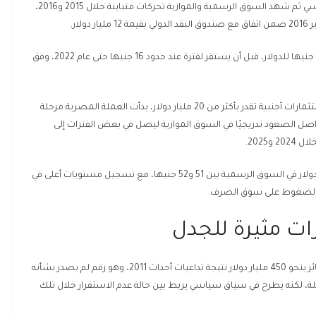
العسكري الذى قاده رئيس النظام المصري عبد الفتاح السيسي ثم شهد السوق الرسمية والموازية تحركات متباينة خلال 2015 و2016،
ار.
بعد التعويم مباشرة، تراجع الجنيه إلى مستويات قريبة من 17 جنيها للدولار، قبل أن يستقر لفترة عند حدود 16 جنيها حتى عام 2022، وفق
لكن منذ عام 2022، ومع موجات التضخم العالمية وخروج استثمارات أجنبية تقدر بأكثر من 20 مليار دولار، بدأت العملة المصرية مرحلة
يث ارتفع الدولار إلى حدود 31 جنيها، ثم واصل الصعود تدريجيًا في السوق الموازية ليصل في بعض الفترات إلى
وفي أحدث التقديرات المتداولة خلال عام 2026، تراوح سعر الدولار في السوق الرسمية بين 51 و52 جنيها، مع تسجيل مستويات أعلى في
الرقم الذي أثار الجدل في التصريحات الرسمية هو تقدير الخسائر بنحو 450 مليار دولار نتيجة تداعيات أحداث 2011، وهو رقم لم يصدر بشأنه
لة، لكنه يطرح في سياق سياسي يربط بين حالة عدم الاستقرار خلال تلك