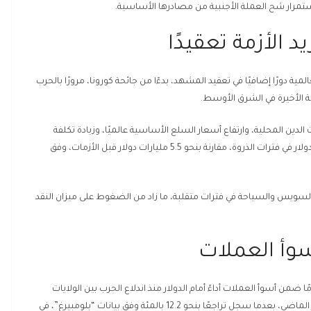
ستمرار شح العملة الأجنبية من مصادرها الأساسية.
 الأزمة تعقيدًا
ية دورًا إضافيًا في تعقيد المشهد، بدءًا من جائحة كورونا، مرورًا بالحرب
لدين المحلية، وارتفاع أسعار السلع الأساسية عالميًا، وزيادة تكلفة
الواردات الشهرية في مصر إلى مستويات قاربت 9.5 مليارات دولار في فترات الذروة، مقارنة بنحو 5.5 مليارات دولار قبل الأزمات، وفق
لسويس والسياحة في فترات متقلبة، ما زاد من الضغوط على ميزان النقد
سوأ العملات
من أسوأ العملات أداءً أمام الدولار منذ اندلاع الحرب بين الولايات
المتحدة والاحتلال الإسرائيلي ضد إيران في 28 شباط / فبراير الماضي، بعدما سجل تراجعًا بنحو 12.2 بالمئة وفق بيانات “بلومبيرغ”، في