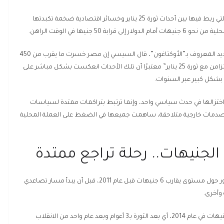
أثارت تصريحات رئيس النظام المصري عبد الفتاح السيسي التي ربط فيها بين أحداث ثورة 25 يناير وخسائر اقتصادية ضخمة تكبدتها
 جنيها في الوقت الراهن.
وخلال حديثه في احتفالية افتتاح مقر القيادة الاستراتيجية الجديد المعروف بـ”الأوكتاغون”، قال السيسي إن مصر خسرت ما يقرب من 450
مليار دولار نتيجة الاضطرابات التي صاحبت تلك المرحلة، “بالتزامن مع ثورة 25 يناير” معتبرًا أن تلك الأحداث انعكست بشكل مباشر على
 بشكل كبير عبر السنوات.
ن اختزالها في حدث سياسي واحد، وإنما ترتبط بتراكمات ممتدة لسياسات
لى صدمات خارجية متلاحقة، ساهمت جميعها في الضغط على العملة المحلية
وأشارت البيانات التاريخية لسعر الصرف إلى أن الدولار كان يدور حول مستوى يقارب 6 جنيهات قبل عام 2011، قبل أن يبدأ مسار تصاعدي
 وأخرى.
وبحسب تسلسل زمني موثق، استقر الدولار عند حدود 6.9 جنيهات في عام 2014، أي بعد الثورة بـ3 أعوام وبعد عام واحد من الانقلاب