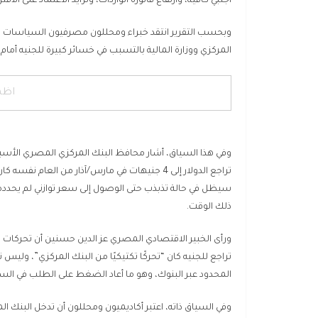
أجنبي كافية، وارتفاع فاتورة الواردات، وتزايد الاعتماد على ال
وبحسب التقرير انتقد خبراء ومحللون مصرفيون السياسات الن
المركزي ووزارة المالية بالتسبب في خسائر كبيرة للجنيه أما
اظه
تراجع الدولار إلى 4 جنيهات في مارس/آذار من ال
ذلك الوقت.
ورأى الخبير الاقتصادي المصري عز الدين حسنين أن تحركا
تراجع للجنيه كان “تحركًا تكتيكيًا من البنك المركزي”، وليس 
المحدود عبر البنوك، وهو ما أعاد الضغط على الطلب في السوق 
وفي السياق ذاته، اعتبر أكاديميون ومحللون أن تدخل البنك 