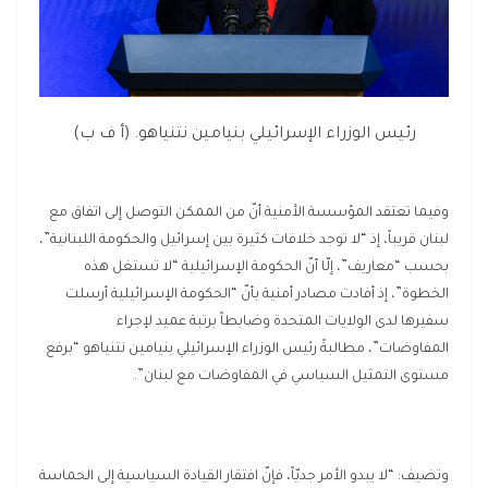
رئيس الوزراء الإسرائيلي بنيامين نتنياهو. (أ ف ب)
وفيما تعتقد المؤسسة الأمنية أنّ من الممكن التوصل إلى اتفاق مع
لبنان قريباً، إذ “لا توجد خلافات كثيرة بين إسرائيل والحكومة اللبنانية”،
بحسب “معاريف”، إلّا أنّ الحكومة الإسرائيلية “لا تستغل هذه
الخطوة”، إذ أفادت مصادر أمنية بأنّ “الحكومة الإسرائيلية أرسلت
سفيرها لدى الولايات المتحدة وضابطاً برتبة عميد لإجراء
المفاوضات”، مطالبةً رئيس الوزراء الإسرائيلي بنيامين نتنياهو “برفع
مستوى التمثيل السياسي في المفاوضات مع لبنان”.
وتضيف: “لا يبدو الأمر جديّاً، فإنّ افتقار القيادة السياسية إلى الحماسة