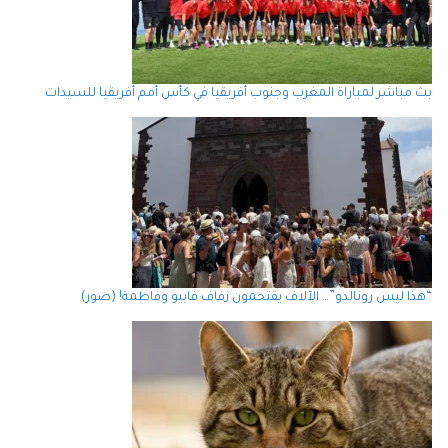
بث مباشر لمباراة المغرب وجنوب أفريقيا في كأس أمم أفريقيا للسيدات
“هذا ليس رونالدو”… الآلاف يقتحمون زفاف فابيو وفاطمة! (صور)