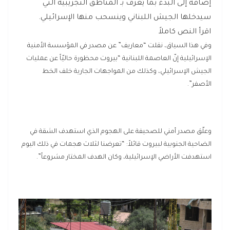
إضافة إلى البدء بما يُعرَف بـ المناطق التجريبية التي
سيدخلها الجيش اللبناني وينسحب منها الإسرائيلي.
اقرأ النص كاملاً
وفي هذا السياق، نقلت “معاريف” عن مصدر في المؤسسة الأمنية
الإسرائيلية إنّ العاصمة اللبنانية “بيروت محظورة حاليّاً عن عمليات
الجيش الإسرائيلي، وكذلك من المواجهات الجارية خلف الخط
الأصفر”.
وعلّق مصدر أمني للصحيفة على الهجوم الذي استهدف الشقة في
الضاحية الجنوبية لبيروت قائلاً: “تعرضنا لثلاث هجمات في ذلك اليوم
استهدفت الأراضي الإسرائيلية، وكان الهدف المختار مشروعاً”.