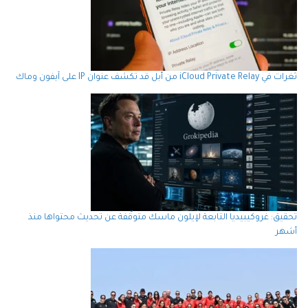
ثغرات في iCloud Private Relay من أبل قد تكشف عنوان IP على آيفون وماك
تحقيق: غروكيبيديا التابعة لإيلون ماسك متوقّفة عن تحديث محتواها منذ
أشهر