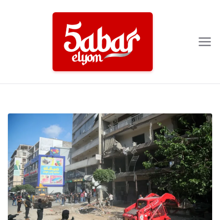
Ski
t
conten