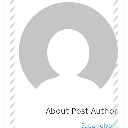
About Post Author
5abar-elyom