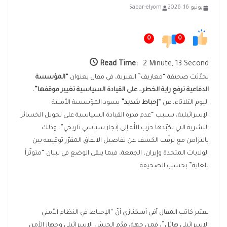
يونيو 16, 2026
5abar-elyom
0
0
Read Time:
2 Minute, 13 Second
تحدّثت صحيفة “معاريف” العبرية، في مقال بعنوان
“المؤسسة
الدفاعية ترفع راية الخطر… على القيادة السياسية تغيير موقفها”
،
اليوم الثلاثاء، عن
“إحباط شديد”
يسود المؤسسة الأمنية
الإسرائيلية، بسبب “عدم قدرة القيادة السياسية على تحويل الخسائر
البشرية التي تكبّدها حزب الله إلى إنجاز سياسي تاريخي”، وذلك
بالتزامن مع ترقّب الكشف عن تفاصيل الاتفاق المقرّر توقيعه بين
الولايات المتحدة وإيران، الجمعة، فيما يبقى الوضع في لبنان “متوتّراً
للغاية” بحسب الصحيفة.
يعتبر كاتب المقال آفي أشكنازي أنّ “الإحباط في النظام الأمني
الإسرائيلي هائل”، فمن جهة، قدّم الجيش الإسرائيلي وجهاز الأمن