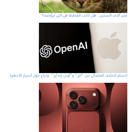
قبل آلاف السنين… هل كانت القطط هي التي تروّضنا؟
احتدام الخلاف القضائي بين “أبل” و”أوبن إيه آي”.. ونزاع حول أسرار الأجهزة