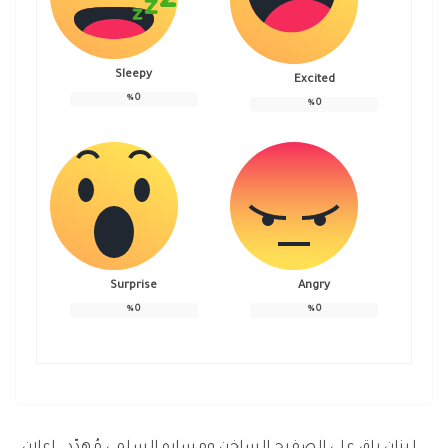
Sleepy
Excited
%
0
%
0
Surprise
Angry
%
0
%
0
لبنان باقِ على الصفيح الساخن ومساره السلمي مُهدّد , إعلان