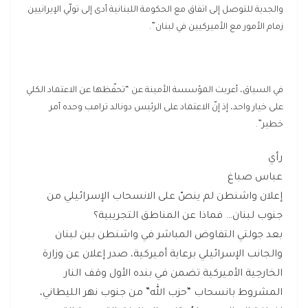
والجدية للتوصل إلى اتفاق مع الحكومة اللبنانية أدى إلى تولّي الإيرانيين
زمام الأمور مع الأميركيين في لبنان”.
في السياق، أعربت المؤسسة الأمينة عن “تحفّظها عن الاعتماد الكلي
على خيار واحد، إذ إنّ الاعتماد على الرئيس دونالد ترامب وحده أمر
خطير”.
رأي
عباس صباغ
إعلان واشنطن لم ينصّ على الانسحاب الإسرائيلي من
جنوب لبنان… فماذا عن المناطق التجريبية؟
بعد جولتي التفاوض المباشر في واشنطن بين لبنان
والجانب الإسرائيلي برعاية أميركية، صدر إعلان عن وزارة
الخارجية الأميركية تضمن في بنده الأول وقف النار
المشروط بانسحاب “حزب الله” من جنوب نهر الليطاني،