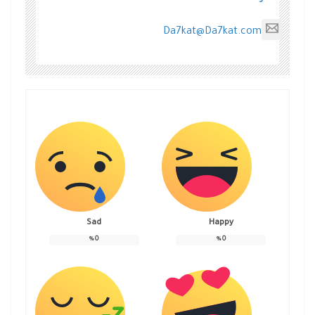
Da7kat@Da7kat.com
Sad
Happy
%
0
%
0