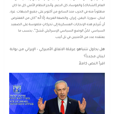
العام (الشاباك) والموساد كل الدعم، وأنجز النظام الأمني كل ما كان
مطلوباً منه في الحرب منذ السابع من أكتوبر على جميع الجبهات: غزة،
لبنان، سوريا، اليمن، إيران، والضفة الغربية، إلّا أنّه “كان من المفترض
أن تُترجَم هذه الإنجازات العسكرية إلى تحركاتٍ ملموسة على الصعيد
السياسي. لكنّ الوضع السياسي الإسرائيلي مُشلّ”، بحسب ما
يعتقده عدد من الأمنيين في تل أبيب.
هل يحاول نتنياهو عرقلة الاتفاق الأميركي – الإيراني من بوابة
لبنان مجدداً؟
اقرأ النص كاملاً