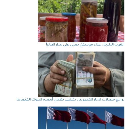
المونة البلدية… غذاء موسميّ صحّي على مدار العام!
تراجع معدلات ادخار المصريين يكشف تهاوي أرصدة البنوك المصرية