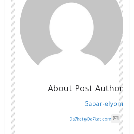
About Post Author
5abar-elyom
Da7kat@Da7kat.com