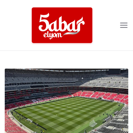
Ski
t
conten