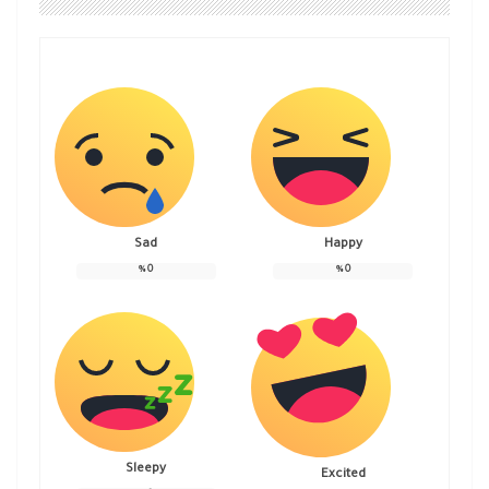
Sad
Happy
%
0
%
0
Sleepy
Excited