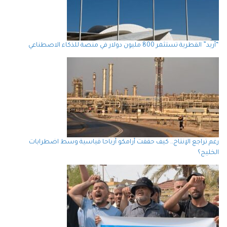
“أريد” القطرية تستثمر 800 مليون دولار في منصة للذكاء الاصطناعي
رغم تراجع الإنتاج.. كيف حققت أرامكو أرباحا قياسية وسط اضطرابات
الخليج؟