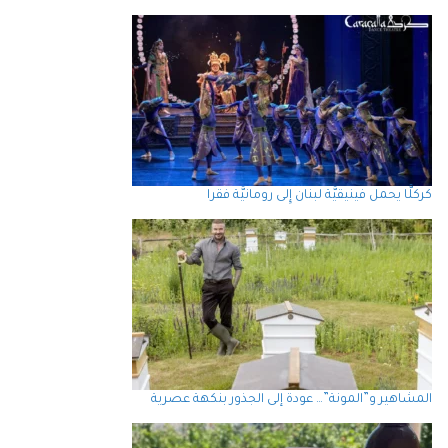
كركلَّا يحمل فينيقيَّة لبنان إِلى رومانيَّة فقرا
المشاهير و”المونة”… عودة إلى الجذور بنكهة عصرية