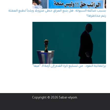
بسبب ضائقة السيولة.. هل يتبع العراق خُطى فنزويلا ويلجأ لطبع العملة
رغم مخاطرها؟
براغماتية النفوذ… من تسليع كرة القدم إلى أزمة الـ “فيفا”
Copyright © 2026
5abar-elyom
.