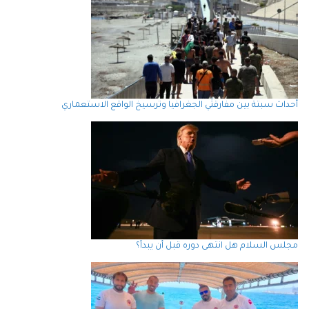
أحداث سبتة بين مفارقتَي الجغرافيا وترسيخ الواقع الاستعماري
مجلس السلام هل انتهى دوره قبل أن يبدأ؟