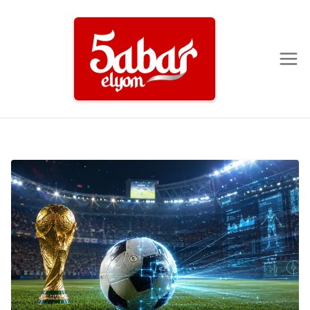
Ski
t
conten