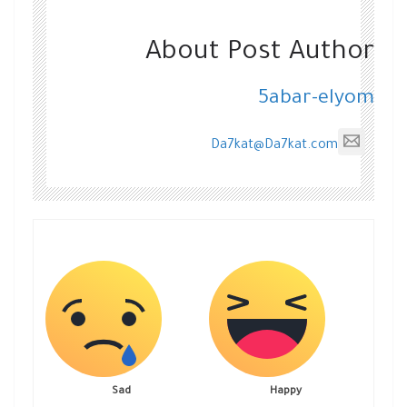
About Post Author
5abar-elyom
Da7kat@Da7kat.com
Sad
Happy