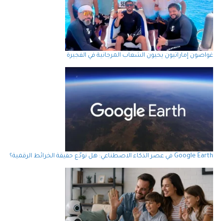
غواصون إماراتيون يحيون الشعاب المرجانية في الفجيرة
Google Earth في عصر الذكاء الاصطناعي: هل نودّع حقيقة الخرائط الرقمية؟