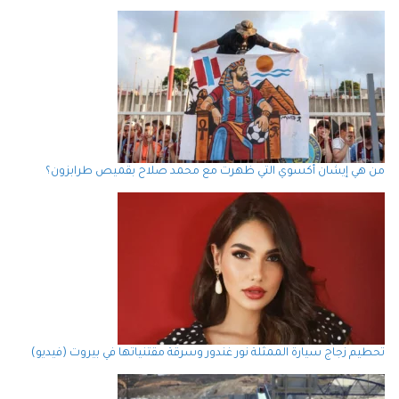
من هي إيشان أكسوي التي ظهرت مع محمد صلاح بقميص طرابزون؟
تحطيم زجاج سيارة الممثلة نور غندور وسرقة مقتنياتها في بيروت (فيديو)