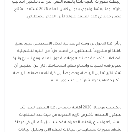
ارتبطت تطورات اللعبة دائماً بالتقدم التقني الذي أعاد تشكيل أساليب
إدارتها ومتابعتها. واليوم، يبدو أن كأس العالم 2026 تستعد لافتتاح
فصل جديد في هذه العلاقة، عنوانه الأبرز: الذكاء الاصطناعي.
ويأتي هذا التحول في وقت لم يعد فيه الذكاء الاصطناعي مجرد تقنيةٍ
ناشئة أو مشروعاً للمستقبل، بل أصبح جزءاً من البنية التشغيلية
لقطاعات اقتصادية وصناعية وإعلامية حول العالم. ومع تسارع وتيرة
تطوير هذه التقنيات واتساع نطاق استخدامها، كان من الطبيعي أن
تمتد تأثيراتها إلى الرياضة، وخصوصاً إلى كرة القدم بصفتها الرياضة
الأكثر جماهيرية وانتشاراً على مستوى العالم.
ويكتسب مونديال 2026 أهمية خاصة في هذا السياق، ليس لأنه
سيكون النسخة الأكبر في تاريخ البطولة من حيث عدد المنتخبات
المشاركة واتساع رقعتها الجغرافية فحسب، بل لأنه يأتي في مرحلة
تشهد تطورات متسارعة في مجالات التعلم الآلي وتحليل البيانات