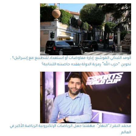
الوفد اللبناني الموسّع: إدارة مفاوضات أو استعداد للتطبيع مع إسرائيل؟ ,
تخوين “حزب الله” رمزية الدولة يفقده حاضنته اللبنانية؟
محمد النمر لـ”النهار”: مهمتنا جعل الرياضات الإلكترونية الرياضة الأكبر في
العالم