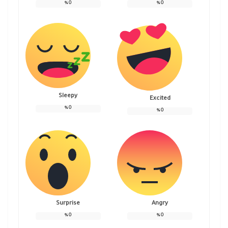
%
0
%
0
Sleepy
Excited
%
0
%
0
Surprise
Angry
%
0
%
0