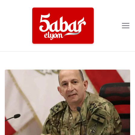
Ski
t
conten