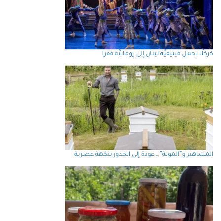
كركلَّا يحمل فينيقيَّة لبنان إِلى رومانيَّة فقرا
المشاهير و”المونة”… عودة إلى الجذور بنكهة عصرية