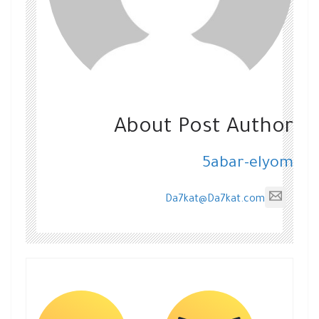
About Post Author
5abar-elyom
Da7kat@Da7kat.com