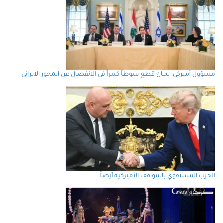
مسؤول أميركي: لبنان قطع شوطاً كبيراً في الانفصال عن المحور الايراني
الحزب المستقوي بالمواقف الأميركية أيضاً