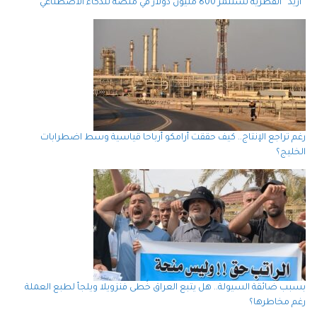
“أريد” القطرية تستثمر 800 مليون دولار في منصة للذكاء الاصطناعي
رغم تراجع الإنتاج.. كيف حققت أرامكو أرباحا قياسية وسط اضطرابات
الخليج؟
بسبب ضائقة السيولة.. هل يتبع العراق خُطى فنزويلا ويلجأ لطبع العملة
رغم مخاطرها؟