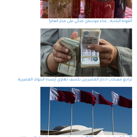
المونة البلدية… غذاء موسميّ صحّي على مدار العام!
تراجع معدلات ادخار المصريين يكشف تهاوي أرصدة البنوك المصرية