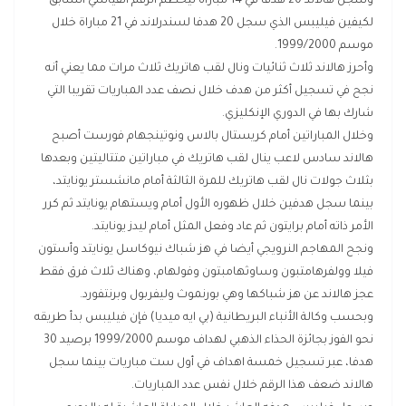
وسجل هالاند 20 هدفا في 14 مباراة ليحطم الرقم القياسي السابق
لكيفين فيليبس الذي سجل 20 هدفا لسندرلاند في 21 مباراة خلال
موسم 1999/2000.
وأحرز هالاند ثلاث ثنائيات ونال لقب هاتريك ثلاث مرات مما يعني أنه
نجح في تسجيل أكثر من هدف خلال نصف عدد المباريات تقريبا التي
شارك بها في الدوري الإنكليزي.
وخلال المباراتين أمام كريستال بالاس ونوتينجهام فورست أصبح
هالاند سادس لاعب ينال لقب هاتريك في مباراتين متتاليتين وبعدها
بثلاث جولات نال لقب هاتريك للمرة الثالثة أمام مانشستر يونايتد،
بينما سجل هدفين خلال ظهوره الأول أمام ويستهام يونايتد ثم كرر
الأمر ذاته أمام برايتون ثم عاد وفعل المثل أمام ليدز يونايتد.
ونجح المهاجم النرويجي أيضا في هز شباك نيوكاسل يونايتد وأستون
فيلا وولفرهامتبون وساوثهامبتون وفولهام، وهناك ثلاث فرق فقط
عجز هالاند عن هز شباكها وهي بورنموث وليفربول وبرنتفورد.
وبحسب وكالة الأنباء البريطانية (بي ايه ميديا) فإن فيليبس بدأ طريقه
نحو الفوز بجائزة الحذاء الذهبي لهداف موسم 1999/2000 برصيد 30
هدفا، عبر تسجيل خمسة اهداف في أول ست مباريات بينما سجل
هالاند ضعف هذا الرقم خلال نفس عدد المباريات.