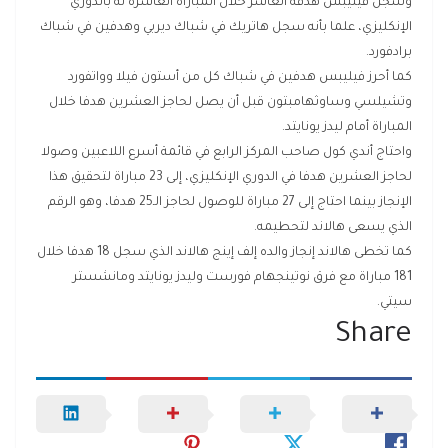
وسجل فيليبس هدفه العاشر خلال المباراة العاشرة له بالدوري
الإنكليزي، علما بأنه سجل هاتريك في شباك ديربي وهدفين في شباك
برادفورد.
كما أحرز فيليبس هدفين في شباك كل من أستون فيلا وواتفورد
وتشيلسي وساوثهامبتون قبل أن يصل لحاجز العشرين هدفا خلال
المباراة أمام ليدز يونايتد.
واحتاج أندي كول صاحب المركز الرابع في قائمة أسرع اللاعبين وصولا
لحاجز العشرين هدفا في الدوري الإنكليزي، إلى 23 مباراة لتحقيق هذا
الإنجاز بينما احتاج إلى 27 مباراة للوصول لحاجز الـ25 هدفا، وهو الرقم
الذي يسعى هالاند لتحطيمه.
كما تخطى هالاند إنجاز والده إلف إينج هالاند الذي سجل 18 هدفا خلال
181 مباراة مع فرق نوتينجهام فورست وليدز يونايتد ومانشستر
سيتي.
Share