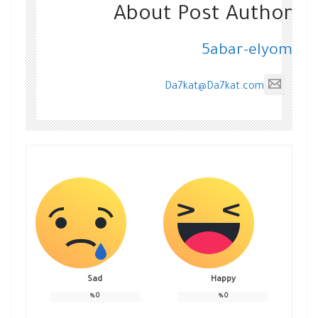
About Post Author
5abar-elyom
Da7kat@Da7kat.com
Sad
Happy
%
0
%
0