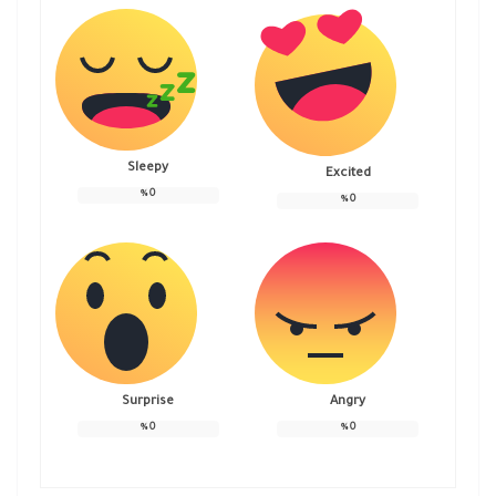
Sleepy
Excited
%
0
%
0
Surprise
Angry
%
0
%
0