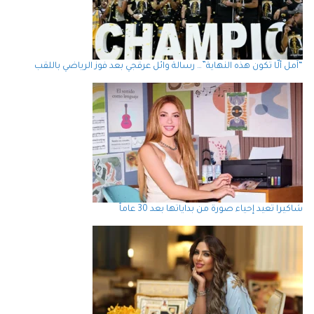
“آمل ألّا تكون هذه النهاية”… رسالة وائل عرقجي بعد فوز الرياضي باللقب
شاكيرا تعيد إحياء صورة من بداياتها بعد 30 عاماً