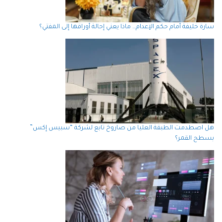
سارة خليفة أمام حكم الإعدام… ماذا يعني إحالة أوراقها إلى المفتي؟
هل اصطدمت الطبقة العليا من صاروخ تابع لشركة “سبيس إكس”
بسطح القمر؟