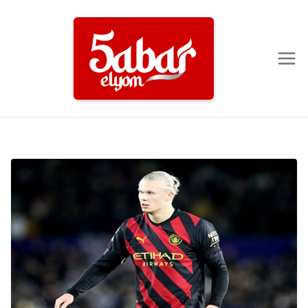
Ski
t
conten