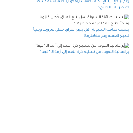
رغم تراجع الإنتاج.. كيف حققت أرامكو أرباحا قياسية وسط
اضطرابات الخليج؟
بسبب ضائقة السيولة.. هل يتبع العراق خُطى فنزويلا ويلجأ
لطبع العملة رغم مخاطرها؟
براغماتية النفوذ… من تسليع كرة القدم إلى أزمة الـ “فيفا”