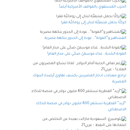
الحزب المستقوي بالمواقف الأميركية أيضاً
كركلَّا يحمل فينيقيَّة لبنان إِلى رومانيَّة فقرا
المشاهير و”المونة”… عودة إلى الجذور بنكهة عصرية
المونة البلدية… غذاء موسميّ صحّي على مدار العام!
تراجع معدلات ادخار المصريين يكشف تهاوي أرصدة البنوك
المصرية
“أريد” القطرية تستثمر 800 مليون دولار في منصة للذكاء
الاصطناعي