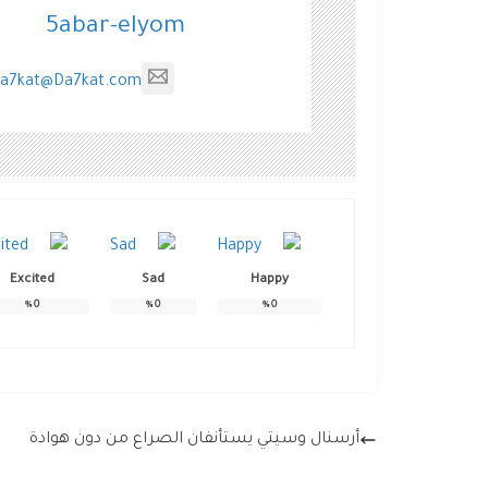
5abar-elyom
a7kat@Da7kat.com
Excited
Sad
Happy
%
0
%
0
%
0
أرسنال وسيتي يستأنفان الصراع من دون هوادة