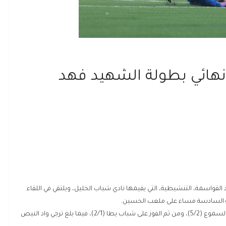
نهائي بطولة الشهيد فهد
د القواسمة، التنشيطية، التي يقيمها نادي شباب الخليل، ويلتقي في اللقاء
اعة السادسة مساء على ملعب الحسين.
وكان شباب الخليل استهل مشاركته في البطولة بالفوز على السموع (5/2)، ومن ثم الفوز على شباب يطا (2/1)، فيما بلغ ترجي واد النيص