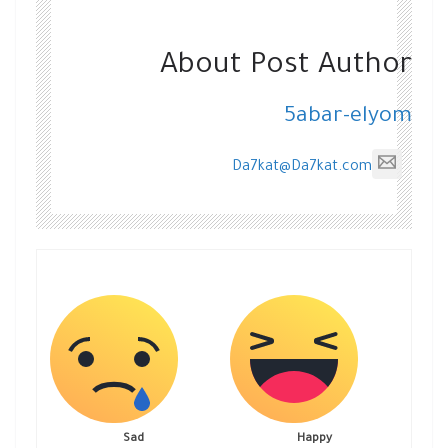
About Post Author
5abar-elyom
Da7kat@Da7kat.com
Sad
Happy