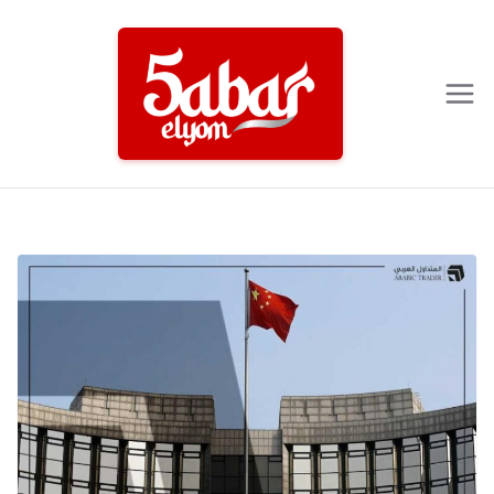
Ski
t
conten