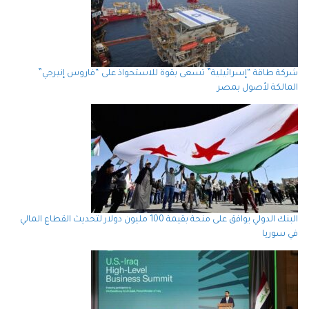
شركة طاقة “إسرائيلية” تسعى بقوة للاستحواذ على “فاروس إنيرجي”
المالكة لأصول بمصر
البنك الدولي يوافق على منحة بقيمة 100 مليون دولار لتحديث القطاع المالي
في سوريا