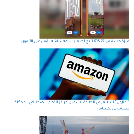
ميزة جديدة في iOS 27 تتيح تصغير ساعة شاشة القفل على الآيفون
“أمازون” تستثمر في الطاقة لتشغيل مراكز الذكاء الاصطناعي… محطّة
ضخمة في تكساس