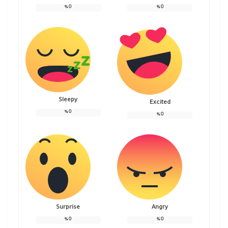
%
0
%
0
Sleepy
Excited
%
0
%
0
Surprise
Angry
%
0
%
0