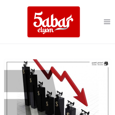
Ski
t
conten