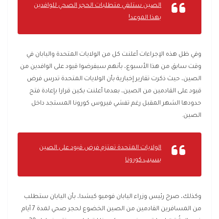
الصين ستلغي متطلبات الحجر الصحي للوافدين
بهذا الموعد!
وفي ظل هذه الإجراءات أعلنت كل من الولايات المتحدة واليابان في
وقت سابق من هذا الأسبوع، بأنهم سيفرضوا قيود على الوافدين من
الصين، حيث ذكرت تقارير إخبارية بأن الولايات المتحدة تدرس فرض
قيود على القادمين من الصين، بعدما أعلنت بكين قرارا بإعادة فتح
حدودها الشهر المقبل رغم تفشي فيروس كورونا المستجد داخل
الصين.
الولايات المتحدة تعتزم فرض قيود على الصين
بسبب كورونا
وكذلك، صرح رئيس وزراء اليابان فوميو كيشدا، بأن اليابان ستطلب
من المسافرين القادمين من الصين الخضوع لحجر صحي لمدة 7 أيام