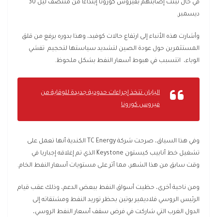
في حال ثُبتت إصابتهم بفيروس كورونا إبتداءا من منتصف ليل 30
ديسمبر.
وأشارت هذه الأنباء إلى ارتفاع حالات كوفيد، وهذا بدوره يرفع من قلق
المستثمرين حول عودة الصين لتشديد سياستها لتحجيم تفشي
الوباء، اتتسبب في هبوط أسعار النفط بشكل ملحوظ.
اليابان تتخذ إجراءات حدودية جديدة للوقاية من
فيروس كورونا
وفي هذا السياق، صرحت شركة
TC Energy
الكندية أنها تعمل على
تشغيل خط أنابيب كيستون
Keystone
الذي تم إغلاقه إجباريا في
وقت سابق من هذا الشهر، مما أثر على مستويات أسعار النفط الخام.
ومن ناحية أخرى، حظيت أسواق النفط ببعض الدعم، وذلك عقب قيام
الرئيس الروسي فلاديمير بوتين بحظر توريد النفط ومشتقاته إلى
الدول الغرب التي شاركت في فرض سقف أسعار النفط الروسي،