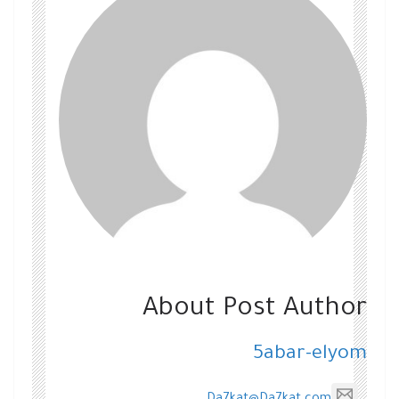
About Post Author
5abar-elyom