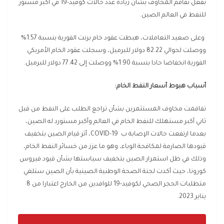
بفعل تفاقم المخاوف بشأن زيادة عدد حالات كوفيد-19 في أكبر مستور
للنفط في العالم الصين.
وعلى صعيد التعاملات، هبطت عقود خام برنت الفورية بنسبة 1.57%
ووصلت لحوالي 82.22 دولار للبرميل، وسجلت عقود الخام الأمريكي
الفورية انخفاضا حادا بنسبة 1.90% ووصلت إلى 77.42 دولار للبرميل
.
أسباب هبوط أسعار النفط الخام:
تفاقمت مخاوف المستثمرين بشأن تراجع الطلب على النفط من قبل
ثاني أكبر مستهلك للنفط الخام في العالم وأكبر مستورد له الصين،
بعدما ارتفعت حالات الإصابة ب
COVID-19
، أثر قيام الصين بتخفيف
قيودها الصارمة لمكافحة الوباء، وهو ما عزز من خسائر النفط الخام،
وذلك في ظل استمرار الصين بتخفيف سياستها بشأن قيود فيروس
كورونا، حيث أكدت لجنة الصحة الوطنية الصينية بأن الصين ستلغي
متطلبات الحجر الصحي لكوفيد-19 للوافدين من الخارج اعتبارا من 8
يناير 2023.