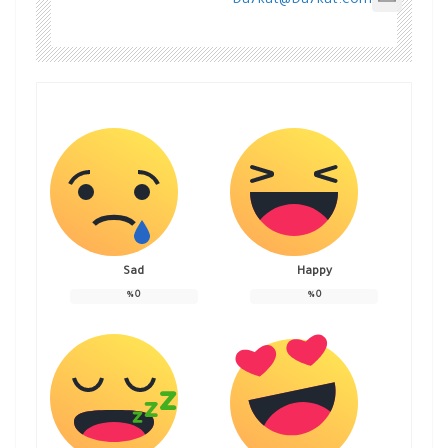
Da7kat@Da7kat.com
Sad
Happy
%
0
%
0