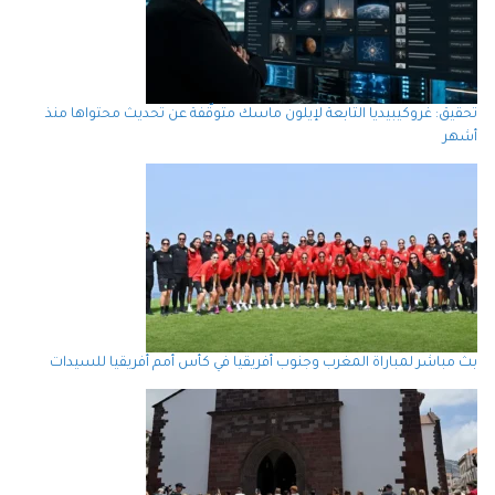
تحقيق: غروكيبيديا التابعة لإيلون ماسك متوقّفة عن تحديث محتواها منذ
أشهر
بث مباشر لمباراة المغرب وجنوب أفريقيا في كأس أمم أفريقيا للسيدات