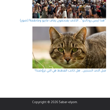
“هذا ليس رونالدو”… الآلاف يقتحمون زفاف فابيو وفاطمة! (صور)
قبل آلاف السنين… هل كانت القطط هي التي تروّضنا؟
Copyright © 2026
5abar-elyom
.