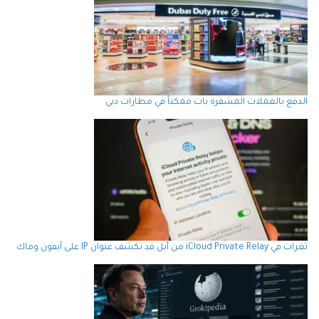
الدفع بالعملات المشفرة بات ممكناً في مطارات دبي
ثغرات في iCloud Private Relay من أبل قد تكشف عنوان IP على آيفون وماك