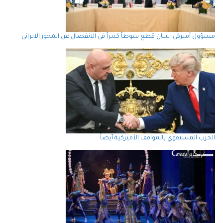
مسؤول أميركي: لبنان قطع شوطاً كبيراً في الانفصال عن المحور الايراني
الحزب المستقوي بالمواقف الأميركية أيضاً