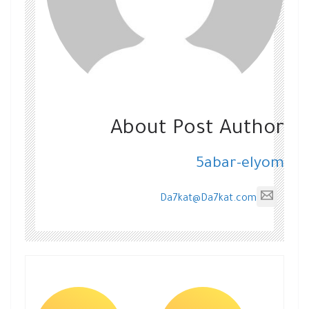
About Post Author
5abar-elyom
Da7kat@Da7kat.com