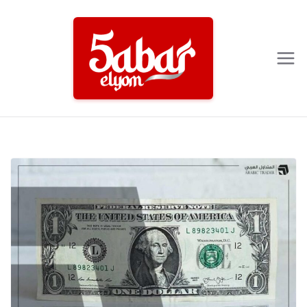
Ski
t
conten