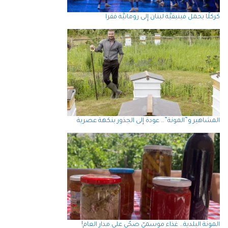
كركلَّا يحمل فينيقيَّة لبنان إِلى رومانيَّة فقرا
المشاهير و”المونة”… عودة إلى الجذور بنكهة عصرية
المونة البلدية… غذاء موسميّ صحّي على مدار العام!