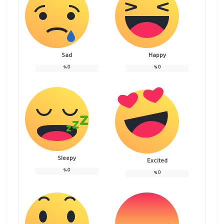
Sad
Happy
%
0
%
0
Sleepy
Excited
%
0
%
0