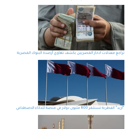
تراجع معدلات ادخار المصريين يكشف تهاوي أرصدة البنوك المصرية
“أريد” القطرية تستثمر 800 مليون دولار في منصة للذكاء الاصطناعي