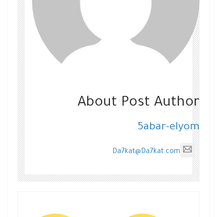
About Post Author
5abar-elyom
Da7kat@Da7kat.com