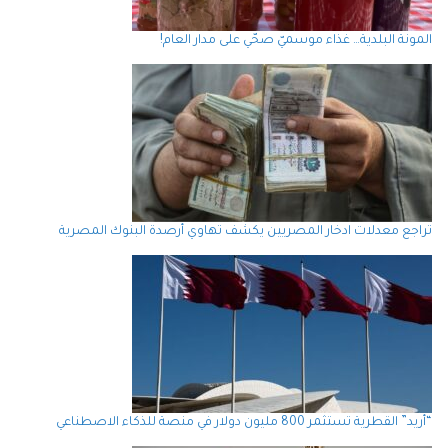
المونة البلدية… غذاء موسميّ صحّي على مدار العام!
تراجع معدلات ادخار المصريين يكشف تهاوي أرصدة البنوك المصرية
“أريد” القطرية تستثمر 800 مليون دولار في منصة للذكاء الاصطناعي