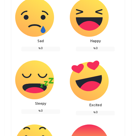
Sad
Happy
%
0
%
0
Sleepy
Excited
%
0
%
0