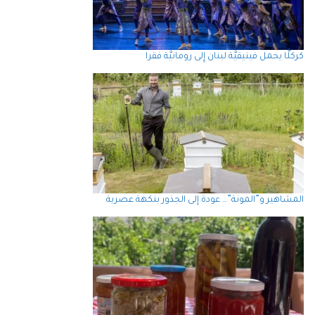
كركلَّا يحمل فينيقيَّة لبنان إِلى رومانيَّة فقرا
المشاهير و”المونة”… عودة إلى الجذور بنكهة عصرية