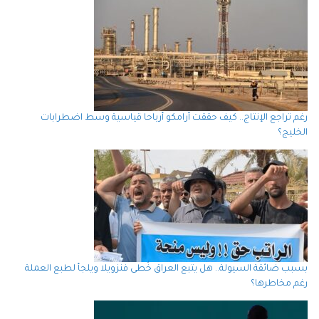
رغم تراجع الإنتاج.. كيف حققت أرامكو أرباحا قياسية وسط اضطرابات
الخليج؟
بسبب ضائقة السيولة.. هل يتبع العراق خُطى فنزويلا ويلجأ لطبع العملة
رغم مخاطرها؟