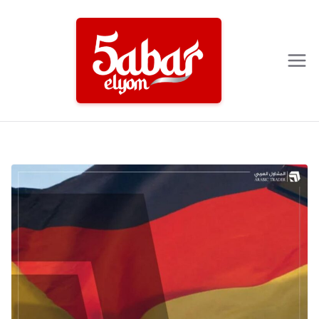
Ski
t
conten