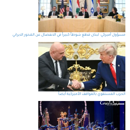
مسؤول أميركي: لبنان قطع شوطاً كبيراً في الانفصال عن المحور الايراني
الحزب المستقوي بالمواقف الأميركية أيضاً