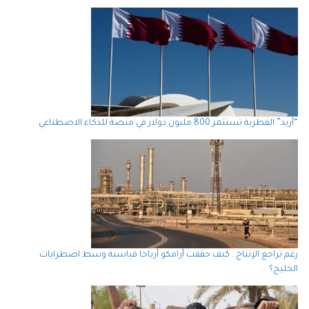
“أريد” القطرية تستثمر 800 مليون دولار في منصة للذكاء الاصطناعي
رغم تراجع الإنتاج.. كيف حققت أرامكو أرباحا قياسية وسط اضطرابات
الخليج؟