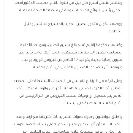
وينتشر بشكل أسرع حتى بين من تلقوا اللقاح، بحسب الدكتور أمجد
الخولي رئيس اللوائح الصحية الدولية في منظمة الصحة العالمية.
ووصف الخولي متحور الصين الجديد بأنه سريع الانتشار وقليل
الخطورة.
وكشفت حكومة إقليم تشجيانغ بشرق الصين، وهو أحد الأقاليم
الصناعية الكبيرة القريبة من شنغهاي، الأحد، أنها تواجه حاليا نحو
مليون إصابة جديدة بكوفيد-19 الناجم عن فيروس كورونا يوميا،
وتوقعت أن يتضاعف العدد إلى المثلين في الأيام المقبلة.
وعلى الرغم من الارتفاع القياسي في الإصابات المسجلة على الصعيد
الوطني، أفاد المركز الصيني لمكافحة الأمراض والوقاية منها، الأحد،
أنه لم يتم تسجيل أي وفيات بسبب الفيروس في البر الرئيسي في
الأيام الخمسة الماضية حتى السبت.
وأطلق مواطنون وخبراء دعوات لنشر بيانات أكثر دقة مع ارتفاع عدد
الإصابات بعد أن أجرت بكين تغييرات جذرية على سياسة صفر-كوفيد
التي أدت إلى فرض عمليات إغلاق صارمة على مئات الملايين من