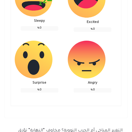
Sleepy
Excited
%
0
%
0
Surprise
Angry
%
0
%
0
التغير المناخي أم الحرب النووية؟ مخاوف “النهاية” تؤرق