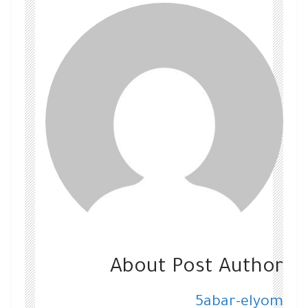
About Post Author
5abar-elyom