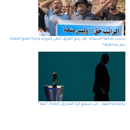
بسبب ضائقة السيولة.. هل يتبع العراق خُطى فنزويلا ويلجأ لطبع العملة
رغم مخاطرها؟
براغماتية النفوذ… من تسليع كرة القدم إلى أزمة الـ “فيفا”