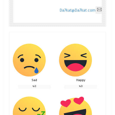
Da7kat@Da7kat.com
Sad
Happy
%
0
%
0