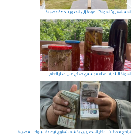
المشاهير و”المونة”… عودة إلى الجذور بنكهة عصرية
المونة البلدية… غذاء موسميّ صحّي على مدار العام!
تراجع معدلات ادخار المصريين يكشف تهاوي أرصدة البنوك المصرية