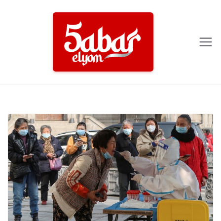
Ski
t
conten