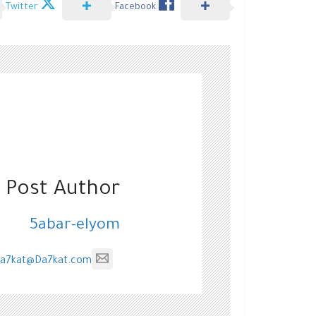
Twitter
Facebook
 Post Author
5abar-elyom
a7kat@Da7kat.com