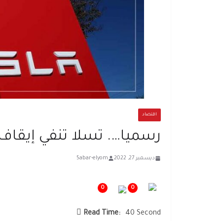
اقتصاد
رسميا…. تسلا تنفي إيقا
ديسمبر 27, 2022
5abar-elyom
0
0
Read Time:
40 Second