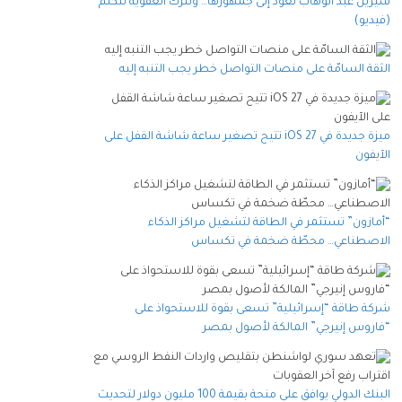
شيرين عبد الوهاب تعود إلى جمهورها… وتترك العفوية تتكلم
(فيديو)
الثقة السامّة على منصات التواصل خطر يجب التنبه إليه
ميزة جديدة في iOS 27 تتيح تصغير ساعة شاشة القفل على
الآيفون
“أمازون” تستثمر في الطاقة لتشغيل مراكز الذكاء
الاصطناعي… محطّة ضخمة في تكساس
شركة طاقة “إسرائيلية” تسعى بقوة للاستحواذ على
“فاروس إنيرجي” المالكة لأصول بمصر
البنك الدولي يوافق على منحة بقيمة 100 مليون دولار لتحديث