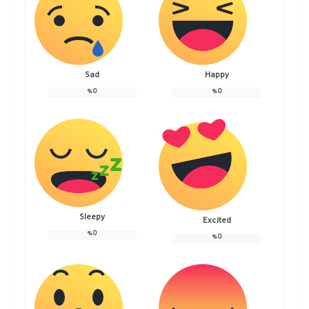
Sad
Happy
%
0
%
0
Sleepy
Excited
%
0
%
0