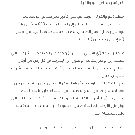
أكبر قمر صناعي: بلو والكر 3
حطم (بلو والكر 3) الرقم القياسي كأكبر قمر صناعي للاتصالات
التجارية في المدار عندما انطلق إلى الفضاء بحجم 693 قدمًا في 14
نوفمبر، يعمل القمر الصناعي الضخم كمستكشف لمزيد من أقمار
(أي إس تي سبيس ) القادمة
و تعتبر شركة (أي إس تي سبيس ) واحدة من العديد من الشركات التي
تطمح إلى توفير إمكانية الوصول إلى الإنترنت في كل ركن من أركان
العالم باستخدام الأقمار الصناعية مثل أقمار ستارلينك التابعة لشركة
سبيس اكس.
مع ذلك هناك مخاوف بشأن هذا القمر الصناعي على وجه الخصوص.
فقد أصبح واحد من ألمع الأجسام في السماء. كان علماء الفلك
قلقين بشأن التأثيرات الملوثة للضوء لمجموعات أقمار الاتصالات التي
توثر على الأرصاد العلمية ضمن مجموعة من المشكلات المحتملة
والتي ستحتاج حلول.
اكتشاف كويكب قبل ساعات من اصطدامه بالأرض