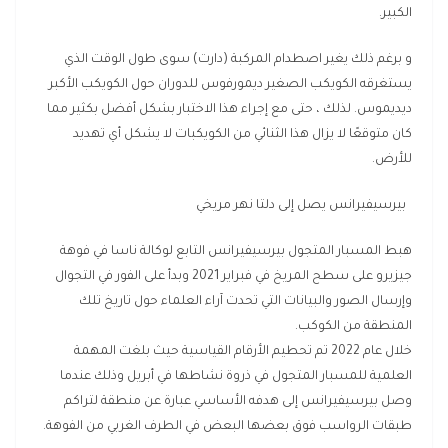
الكبير.
و برغم ذلك يغير اصطدام المركبة (دارت) سوى طول الوقت الذي
يستغرقه الكويكب الصغير ديمورفوس للدوران حول الكويكب الأكبر
ديديموس. لذلك ، حتى مع إجراء هذا الاختبار بشكل أفضل بكثير مما
كان متوقعًا لا يزال هذا الثنائي من الكويكبات لا يشكل أي تهديد
للأرض.
بيرسيفيرانس يصل إلى دلتا نهر مريخي
هبط المسبار المتجول بيرسيفيرانس التابع لوكالة ناسا في فوهة
جيزيرو على سطح المريخ في فبراير 2021 وبدأ على الفور في التجوال
وإرسال الصور والبيانات التي تحدت آراء العلماء حول تاريخ تلك
المنطقة من الكوكب.
خلال عام 2022 تم تحطيم الأرقام القياسية حيث بلغت المهمة
العلمية للمسبار المتجول في ذروة نشاطها في أبريل وذلك عندما
وصل بيرسيفيرانس إلى هدفه الأساسي عبارة عن منطقة لتراكم
طبقات الرواسب فوق بعضها البعض في الطرف الغربي من الفوهة.