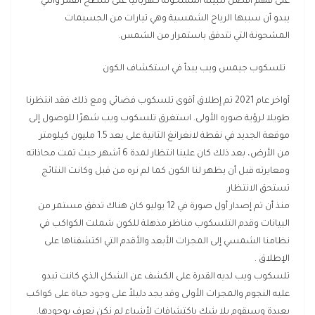
على فهم أفضل للبيئة المشحونة كهربائيًا على سطح القمر والتي
يبدو أن سببها الرياح الشمسية وهي تيارات من الجسيمات
المشحونة التي تتدفق باستمرار من الشمس.
تلسكوب جيمس ويب يبدأ في استكشاف الكون
أواخر عام 2021 تم إطلاق أقوى تلسكوب فضائي ومع ذلك فقد انتظرنا
طويلا لرؤية صوره الأولى. استغرق تلسكوب ويب شهرًا للوصول إلى
موقعة الجديد في نقطة لانغرانغ الثانية على بعد 1.5 مليون كيلومتر
من الأرض، بعد ذلك كان علينا انتظار لمدة 6 أشهر حيث تمت محاذاته
ومعايرته قبل أن يظهر لنا الكون كما لم نره من قبل وكانت النتائج
تستحق الانتظار.
منذ أن تم إصدار أول صورة في 12 يوليو كان هناك تدفق مستمر من
البيانات وقدم التلسكوب مناظر مذهلة للكون شملت الكواكب في
نظامنا الشمسي إلى المجرات الأبعد والأقدم التي اكتشفناها على
الإطلاق .
تلسكوب ويب لديه القدرة على الكشف عن الشكل الذي كانت تبدو
عليه النجوم والمجرات الأولى وقد يجد دليلاً على وجود حياة على كواكب
بعيدة وسيقوم بلا شك باكتشافات لأشياء لم نكن نعرف بوجودها.