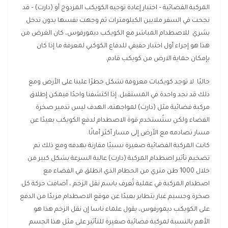
المركبة الفضائية – اختبار إعادة توجيه الكويكب المزدوج أو (دارت) – قد
نجحت في السفر ملايين الكيلومترات ثم وجهت نفسها بدون تدخل
بشري للاصطدام المباشر مع الكويكب ديمورفوس، كان الغرض من
هذا هو إجراء أول اختبار حقيقي للدفاع الكوكبي لمعرفة ما إذا كان
بإمكان حماية الارض من كويكب قادم.
حاليًا لا توجد كويكبات معروفة تشكل خطرًا علينا على الأرض ومع
ذلك قد نجد واحدة في المستقبل. إذا اكتشفنا واحدًا فيمكن إطلاق
مركبة فضائية مثل (دارت) لمواجهته، الهدف ليس تدمير صخرة
الفضاء ولكن ستُستخدم قوة الاصطدام لدفع الكويكب بعيدًا عن
مسار تصادمه مع الأرض إلى مسار أكثر أمانًا.
كانت المركبة الفضائية صغيرة نسبيًا مقارنة بهدفه ومع ذلك تم
تضخيم تأثير اصطدام المركبة (دارت) عالية السرعة بشكل كبير من
خلال 1000 طن متري من الحطام الذي انطلق في الفضاء مع
اصطدام المركبة في عملية تُعرف باسم نقل الزخم ، أضافت حركة كل
صخرة وجسيم غبار يتطاير بعيدًا عن موقع الاصطدام مزيدًا من الدفع
على الكويكب ديمورفوس، يقول علماء ناسا إن نقل الزخم هذا هو
الأهم بالنسبة لمركبة فضائية صغيرة للتأثير على مثل هذا الجسم