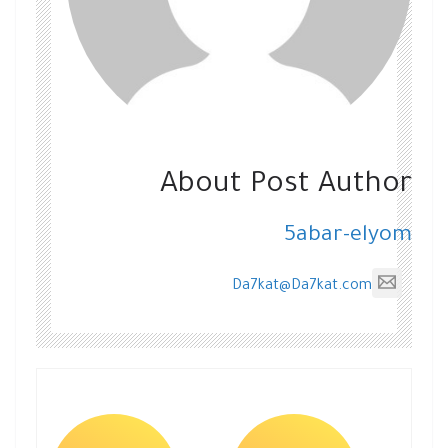
About Post Author
5abar-elyom
Da7kat@Da7kat.com