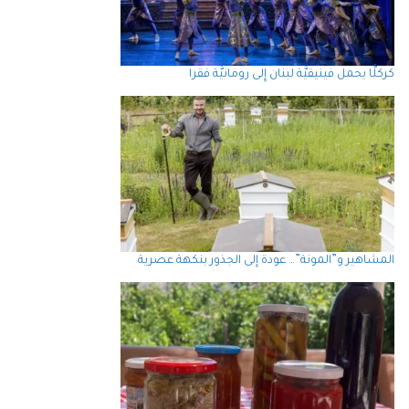
كركلَّا يحمل فينيقيَّة لبنان إِلى رومانيَّة فقرا
المشاهير و”المونة”… عودة إلى الجذور بنكهة عصرية