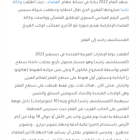
شهد العام 2022 زيادة في نشاط مهام
الفضاء
، حيث أطلقت
وكالة
ناسا
صاروخها القمري الذي طال انتظاره وحطمت شركة سبيس
إكس الرقم القياسي السنوي للإطلاق الفضائي وواصلت وكالة
الفضاء الإماراتية تقديم صورة تلو الأخرى لعجائب كوكب المريخ .
المستكشف راشد إلى القمر
أطلقت دولة الإمارات العربية المتحدة في ديسمبر 2022
(المستكشف راشد) وهو مسبار متجول بأربع عجلات باتجاه سطح
القمر بواسطة الصاروخ فالكون 9 وعلى متن مركبة الهبوط (هاكوتو-
ر) اليابانية وسيكون أول هبوط على سطح القمر للعالم العربي
واليابان، فحتى الآن ، هناك ثلاث دول فقط هبطت على سطح القمر
وهي الولايات المتحدة والاتحاد السوفيتي السابق والصين.
سيهبط (المستكشف راشد) البالغ وزنه (10 كيلوغرامات) داخل فوهة
أطلس على الجانب القريب من القمر حيث سيدرس المنطقة
المحيطة به لمدة يوم قمري واحد على الأقل أو حوالي 14 يومًا من أيام
الأرض باستخدام كاميرا عالية الدقة وجهاز تصوير حراري ، وتصوير
مجهري ، ومجس لانغموير، يمكن أن يساعد هذا الجهاز الأخير العلماء