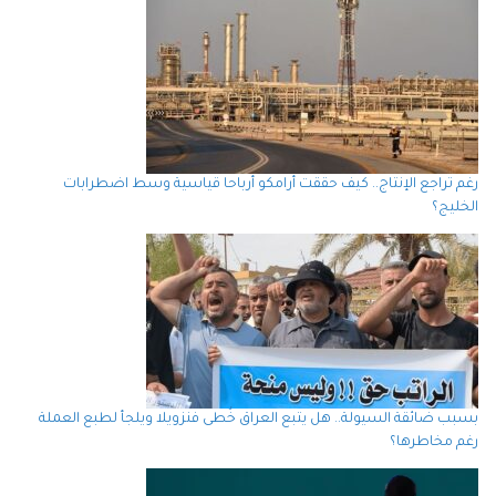
رغم تراجع الإنتاج.. كيف حققت أرامكو أرباحا قياسية وسط اضطرابات
الخليج؟
بسبب ضائقة السيولة.. هل يتبع العراق خُطى فنزويلا ويلجأ لطبع العملة
رغم مخاطرها؟