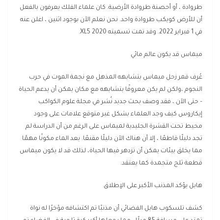
طروادة ، أو أحصنة طروادة الأرضية. كان علماء الفلك يعرفون بالفعل
أن للأرض كويكب طروادة واحد. نحن نعلم الآن بوجود اثنين ، اعلن عنه
في 1 فبراير 2022. وقد تمت تسميته 2020 XL5.
ميماس قد يكون عالم مائي
عُرف قمر زحل ميماس بتشابهه المذهل مع نجمة الموت في حرب
النجوم ،ولكن لم يكن معروفًا بتشابهه مع مكان يمكن أن يدعم الحياة
– حتى الآن.، فقد وصف بحث جديد نُشر في مجلة علوم الكواكب
إيكاروس كيف وجد العلماء بشكل غير متوقع علامات على وجود
محيط تحت القشرة الجليدية لميماس على الرغم من أن الدراسة لم
تجد دليلًا قاطعًا ، إلا أن هناك الآن دليلًا مقنعًا. يعد الماء مكونًا مهمًا
مما يخلق بيئات يمكن أن تزدهر فيها الحياة، لذلك قد لا يكون ميماس
قطعة ثلج متجمدة كما يعتقد.
هابل يؤكد المذنب الأكبر على الإطلاق
كشف تلسكوب هابل الفضائي أن مذنبًا تم اكتشافه مؤخرًا له نواة