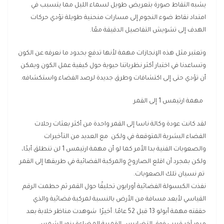
يشبه التقاط صورة بتعريض طويل لسماء الليل مما يتسبب في
امتداد نقاط ضوء النجوم إلى مسارات منحنية طويلة تؤدي حركات
الهدف إلى تشويش التفاصيل الدقيقة معًا.
وتعتبر مثل هذه الإنجازات مهمة لأنها تدفع بحدود ما نعرفه عن الكون
وتساعدنا في اختبار أكثر نظرياتنا حيوية حول كيفية عمل الكون ويمكن
أن تؤدي حتى إلى اكتشافات وطرق جديدة لرصد الفضاء واستكشافه.
مهمة ارتيمس 1 إلى القمر
لقد كانت عودة وكالة ناسا إلى القمر واحدة من أكثر بعثات رحلات
الفضاء البشرية المتوقعة في ولكن مع العديد من التأخيرات
والصعوبات الفنية بدا الأمر كما لو أن مهمة ارتيمس 1 لن تنطلق أبدًا،
ولكن بمجرد أن اقلع الصاروخ والمركبة الفضائية في طريقها إلى القمر
تم نسيان تلك الصعوبات.
نفذت الكبسولة الفضائية أورايون تحليقًا حول القمر ثم حطمت الرقم
القياسي لأبعد مسافة من الأرض بالنسبة لمركبة فضائية والذي
حققته مهمة أبولو 13 قبل 52 عامًا. أخيرًا شوهدت مناظر خلابة بعد