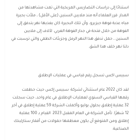
استنادًا إلى دراسات التضاريس المريخية التي تمت مشاهدتها من
المدار قرر العلماء أنه منذ ملايين السنين (على الأقل) ، ملأت بحيرة
مياه عذبة فوهة جيزيرو، وأن تلك البحيرة كان يغذيها نهر يتدفق إلى
الفوهة من خلال فتحة في جدار الفوهة الغربي. لآلاف إلى ملايين
السنين ، حمل تدفق هذا النهر الرمل وجزيئات الطمي والتي ترسبت في
دلتا نهر خلف هذا الشق.
سبيس اكس تسجل رقم قياسي في عمليات الإطلاق
لقد كان 2022 عام استثنائي لشركة سبيس إكس حيث حطمت
رقمها القياسي السنوي لعمليات الإطلاق في عام واحد، حيث سجلت
32 عملية إطلاق بحلول يوليو وأكملت الشركة 59 عملية إطلاق في آخر
12 شهرًا. تأمل الشركة في العام المقبل 2023 القيام بـ 100 عملية
إطلاق ومن المتوقع أن يكون معظمها حمولات من أقمار ستارلينك
الصناعية.