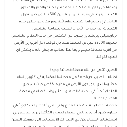
تمتد على مسافة 85 ميلًا ، مما يجعلها أكبر كرة ثلجية في الفضاء تم
رصدها حتى الآن، تلك الكرة اللامعة من الجليد والغبار والصخور ،
المذنب برناردينيلي-بيرنشتاين ، ربما تزن 500 تريليون طن. يقول
الباحثون إن حجم هذا المذنب مهم لأنه يوفر فكرة عن نطاق حجم
المذنبات التي تدور في الأجزاء البعيدة لنظامنا الشمسي.
برناردينيللي بيرنشتاين يقترب من الشمس من حافة النظام الشمسي
بسرعة 22000 ميل في الساعة علما بان كوكب زحل أقرب إلى الأرض
من اقرب مسافة سيقوم بها هذا المذنب ما يعني بأنه لا يشكل أي
تهديد لكوكبنا.
الصين تنتهي من بناء محطة فضائية جديدة
أطلقت الصين آخر قطعة من محطتها الفضائية في أكتوبر لإنهاء
مختبرها الذي يدور حول الأرض في مدار منخفض حيث سيجري
العلماء أبحاثًا في الجاذبية الصغرى ، مثل رواد الفضاء في محطة
الفضاء الدولية.
محطة الفضاء المسماة تيانغونغ والتي تعني “القصر السماوي” هي
خطوة كبيرة أخرى لبرنامج الفضاء الصيني المأهول يريد التنافس في
استكشاف الفضاء لكن مع الإنجازات الاستثنائية التي حققتها الصين