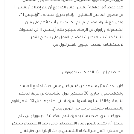
مرور آخر قريب فوق التضاريس القمرية المضاءة بنور الشمس.
هذه فقط أول مهمة أرتميس فمن المتوقع أن يتم إطلاق أرتميس II
في غضون العامين المقبلين ، بإتباع طريق مشابه لـ “أرتميس I “،
ولكن مع 4 رواد فضاء لم يتم الكشف عن أسمائهم على متن
الكبسولة اورايوان في الرحلة، سيتبع ذلك أرتميس III في السنوات
التالية حيث سيهبط رائدا فضاء بالفعل على سطح القمر
لاستكشاف القطب الجنوبي للقمر لأول مرة.
اصطدم (درات) بالكويكب ديمورفوس
كان الحدث مثل مشهد من فيلم خيال علمي حيث اجتمع العلماء
والمهندسون بتاريخ 26 سبتمبر حول الشاشات في غرفة التحكم
التابعة لوكالة ناسا وشاهدوا المركبة التي أطلقوها قبل 10 أشهر تقوم
بالاصطدام بكويكب قريب من الأرض بنجاح.
الكويكب الذي اصطدمت به مركبتهم الفضائية ، ديمورفوس ، لم
يشكل أي تهديد للأرض قبل الاصطدام، فحتى بعد الاصطدام يستمر
في مساره الآمن عبر النظام الشمسي.جاءت الإثارة من حقيقة أن