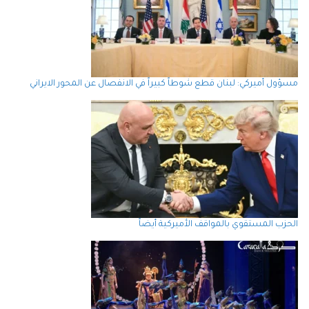
مسؤول أميركي: لبنان قطع شوطاً كبيراً في الانفصال عن المحور الايراني
الحزب المستقوي بالمواقف الأميركية أيضاً