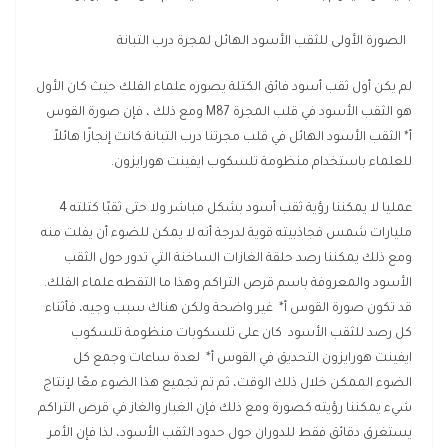
الصورة الأولى للثقب الأسود الهائل لمجرة درب التبانة
لم يكن أول ثقب أسود فائق الكتلة يصوره علماء الفلك حيث كان الأول
هو الثقب الأسود في قلب المجرة M87 ومع ذلك ، فإن صورة القوس
أ* الثقب الأسود الهائل في قلب مجرتنا درب التبانة كانت إنجازًا هائلاً
للعلماء باستخدام منظومة تلسكوب ايفينت هورايزون.
عمليا لا يمكننا رؤية ثقب أسود بشكل مباشر ولا حتى ثقبًا كتلته 4
مليارات شمس فجاذبيته قوية لدرجة أنه لا يمكن للضوء أن يفلت منه
ومع ذلك يمكننا رصد حلقة الغازات الساخنة التي تدور حول الثقب
الأسود والمعروفة باسم قرص التراكم وهذا ما التقطه علماء الفلك.
قد تكون صورة القوس أ* غير واضحة ولكن هناك سبب وجيه، فأثناء
كل رصد للثقب الأسود كان على تلسكوبات منظومة تلسكوب
ايفينت هورايزون التحديق في القوس أ* لعدة ساعات وجمع كل
الضوء الممكن خلال ذلك الوقت، ثم تم تجميع هذا الضوء معًا لإنتاج
شيء يمكننا رؤيته كصورة ومع ذلك فإن الغبار والغاز في قرص التراكم
يستغرق دقائق فقط للدوران حول حدود الثقب الأسود، لذا فإن الأمر