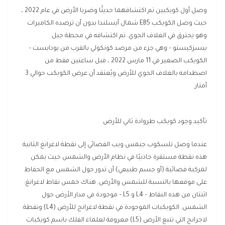
وصل أول كويكبين تم اكتشافهما حديثًا وضربا الأرض في عام 2022 ،
حيث وصل الكويكب EB5 شمال أيسلندا بدون أن ترصده الكاميرات
وهو يحترق في الغلاف الجوي. تم اكتشافه في محطة جبل
بيسزكيستو – وهي جزء من مرصد كونكولي بالقرب من بودابست –
الكويكب الصغير في 11 مارس 2022 ، قبل ساعتين فقط من
اصطدامه بالغلاف الجوي للأرض ويُعتقد أن عرض الكويكب حوالي 3
أمتار.
تأكيد وجود كويكب طروادة ثاني للأرض
عندما وصل تلسكوب جيمس ويب الفضائي إلى نقطة لاغرانغ الثانية
هذه نقطة مستقرة جاذبيًا في نظام الأرض والشمس حيث يمكن
لمركبة فضائية (أو جسم طبيعي) أن تدور حول الشمس مع الحفاظ
على موقعها بالنسبة للشمس والأرض. هناك خمس نقاط لاغرانغ.
اثنتان من هذه النقاط – L4 و L5 – موجودة في مدار الأرض حول
الشمس. الكويكبات الموجودة في نقطة لاغرانج للأرض (L4) ونقطة
لاجرانج التي تتبع الأرض (L5) معروفة لعلماء الفلك باسم كويكبات