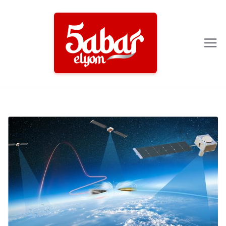
Ski
t
conten