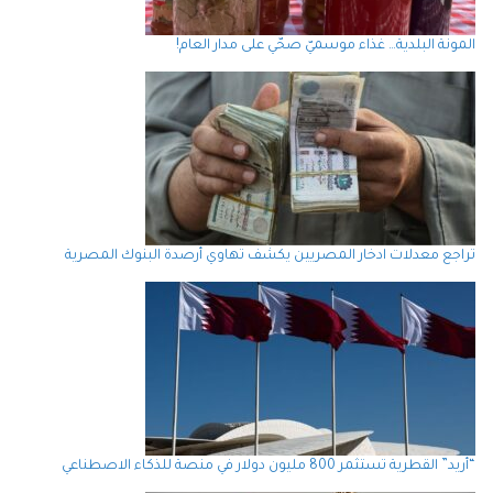
المونة البلدية… غذاء موسميّ صحّي على مدار العام!
تراجع معدلات ادخار المصريين يكشف تهاوي أرصدة البنوك المصرية
“أريد” القطرية تستثمر 800 مليون دولار في منصة للذكاء الاصطناعي