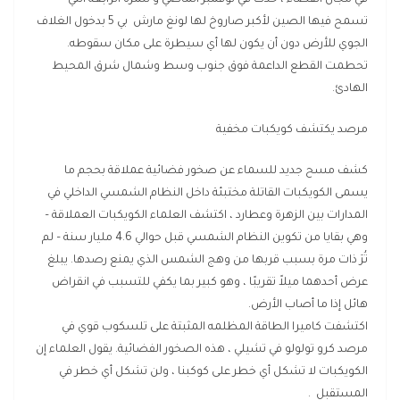
في مجال الفضاء ، حدث في نوفمبر الماضي و للمرة الرابعة التي
تسمح فيها الصين لأكبر صاروخ لها لونغ مارش بي 5 بدخول الغلاف
الجوي للأرض دون أن يكون لها أي سيطرة على مكان سقوطه.
تحطمت القطع الداعمة فوق جنوب وسط وشمال شرق المحيط
الهادئ.
مرصد يكتشف كويكبات مخفية
كشف مسح جديد للسماء عن صخور فضائية عملاقة بحجم ما
يسمى الكويكبات القاتلة مختبئة داخل النظام الشمسي الداخلي في
المدارات بين الزهرة وعطارد ، اكتشف العلماء الكويكبات العملاقة –
وهي بقايا من تكوين النظام الشمسي قبل حوالي 4.6 مليار سنة – لم
تُرَ ذات مرة بسبب قربها من وهج الشمس الذي يمنع رصدها. يبلغ
عرض أحدهما ميلاً تقريبًا ، وهو كبير بما يكفي للتسبب في انقراض
هائل إذا ما أصاب الأرض.
اكتشفت كاميرا الطاقة المظلمه المثبتة على تلسكوب قوي في
مرصد كرو تولولو في تشيلي ، هذه الصخور الفضائية. يقول العلماء إن
الكويكبات لا تشكل أي خطر على كوكبنا ، ولن تشكل أي خطر في
المستقبل .