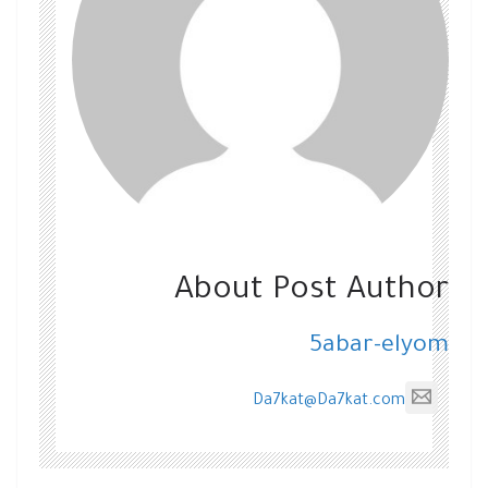
About Post Author
5abar-elyom
Da7kat@Da7kat.com