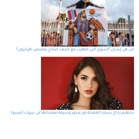
من هي إيشان أكسوي التي ظهرت مع محمد صلاح بقميص طرابزون؟
تحطيم زجاج سيارة الممثلة نور غندور وسرقة مقتنياتها في بيروت (فيديو)