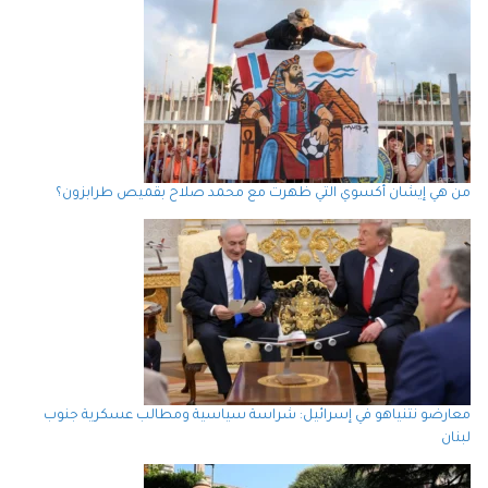
من هي إيشان أكسوي التي ظهرت مع محمد صلاح بقميص طرابزون؟
معارضو نتنياهو في إسرائيل: شراسة سياسية ومطالب عسكرية جنوب
لبنان