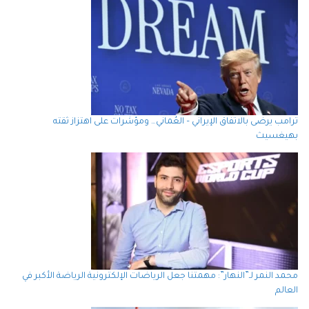
ترامب يرضى بالاتفاق الإيراني – العُماني… ومؤشرات على اهتزاز ثقته
بهيغسيث
محمد النمر لـ”النهار”: مهمتنا جعل الرياضات الإلكترونية الرياضة الأكبر في
العالم