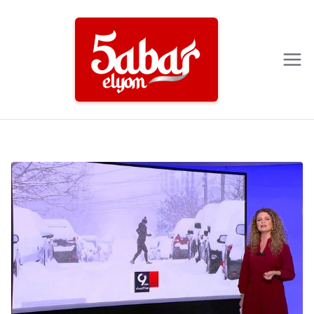
Ski
t
conten