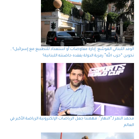
الوفد اللبناني الموسّع: إدارة مفاوضات أو استعداد للتطبيع مع إسرائيل؟ ,
تخوين “حزب الله” رمزية الدولة يفقده حاضنته اللبنانية؟
محمد النمر لـ”النهار”: مهمتنا جعل الرياضات الإلكترونية الرياضة الأكبر في
العالم