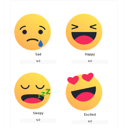
Sad
Happy
%
0
%
0
Sleepy
Excited
%
0
%
0