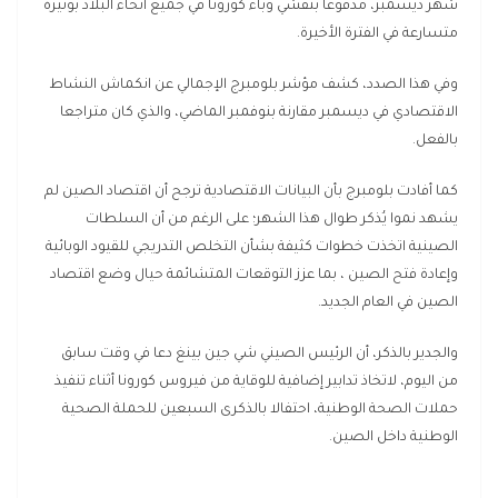
شهر ديسمبر، مدفوعا بتفشي وباء كورونا في جميع أنحاء البلاد بوتيرة
متسارعة في الفترة الأخيرة.
وفي هذا الصدد، كشف مؤشر بلومبرج الإجمالي عن انكماش النشاط
الاقتصادي في ديسمبر مقارنة بنوفمبر الماضي، والذي كان متراجعا
بالفعل.
كما أفادت بلومبرج بأن البيانات الاقتصادية ترجح أن اقتصاد الصين لم
يشهد نموا يُذكر طوال هذا الشهر؛ على الرغم من أن السلطات
الصينية اتخذت خطوات كثيفة بشأن التخلص التدريجي للقيود الوبائية
وإعادة فتح الصين ، بما عزز
التوقعات المتشائمة حيال وضع اقتصاد
الصين في العام الجديد.
والجدير بالذكر، أن الرئيس الصيني شي جين بينغ دعا في وقت سابق
من اليوم، لاتخاذ تدابير إضافية للوقاية من فيروس كورونا أثناء تنفيذ
حملات الصحة الوطنية، احتفالا بالذكرى السبعين للحملة الصحية
الوطنية داخل الصين.