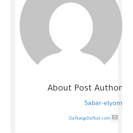
About Post Author
5abar-elyom
Da7kat@Da7kat.com