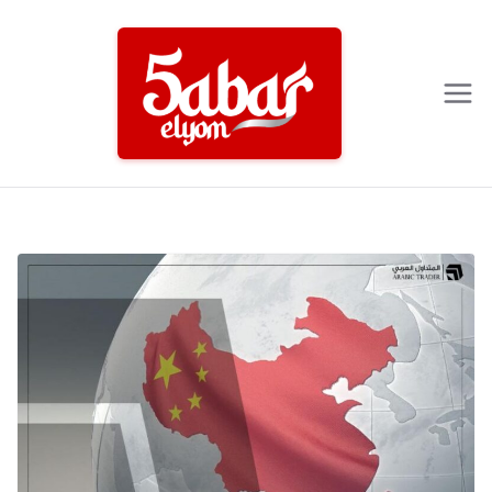
Ski
t
conten