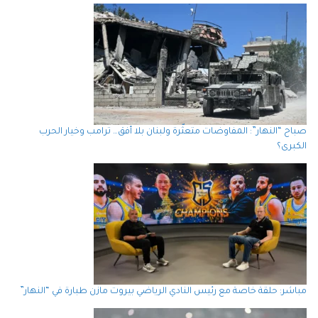
صباح “النهار”: المفاوضات متعثّرة ولبنان بلا أفق… ترامب وخيار الحرب
الكبرى؟
مباشر: حلقة خاصة مع رئيس النادي الرياضي بيروت مازن طبارة في “النهار”