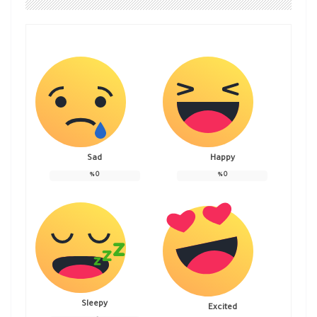
Sad
Happy
%
0
%
0
Sleepy
Excited