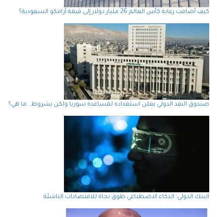
كيف أضافت رعاية كأس العالم 26 مليار دولار إلى قيمة أرامكو السعودية؟
صندوق النقد الدولي يعلن استعداده لمساعدة سوريا ولكن بشروط.. ما هي؟
البنك الدولي: الذكاء الاصطناعي طوق نجاة للاقتصادات الناشئة