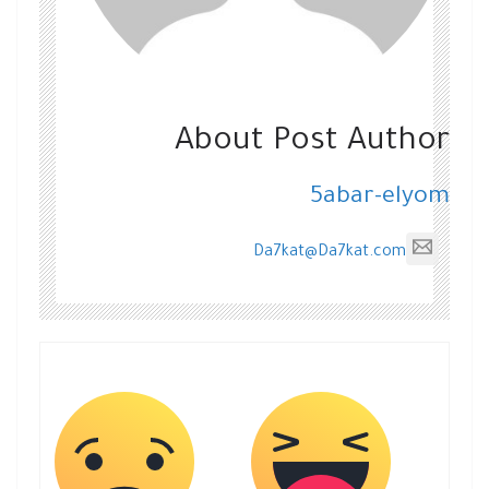
About Post Author
5abar-elyom
Da7kat@Da7kat.com