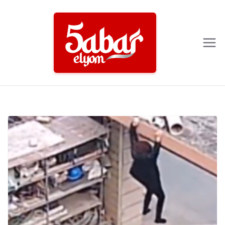
Ski
t
conten