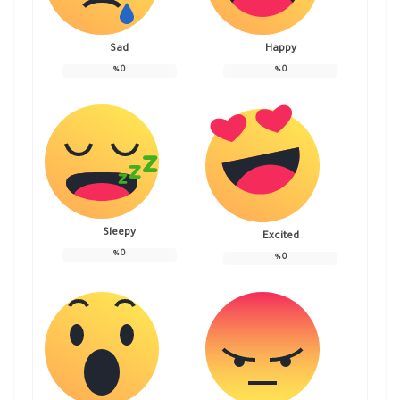
Sad
Happy
%
0
%
0
Sleepy
Excited
%
0
%
0