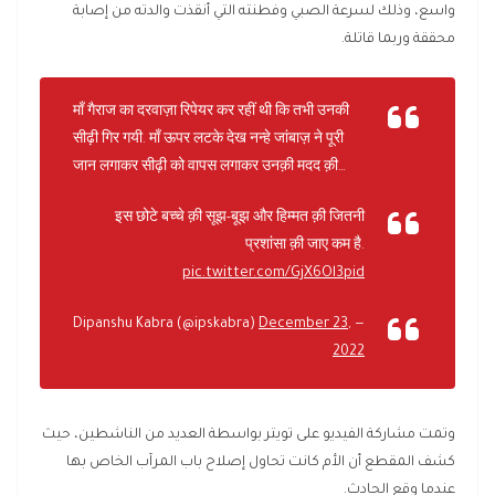
واسع، وذلك لسرعة الصبي وفطنته التي أنقذت والدته من إصابة
محققة وربما قاتلة.
माँ गैराज का दरवाज़ा रिपेयर कर रहीं थी कि तभी उनकी
सीढ़ी गिर गयी. माँ ऊपर लटके देख नन्हे जांबाज़ ने पूरी
जान लगाकर सीढ़ी को वापस लगाकर उनक़ी मदद क़ी…
इस छोटे बच्चे क़ी सूझ-बूझ और हिम्मत क़ी जितनी
प्रशांसा क़ी जाए कम है.
pic.twitter.com/GjX6Ol3pid
December 23,
— Dipanshu Kabra (@ipskabra)
2022
وتمت مشاركة الفيديو على تويتر بواسطة العديد من الناشطين، حيث
كشف المقطع أن الأم كانت تحاول إصلاح باب المرآب الخاص بها
عندما وقع الحادث.