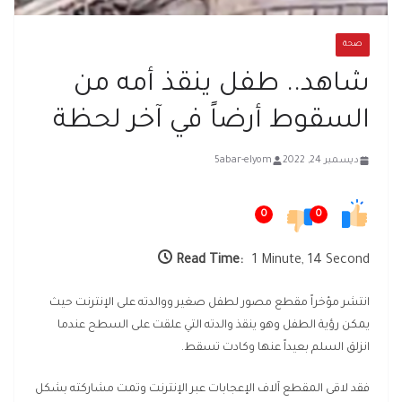
صحة
شاهد.. طفل ينقذ أمه من
السقوط أرضاً في آخر لحظة
ديسمبر 24, 2022
5abar-elyom
0
0
Read Time:
1 Minute, 14 Second
انتشر مؤخراً مقطع مصور لطفل صغير ووالدته على الإنترنت حيث
يمكن رؤية الطفل وهو ينقذ والدته التي علقت على السطح عندما
انزلق السلم بعيداً عنها وكادت تسقط.
فقد لاقى المقطع آلاف الإعجابات عبر الإنترنت وتمت مشاركته بشكل