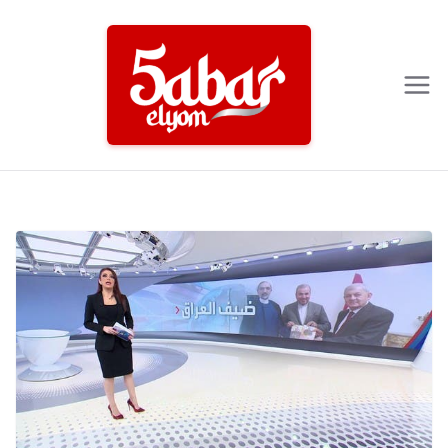
Ski
t
conten