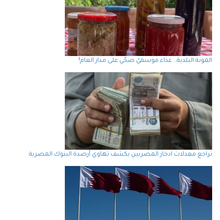
المونة البلدية… غذاء موسميّ صحّي على مدار العام!
تراجع معدلات ادخار المصريين يكشف تهاوي أرصدة البنوك المصرية