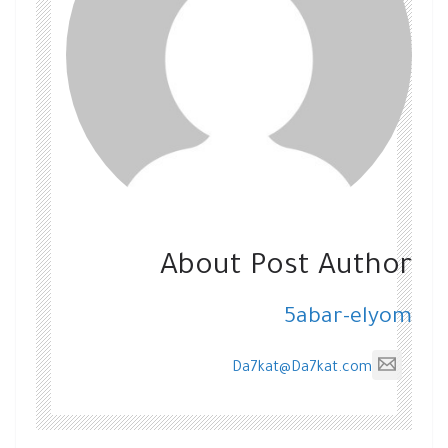
About Post Author
5abar-elyom
Da7kat@Da7kat.com