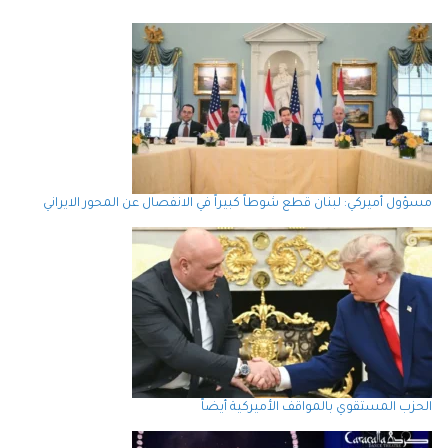
مسؤول أميركي: لبنان قطع شوطاً كبيراً في الانفصال عن المحور الايراني
الحزب المستقوي بالمواقف الأميركية أيضاً