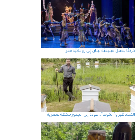
كركلَّا يحمل فينيقيَّة لبنان إِلى رومانيَّة فقرا
المشاهير و”المونة”… عودة إلى الجذور بنكهة عصرية