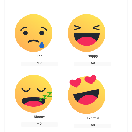
Sad
Happy
%
0
%
0
Sleepy
Excited
%
0
%
0