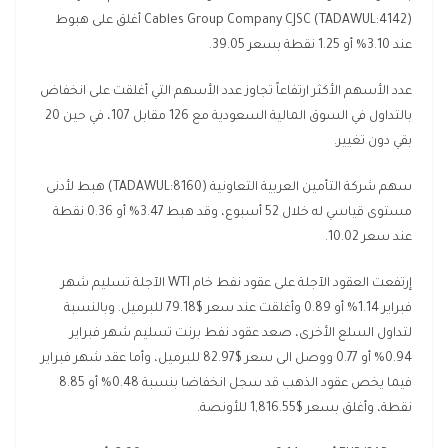
Cables Group Company CJSC (TADAWUL:4142)‎ أغلق على هبوط
عند 3.10% أو 1.25 نقطة بسعر 39.05.
عدد الأسهم الأكثر ارتفاعاً تجاوز عدد الأسهم التي أغلقت على انخفاض
بالتداول في السوق المالية السعودية مع 126 مقابل 107، في حين 20
بقي دون تغيير.
سهم شركة التأمين العربية التعاونية (TADAWUL:8160) هبط لأدنى
مستوى قياسي له خلال 52 أسبوع، وقد هبط 3.47% أو 0.36 نقطة
عند سعر 10.02.
إرتفعت العقود الآجلة على عقود نفط خام WTI الآجلة تسليم شهر
فبراير 1.14% أو 0.89 وأغلقت عند سعر $79.18 للبرميل. وبالنسبة
لتداول السلع الأخرى، صعد عقود نفط برنت تسليم شهر فبراير
0.94% أو 0.77 ووصل الى سعر $82.97 للبرميل، وأما عقد شهر فبراير
فيما يخص عقود الذهب قد سجل انخفاضا بنسبة 0.48% أو 8.85
نقطة، وأغلق بسعر $1,816.55 للأونصة.