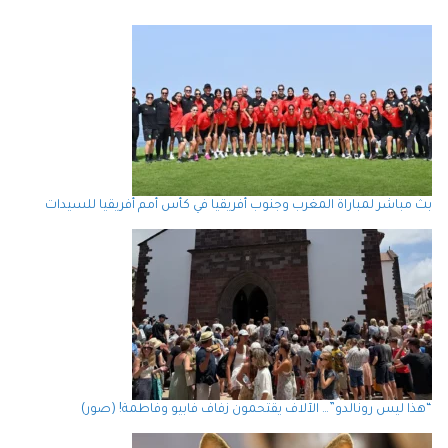
بث مباشر لمباراة المغرب وجنوب أفريقيا في كأس أمم أفريقيا للسيدات
“هذا ليس رونالدو”… الآلاف يقتحمون زفاف فابيو وفاطمة! (صور)