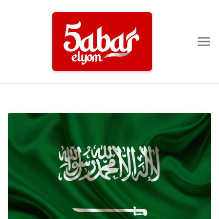
Ski
t
conten