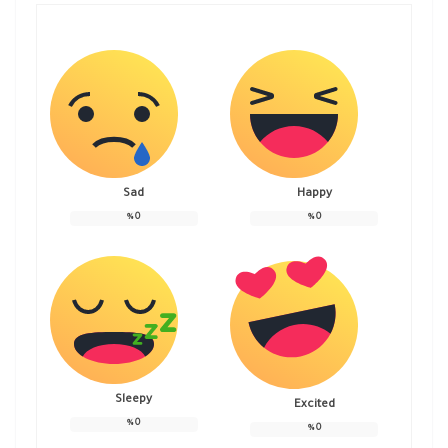
Sad
Happy
%
0
%
0
Sleepy
Excited
%
0
%
0