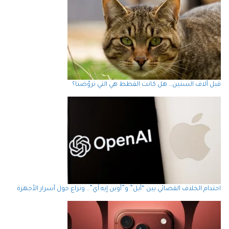
قبل آلاف السنين… هل كانت القطط هي التي تروّضنا؟
احتدام الخلاف القضائي بين “أبل” و”أوبن إيه آي”.. ونزاع حول أسرار الأجهزة