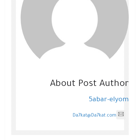
About Post Author
5abar-elyom
Da7kat@Da7kat.com