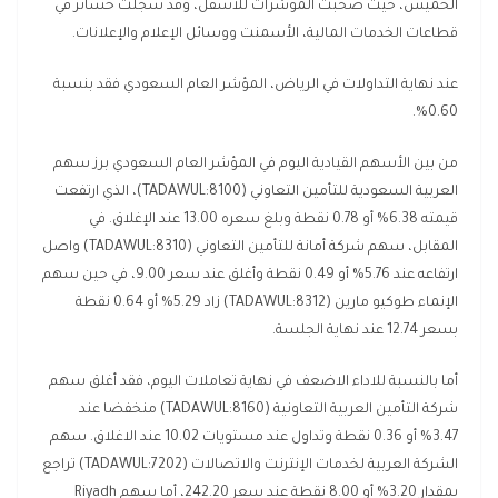
الخميس، حيث صحبت المؤشرات للأسفل، وقد سُجلت خسائر في
قطاعات الخدمات المالية، الأسمنت ووسائل الإعلام والإعلانات.
عند نهاية التداولات في الرياض، المؤشر العام السعودي فقد بنسبة
0.60%.
من بين الأسهم القيادية اليوم في المؤشر العام السعودي برز سهم
العربية السعودية للتأمين التعاوني (TADAWUL:8100)، الذي ارتفعت
قيمته 6.38% أو 0.78 نقطة وبلغ سعره 13.00 عند الإغلاق. في
المقابل، سهم شركة أمانة للتأمين التعاوني (TADAWUL:8310) واصل
ارتفاعه عند 5.76% أو 0.49 نقطة وأغلق عند سعر 9.00، في حين سهم
الإنماء طوكيو مارين (TADAWUL:8312) زاد 5.29% أو 0.64 نقطة
بسعر 12.74 عند نهاية الجلسة.
أما بالنسبة للاداء الاضعف في نهاية تعاملات اليوم، فقد أغلق سهم
شركة التأمين العربية التعاونية (TADAWUL:8160) منخفضا عند
3.47% أو 0.36 نقطة وتداول عند مستويات 10.02 عند الاغلاق. سهم
الشركة العربية لخدمات الإنترنت والاتصالات (TADAWUL:7202) تراجع
بمقدار 3.20% أو 8.00 نقطة عند سعر 242.20، أما سهم Riyadh