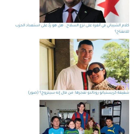
كلام الشيباني في أنقرة على نزع السلاح… هل هو ردّ على استعداد الحزب
للانفتاح؟
شقيقة كريستيانو رونالدو تفجرها: من قال إنه سيتزوج؟ (صور)