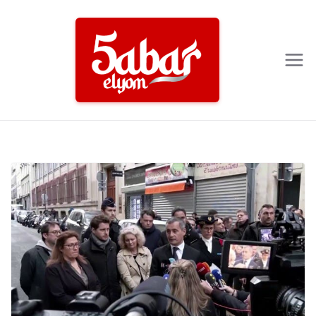
Ski
t
conten