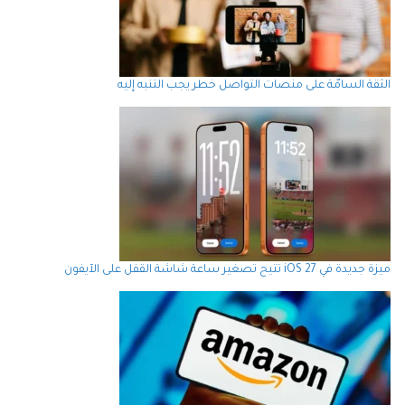
الثقة السامّة على منصات التواصل خطر يجب التنبه إليه
ميزة جديدة في iOS 27 تتيح تصغير ساعة شاشة القفل على الآيفون