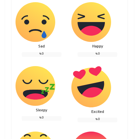
Sad
Happy
%
0
%
0
Sleepy
Excited
%
0
%
0