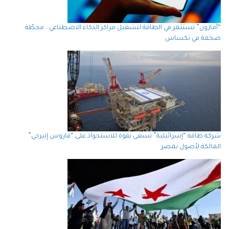
“أمازون” تستثمر في الطاقة لتشغيل مراكز الذكاء الاصطناعي… محطّة
ضخمة في تكساس
شركة طاقة “إسرائيلية” تسعى بقوة للاستحواذ على “فاروس إنيرجي”
المالكة لأصول بمصر