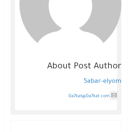
About Post Author
5abar-elyom
Da7kat@Da7kat.com