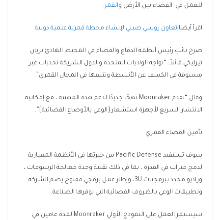
للعمل في الفضاء بين الأرض و
القمر
.
اقرأ أيضا|
تعاون روسي صيني لإنشاء محطة قمرية علمية دولية
صرح نائب رئيس أنظمة الدفاع والفضاء في المحيط الهادئ بريان
تيرليكي قائلاً: “تواجه الولايات المتحدة والدول الشريكة تحديات غير
مسبوقة في الكشف عن الأنشطة وتتبعها في المجال القمري”.
وقال “تقدم Moonraker نهجًا جديدًا لدعم هذه المهمة ، مع إمكانية
الانتشار السريع لأجهزة استشعار [الوعي بالأوضاع الفضائية]”.
تأمين الفضاء القمري
سوف تستفيد Pacific Defense من خبرتها في الأنظمة المعيارية
لدمج ميزات في القدرة ، بما في ذلك تقنية وحدة معالجة الرسومات ،
وراديو محدد ببرمجيات 3U، وإطار عمل برمجي مفتوح يضم الشركة
وتطبيقات الوعي بالظروف الفضائية التي توفرها الصناعة.
سيستمر العمل على النموذج الأولي Moonraker لمدة عامين في