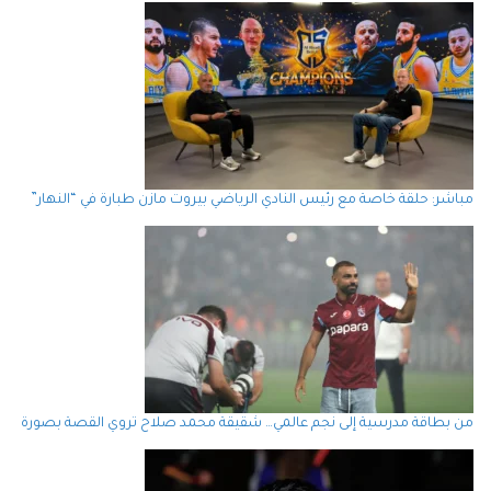
مباشر: حلقة خاصة مع رئيس النادي الرياضي بيروت مازن طبارة في “النهار”
من بطاقة مدرسية إلى نجم عالمي… شقيقة محمد صلاح تروي القصة بصورة