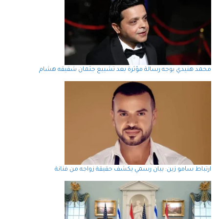
محمد هنيدي يوجه رسالة مؤثرة بعد تشييع جثمان شقيقه هشام
ارتباط سامو زين: بيان رسمي يكشف حقيقة زواجه من فنانة