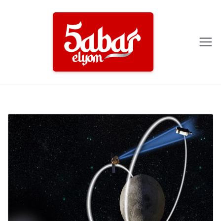
Ski
t
conten