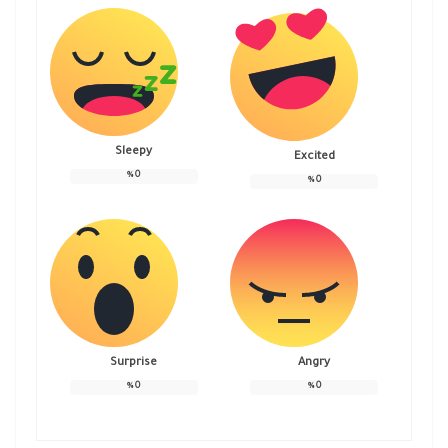
Sleepy
Excited
%
0
%
0
Surprise
Angry
%
0
%
0