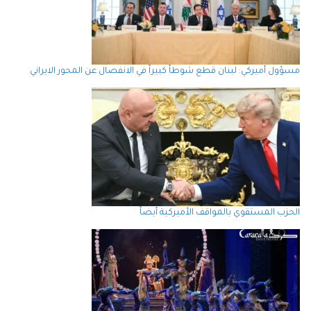
مسؤول أميركي: لبنان قطع شوطاً كبيراً في الانفصال عن المحور الايراني
الحزب المستقوي بالمواقف الأميركية أيضاً