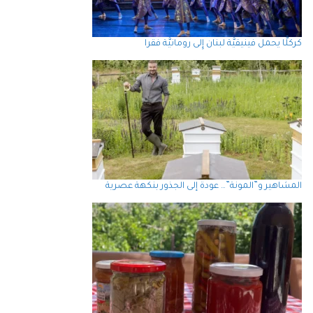
كركلَّا يحمل فينيقيَّة لبنان إِلى رومانيَّة فقرا
المشاهير و”المونة”… عودة إلى الجذور بنكهة عصرية