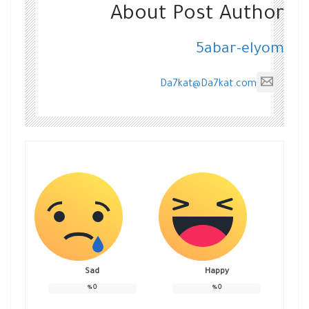
About Post Author
5abar-elyom
Da7kat@Da7kat.com
Sad
Happy
%
0
%
0