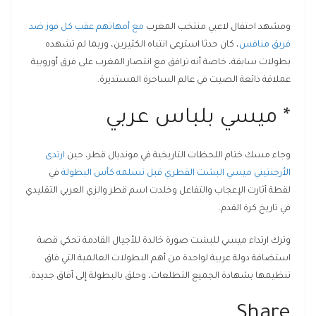
ومشهد احتفال لاعبي منتخب المغرب
مع أمهاتهم عقب كل فوز ضد
فريق منافس
، كان حدثا استرعى انتباه الكثيرين، وربما لم تشهده
بطولات سابقة، خاصة أنه ترافق مع انتصار المغرب على فرق أوروبية
عملاقة ذائعة الصيت في عالم الساحرة المستديرة.
* ميسي بلباس عربي
وجاء مسك ختام اللحظات التاريخية في مونديال قطر، حين
ارتدى
الأرجنتيني ميسي البشت القطري قبل تسلمه كأس البطولة
في
لقطة أثارت الإعجاب والتفاعل وخلدت اسم قطر والزي العربي التقليدي
في تاريخ كرة القدم.
وترك ارتداء ميسي للبشت صورة خالدة للأجيال القادمة تحكي قصة
استضافة دولة عربية لواحدة من أهم البطولات العالمية التي فاق
تنظيمها بشهادة الجميع التطلعات، وحلق بالبطولة إلى آفاق جديدة.
Share