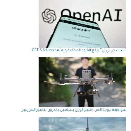
“شات جي بي تي” يرفع القيود المجانية ويعتمد GPT-5.6 Luna
لمواجهة موجة الحر… إقليم كوري يستعين بالدرون لتحذير المزارعين