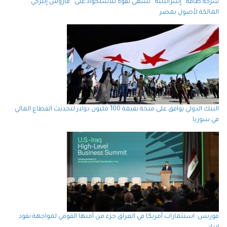
شركة طاقة “إسرائيلية” تسعى بقوة للاستحواذ على “فاروس إنيرجي”
المالكة لأصول بمصر
البنك الدولي يوافق على منحة بقيمة 100 مليون دولار لتحديث القطاع المالي
في سوريا
فوربس: استثمارات أمريكا في العراق جزء من أمنها القومي لمواجهة نفوذ