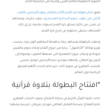
الصورة الحقيقية للعالم العربي وقدرته على مصارعة الكبار.
فمع
ختام بطولة كرة القدم الأكبر بالعالم، وفوز الأرجنتين باللقب
الأغلى على قلوب نجوم الساحرة المستديرة
، تبقت ذكريات ومشاهد
لن تمحى من ذاكرة عشاق كرة القدم لسنوات قادمة، بل إن تلك
المشاهد ستبقى محفورة في تاريخ كرة القدم.
وحفلت البطولة بمشاهد ربما شاهدها الجماهير لأول مرة، بحسب
تقرير لوكالة “الأناضول”، بداية من خروج ألمانيا وبكاء نجوم عالميين
كرونالدو ونيمار، مرورا بالمعجزة التي صنعها المغرب بوصوله إلى
الدور ربع النهائي، وانتهاء بتوشح نجم الأرجنتين ليونيل ميسي
بالبشت القطري في صورة كانت خير ختام للحدث الأهم لعشاق
الرياضة حول العالم.
*افتتاح البطولة بتلاوة قرآنية
جاءت تلاوة القرآن الكريم في مباراة الافتتاح بصوت الشاب القطري
غانم المفتاح بصحبة الممثل العالمي مورجان فريمان، لترسم مشهدا