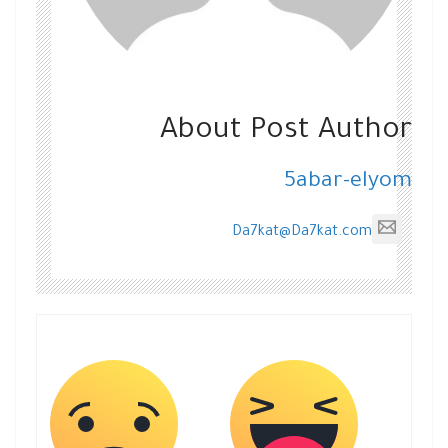
About Post Author
5abar-elyom
Da7kat@Da7kat.com