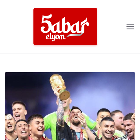
Ski
t
conten