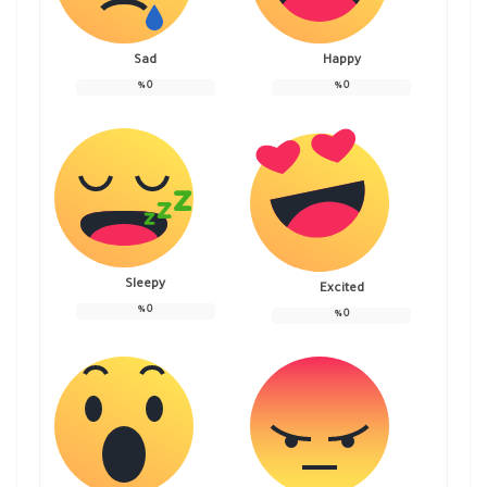
Sad
Happy
%
0
%
0
Sleepy
Excited
%
0
%
0