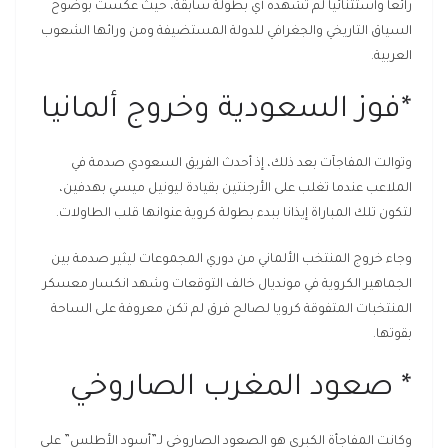
رائعا واستثنائيا لم تشهده أي بطولة سابقة، حيث عكست بوضوح
السياق التاريخي والجغرافي للدولة المستضيفة ومن ورائها الشعوب
العربية.
*فوز السعودية وخروج ألمانيا
وتوالت المفاجآت بعد ذلك، إذ أحدث الفريق السعودي صدمة في
الملاعب عندما تغلب على الأرجنتين بقيادة ليونيل ميسي بهدفين،
لتكون تلك المباراة إيذانا ببدء بطولة كروية عنوانها قلب الطاولات.
وجاء خروج المنتخب الألماني من دوري المجموعات ليثير صدمة بين
الجماهير الكروية في مونديال خالف التوقعات وشهد انكسار معسكر
المنتخبات المتفوقة كرويا لصالح فرق لم تكن معروفة على الساحة
بقوتها.
* صعود المغرب الصاروخي
وكانت المفاجأة الكبرى هو الصعود الصاروخي لـ”أسود الأطلس” على