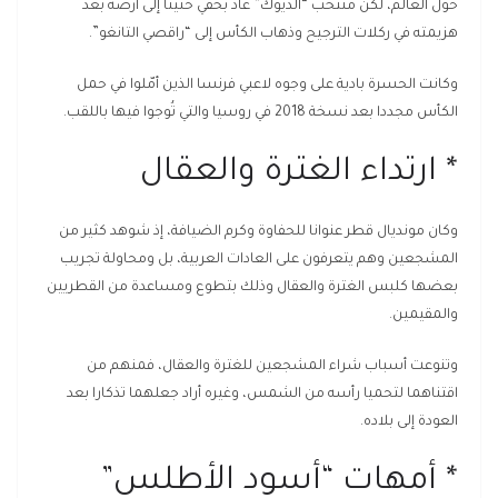
حول العالم، لكن منتخب “الديوك” عاد بخفي حنينا إلى أرضه بعد
هزيمته في ركلات الترجيح وذهاب الكأس إلى “راقصي التانغو”.
وكانت الحسرة بادية على وجوه لاعبي فرنسا الذين أمّلوا في حمل
الكأس مجددا بعد نسخة 2018 في روسيا والتي تُوجوا فيها باللقب.
* ارتداء الغترة والعقال
وكان مونديال قطر عنوانا للحفاوة وكرم الضيافة، إذ شوهد كثير من
المشجعين وهم يتعرفون على العادات العربية، بل ومحاولة تجريب
بعضها كلبس الغترة والعقال وذلك بتطوع ومساعدة من القطريين
والمقيمين.
وتنوعت أسباب شراء المشجعين للغترة والعقال، فمنهم من
اقتناهما لتحميا رأسه من الشمس، وغيره أراد جعلهما تذكارا بعد
العودة إلى بلاده.
* أمهات “أسود الأطلس”