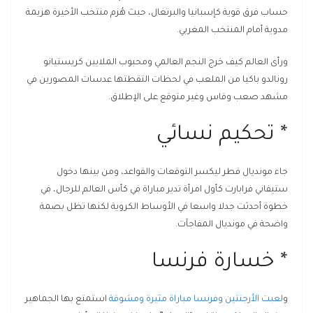
حساب فرق قوية كإسبانيا والبرتغال، حيث هُزم منتخب الأخيرة هزيمة
مدوية أمام المنتخب المغربي.
ورأى العالم كيف خرج النجم العالمي ومحبوب الملايين كريستيانو
رونالدو باكيا من الملعب في لحظات التقطتها عدسات المصورين في
مشهد صعب وقاس وغير متوقع على الإطلاق.
* تحكيم نسائي
جاء مونديال قطر ليكسر التوقعات والقواعد، ومن بينها دخول
ستيفاني فرابارت كأول امرأة تدير مباراة في كأس العالم للرجال، في
خطوة أحدثت جدلا واسعا في الأوساط الكروية لكنها تظل بصمة
واضحة في مونديال المفاجآت.
* خسارة فرنسا
و
لعبت الأرجنتين وفرنسا مباراة مثيرة ومشوقة
استمتع بها الجماهير