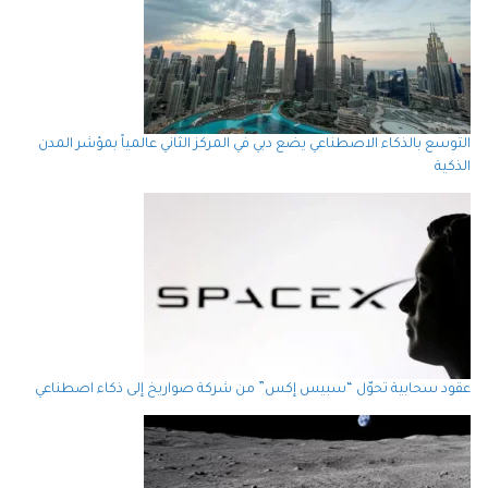
التوسع بالذكاء الاصطناعي يضع دبي في المركز الثاني عالمياً بمؤشر المدن
الذكية
عقود سحابية تحوّل “سبيس إكس” من شركة صواريخ إلى ذكاء اصطناعي