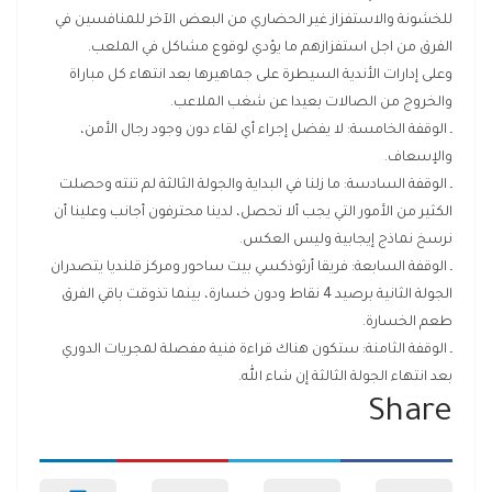
للخشونة والاستفزاز غير الحضاري من البعض الآخر للمنافسين في
الفرق من اجل استفزازهم ما يؤدي لوقوع مشاكل في الملعب.
وعلى إدارات الأندية السيطرة على جماهيرها بعد انتهاء كل مباراة
والخروج من الصالات بعيدا عن شغب الملاعب.
ـ الوقفة الخامسة: لا يفضل إجراء أي لقاء دون وجود رجال الأمن،
والإسعاف.
ـ الوقفة السادسة: ما زلنا في البداية والجولة الثالثة لم تنته وحصلت
الكثير من الأمور التي يجب ألا تحصل، لدينا محترفون أجانب وعلينا أن
نرسخ نماذج إيجابية وليس العكس.
ـ الوقفة السابعة: فريقا أرثوذكسي بيت ساحور ومركز قلنديا يتصدران
الجولة الثانية برصيد 4 نقاط ودون خسارة، بينما تذوقت باقي الفرق
طعم الخسارة.
ـ الوقفة الثامنة: ستكون هناك قراءة فنية مفصلة لمجريات الدوري
بعد انتهاء الجولة الثالثة إن شاء الله.
Share