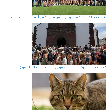
بث مباشر لمباراة المغرب وجنوب أفريقيا في كأس أمم أفريقيا للسيدات
“هذا ليس رونالدو”… الآلاف يقتحمون زفاف فابيو وفاطمة! (صور)