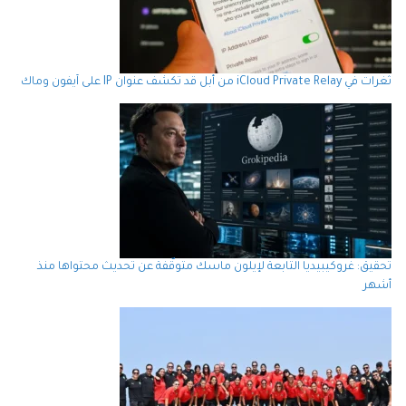
ثغرات في iCloud Private Relay من أبل قد تكشف عنوان IP على آيفون وماك
تحقيق: غروكيبيديا التابعة لإيلون ماسك متوقّفة عن تحديث محتواها منذ
أشهر