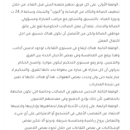
ـ الوقفة الأولى: على كل فريق تجهيز ملعبه البيتي قبل اللقاء، من خلال
تنظيف الصالة والتأكد من الإضاءة و”البورد” والشبك وساعة الـ 24 ث
ودورة المياه، بالتنسيق والتشاور مع مراقب المباراة ومسؤولي
الصالة والاتحاد، علما أن عمل الصالات الحكومية تقع على عاتق
موظفي الصالة ولكن من الأفضل أن يكون هناك تنسيق من اجل
اكتمال العمل.
ـ الوقفة الثانية: هناك ارتفاع في مستوى اللقاءات لوجود لاعبين أجانب،
وهذا يرفع من المنافسة وفي بعض الأحيان الحدة بين الفرق
واللاعبين، وتم رفع مستوى التحكيم ليكون موازيا، واصبح الحكام
يدركون أن كل مباراة هي عبارة عن بطولة بحد ذاتها للفرق، والتحكيم لا
غبار عليه حتى وان وجدت بعض الهفوات، هنا أو هناك، لكنها لا تغير
من نتيجة المباريات.
ـ الوقفة الثالثة: التدخين محظور في الصالات وخاصة التي تكون مكتظة
بالجماهير، لأن ذلك يؤذي الجميع وفي مقدمتهم اللاعبون.
ـ الوقفة الرابعة: على إدارات الأندية الإيعاز لجماهيرها وإدارييها ولاعبيها
الابتعاد عن التعصب الأعمى في التشجيع أو الاعتراض على أي شيء،
والتعامل بروح رياضية ومنافسة شريفة، ونرجو ألا تتكرر بعض
الإشكاليات في بعض اللقاءات من خلال لجوء بعض اللاعبين