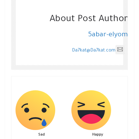
About Post Author
5abar-elyom
Da7kat@Da7kat.com
Sad
Happy