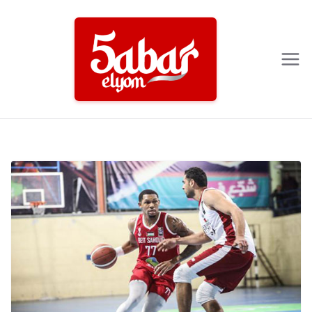
Ski
t
conten