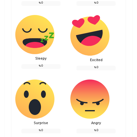
%
0
%
0
Sleepy
Excited
%
0
%
0
Surprise
Angry
%
0
%
0