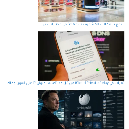
الدفع بالعملات المشفرة بات ممكناً في مطارات دبي
ثغرات في iCloud Private Relay من أبل قد تكشف عنوان IP على آيفون وماك