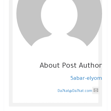
About Post Author
5abar-elyom
Da7kat@Da7kat.com