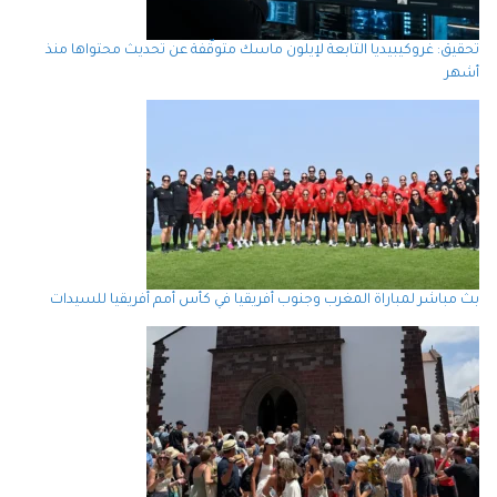
تحقيق: غروكيبيديا التابعة لإيلون ماسك متوقّفة عن تحديث محتواها منذ
أشهر
بث مباشر لمباراة المغرب وجنوب أفريقيا في كأس أمم أفريقيا للسيدات