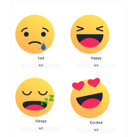
Sad
Happy
%
0
%
0
Sleepy
Excited
%
0
%
0