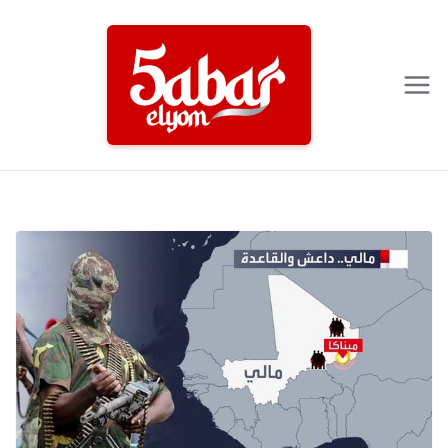
Ski
t
conten