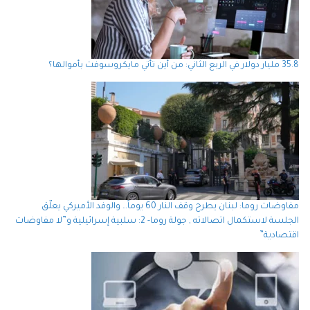
35.8 مليار دولار في الربع الثاني: من أين تأتي مايكروسوفت بأموالها؟
مفاوضات روما: لبنان يطرح وقف النار 60 يوماً… والوفد الأميركي يعلّق
الجلسة لاستكمال اتصالاته , جولة روما- 2: سلبية إسرائيلية و”لا مفاوضات
اقتصادية”