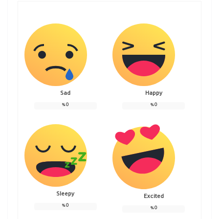
Sad
Happy
%
0
%
0
Sleepy
Excited
%
0
%
0