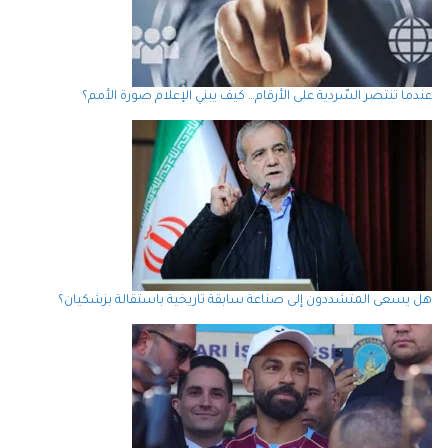
عندما تنتصر السّردية على الأرقام… كيف يبني الإعلام صورة الأمم؟
هل يسعى المتشددون إلى صناعة سابقة تاريخية باستقالة بزشكيان؟