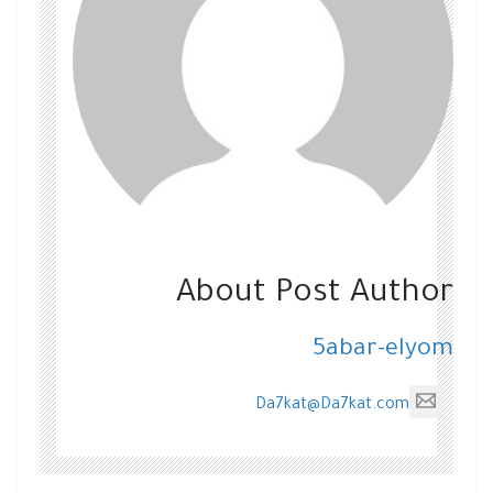
About Post Author
5abar-elyom
Da7kat@Da7kat.com