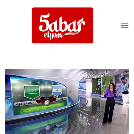
Ski
t
conten