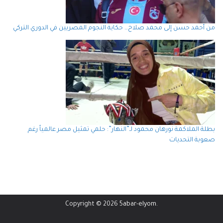
من أحمد حسن إلى محمد صلاح… حكاية النجوم المصريين في الدوري التركي
بطلة الملاكمة نورهان محمود لـ”النهار”: حلمي تمثيل مصر عالمياً رغم
صعوبة التحديات
Copyright © 2026
5abar-elyom
.