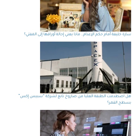
سارة خليفة أمام حكم الإعدام… ماذا يعني إحالة أوراقها إلى المفتي؟
هل اصطدمت الطبقة العليا من صاروخ تابع لشركة “سبيس إكس”
بسطح القمر؟