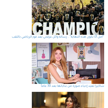
“آمل ألّا تكون هذه النهاية”… رسالة وائل عرقجي بعد فوز الرياضي باللقب
شاكيرا تعيد إحياء صورة من بداياتها بعد 30 عاماً