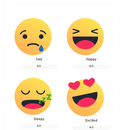
Sad
Happy
%
0
%
0
Sleepy
Excited
%
0
%
0