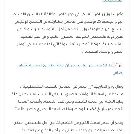
الفلسطينية
.
وأعرب الوزير رياض المالكي في حوار خاص لوكالة أنباء الشرق الأوسط،
اليوم الجمعة 25 نوفمبر، على هامش مشاركته في المنتدى الإقليمي
السابع لوزراء خارجية دول الاتحاد من أجل المتوسط ببرشلونة، عن
تقدير دولة فلسطين للموقف المصري الشجاع في دعم القضية
الفلسطينية، مؤكدا: “مصر دائما الدولة التي نعتمد عليها في توفير
الدعم والإسناد لقضيتنا”.
اقرأ أيضًا:
المغرب تقرر تمديد سريان حالة الطوارئ الصحية لشهر
إضافي
وقال وزير الخارجية “إن مصر هي الضامن للقضية الفلسطينية”،
مشددا على أهمية الموقف المصري التاريخي المساند لفلسطين منذ
بداية النكبة التي حدثت لشعبنا وحتى هذه اللحظة، وأضاف “عندما
نتحدث عن تاريخ قضيتنا وحاضرها نجد البعد المصري حاضرا دائما”.
وتابع أن مصر قدمت الكثير من التضحيات من أجل فلسطين، مذكرا
باختلاط الدم المصري والفلسطيني من أجل الدفاع عن القضية