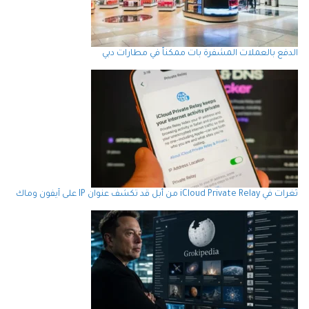
الدفع بالعملات المشفرة بات ممكناً في مطارات دبي
ثغرات في iCloud Private Relay من أبل قد تكشف عنوان IP على آيفون وماك