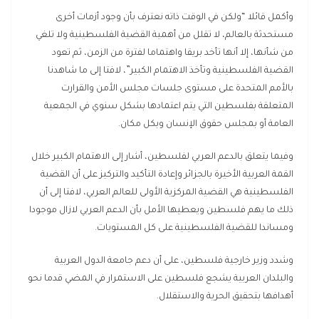
وأكمل قائلا “ولكن في الوقت ذاته نعترف بأن وجود أزمات أخرى
مستحدثة بالعالم، لا تقلل من أهمية القضية الفلسطينية ولا تلغي
من شأنها، إلا أنها تأخد بريقا واهتماما لفترة من الزمن، ثم تعود
القضية الفلسطينية وتأخذ الاهتمام الكبير”، لافتا إلى ما شاهدنا
بالأمم المتحدة على مستوى جلسات مجلس الأمن والقرارت
المتعلقة بفلسطين التي يتم اعتمادها بشكل سنوي في الجمعية
العامة أو بمجلس حقوق الإنسان وبكل مكان.
وفيما يتعلق بالدعم العربي لفلسطين، أشار إلى الاهتمام الكبير خلال
القمة العربية الأخيرة بالجزائر وإعادة التأكيد والتركيز على أن القضية
الفلسطينية هي القضية المركزية الأولى للعالم العربي، لافتا إلى أن
ذلك ما يهم فلسطين ويعطيها الأمل بأن الدعم العربي لازال موجودا
ومساندا للقضية الفلسطينية على كل المستويات.
وشدد وزير خارجية فلسطين، على أن دعم جامعة الدول العربية
والبلدان العربية يشجع فلسطين على الاستمرار في المضي قدما نحو
أهدافها بتحقيق الحرية والاستقلال.