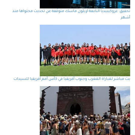
تحقيق: غروكيبيديا التابعة لإيلون ماسك متوقّفة عن تحديث محتواها منذ
أشهر
بث مباشر لمباراة المغرب وجنوب أفريقيا في كأس أمم أفريقيا للسيدات