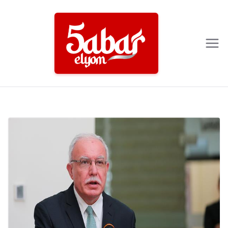
Ski
t
conten