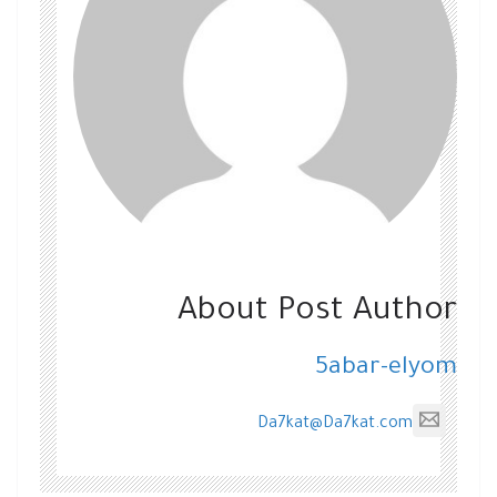
About Post Author
5abar-elyom
Da7kat@Da7kat.com