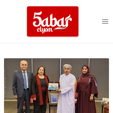
Ski
t
conten