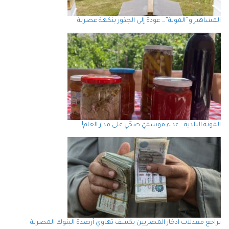
المشاهير و”المونة”… عودة إلى الجذور بنكهة عصرية
المونة البلدية… غذاء موسميّ صحّي على مدار العام!
تراجع معدلات ادخار المصريين يكشف تهاوي أرصدة البنوك المصرية