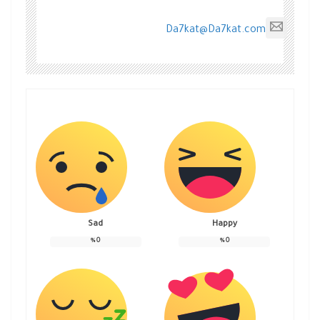
Da7kat@Da7kat.com
Sad
Happy
%
0
%
0