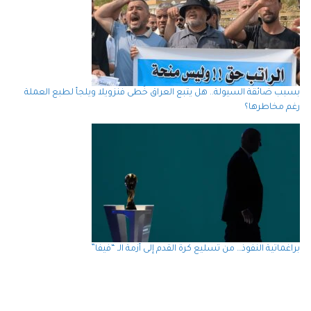
بسبب ضائقة السيولة.. هل يتبع العراق خُطى فنزويلا ويلجأ لطبع العملة
رغم مخاطرها؟
براغماتية النفوذ… من تسليع كرة القدم إلى أزمة الـ “فيفا”