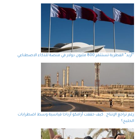
“أريد” القطرية تستثمر 800 مليون دولار في منصة للذكاء الاصطناعي
رغم تراجع الإنتاج.. كيف حققت أرامكو أرباحا قياسية وسط اضطرابات
الخليج؟