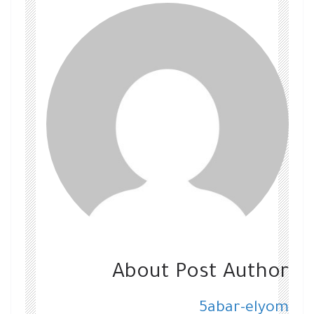
About Post Author
5abar-elyom