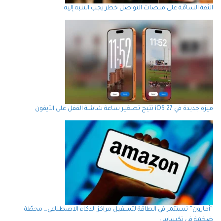
الثقة السامّة على منصات التواصل خطر يجب التنبه إليه
ميزة جديدة في iOS 27 تتيح تصغير ساعة شاشة القفل على الآيفون
“أمازون” تستثمر في الطاقة لتشغيل مراكز الذكاء الاصطناعي… محطّة
ضخمة في تكساس