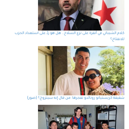
كلام الشيباني في أنقرة على نزع السلاح… هل هو ردّ على استعداد الحزب
للانفتاح؟
شقيقة كريستيانو رونالدو تفجرها: من قال إنه سيتزوج؟ (صور)