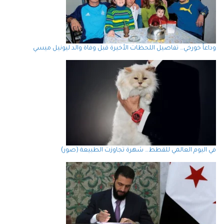
وداعاً خورخي… تفاصيل اللحظات الأخيرة قبل وفاة والد ليونيل ميسي
في اليوم العالمي للقطط… شهرة تجاوزت الطبيعة (صور)