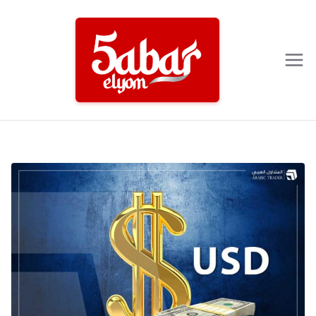
Ski
t
conten