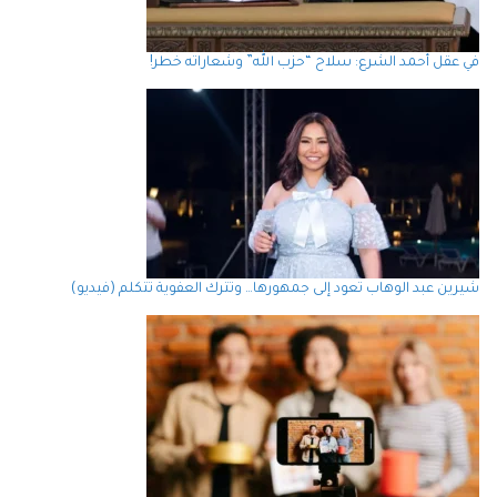
في عقل أحمد الشرع: سلاح “حزب الله” وشعاراته خطر!
شيرين عبد الوهاب تعود إلى جمهورها… وتترك العفوية تتكلم (فيديو)