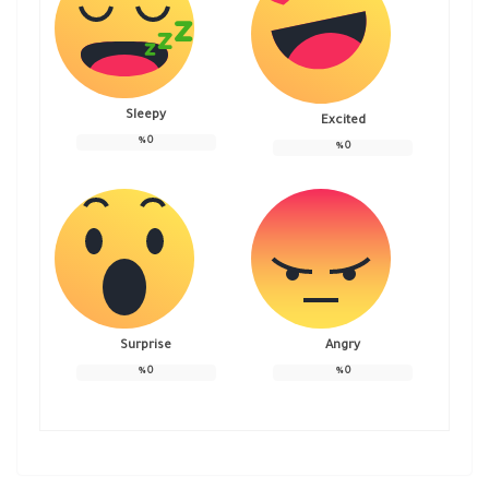
Sleepy
Excited
%
0
%
0
Surprise
Angry
%
0
%
0