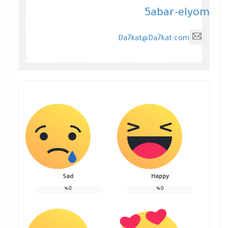
5abar-elyom
Da7kat@Da7kat.com
Sad
Happy
%
0
%
0