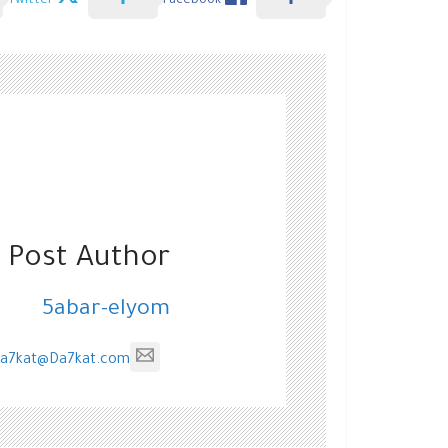
Twitter
Facebook
 Post Author
5abar-elyom
a7kat@Da7kat.com