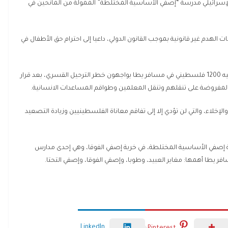
ش الإسرائيلي مدرسة “إصفي الأساسية المختلطة” الممولة من المانحين في
ات الهدم غير قانونية بموجب القانون الدولي، داعيا إلى احترام حق الأطفال في
وقال إن هذا التطور غير المقبول يأتي في الوقت الذي ما يزال فيه 1200 فلسطيني في مسافر يطا يواجهون خطر الترحيل القسري، بعد قرار
د المفروضة على تنقلهم وتنقل المعلمين وطواقم المساعدات الانسانية.
الإخلاء، والتي لن تؤدي إلا إلى تفاقم معاناة الفلسطينيين وزيادة التصعيد
ة إصفي الأساسية المختلطة، في خربة إصفي الفوقا، وهي إحدى مدارس
يطا أهمها: مغاير العبيد، وطوبا، وإصفي الفوقا، وإصفي التحتا.
LinkedIn