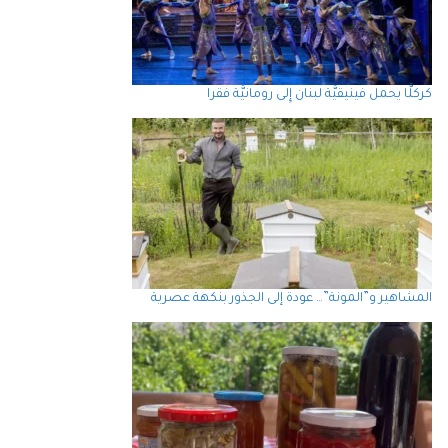
كركلَّا يحمل فينيقيَّة لبنان إِلى رومانيَّة فقرا
المشاهير و”المونة”… عودة إلى الجذور بنكهة عصرية