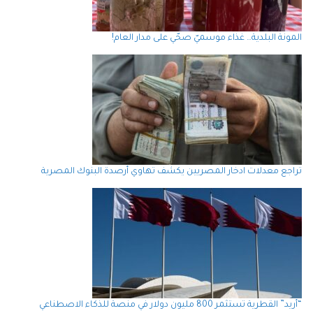
المونة البلدية… غذاء موسميّ صحّي على مدار العام!
تراجع معدلات ادخار المصريين يكشف تهاوي أرصدة البنوك المصرية
“أريد” القطرية تستثمر 800 مليون دولار في منصة للذكاء الاصطناعي