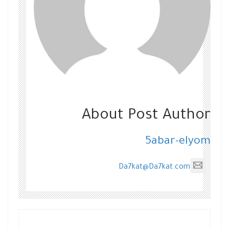
About Post Author
5abar-elyom
Da7kat@Da7kat.com