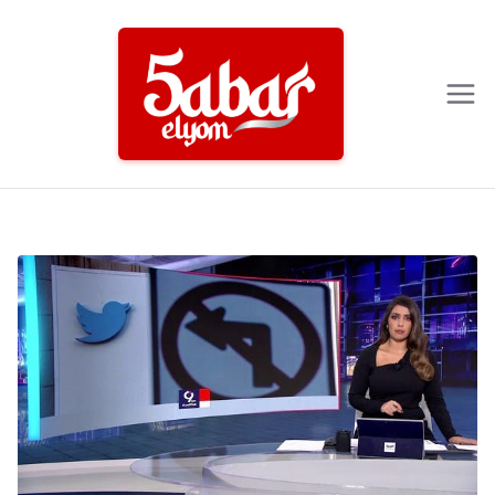
Ski
t
conten