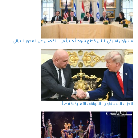
مسؤول أميركي: لبنان قطع شوطاً كبيراً في الانفصال عن المحور الايراني
الحزب المستقوي بالمواقف الأميركية أيضاً