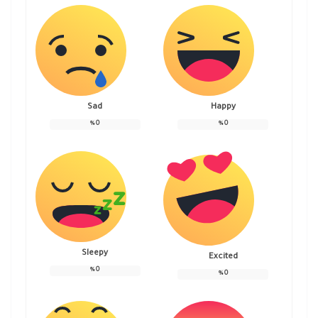
Sad
Happy
%
0
%
0
Sleepy
Excited
%
0
%
0