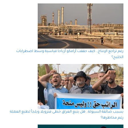
رغم تراجع الإنتاج.. كيف حققت أرامكو أرباحا قياسية وسط اضطرابات
الخليج؟
بسبب ضائقة السيولة.. هل يتبع العراق خُطى فنزويلا ويلجأ لطبع العملة
رغم مخاطرها؟