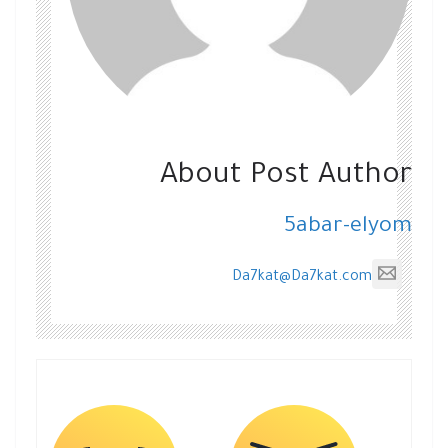
About Post Author
5abar-elyom
Da7kat@Da7kat.com