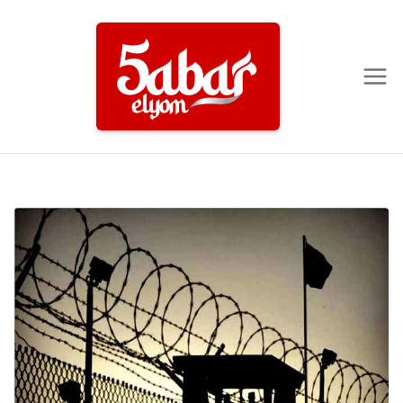
Ski
t
conten