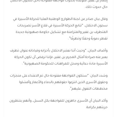
إيتمار بن غفير، متوعدةً بحدوث مواجهة مفتوحة داخل سجون الاحتلال
حال حدوث ذلك.
وقال بيان صادر عن لجنة الطوارئ الوطنية العليا للحركة الأسيرة في
سجون الاحتلال، “تتابع الحركة الأسيرة في قلاع الأسر تصريحات
المتطرف بن غفير والمتزامنة مع تشكيل حكومة صهيونية جديدة
تقطر دمويةً وحقدًا وتطرفًا”.
وأضاف البيان، “وحيث أننا نعتبر الاحتلال بأحزابه وقياداته عنوان تطرف
يعبر عنه صراحة أمثال المجرم بن غفير، فإننا نرفض أن تكون الحركة
الأسيرة مادة دعائية ومحل للمراهنات للحكومة الصهيونية”.
وشدد البيان: “ستكون المواجهة مفتوحة حال تم الاعتداء على منجزات
وحقوق الأسرى الذين انتزعوا حقوقهم بالدماء والأعمار وأفشلوا
مخططات التغول عليهم”.
وأكد البيان أن الأسرى جاهزون للمواجهة بكل السبل، وأنهم ينتظرون
حريتهم بكرامة.