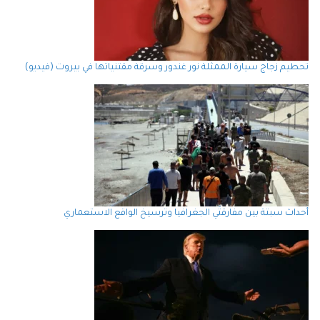
تحطيم زجاج سيارة الممثلة نور غندور وسرقة مقتنياتها في بيروت (فيديو)
أحداث سبتة بين مفارقتَي الجغرافيا وترسيخ الواقع الاستعماري