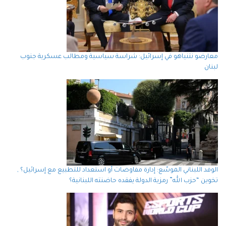
معارضو نتنياهو في إسرائيل: شراسة سياسية ومطالب عسكرية جنوب
لبنان
الوفد اللبناني الموسّع: إدارة مفاوضات أو استعداد للتطبيع مع إسرائيل؟ ,
تخوين “حزب الله” رمزية الدولة يفقده حاضنته اللبنانية؟