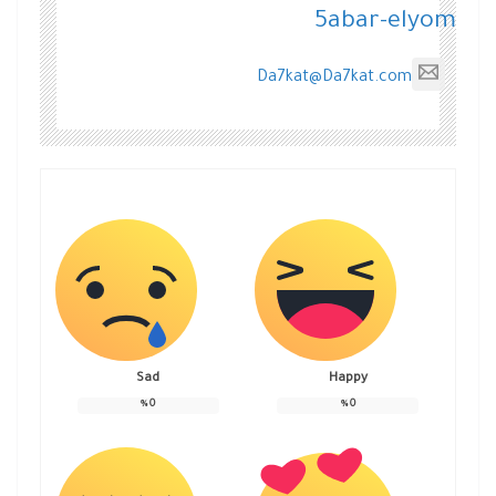
5abar-elyom
Da7kat@Da7kat.com
Sad
Happy
%
0
%
0