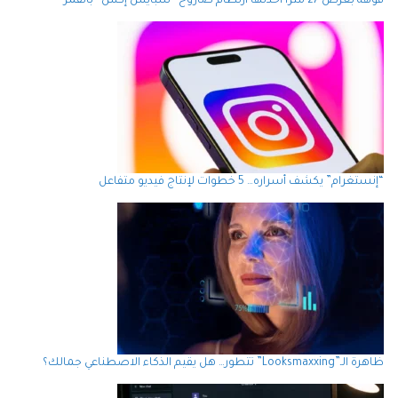
فوهة بعرض 27 متراً أحدثها ارتطام صاروخ “سبايس إكس” بالقمر
“إنستغرام” يكشف أسراره… 5 خطوات لإنتاج فيديو متفاعل
ظاهرة الـ”Looksmaxxing” تتطور… هل يقيم الذكاء الاصطناعي جمالك؟