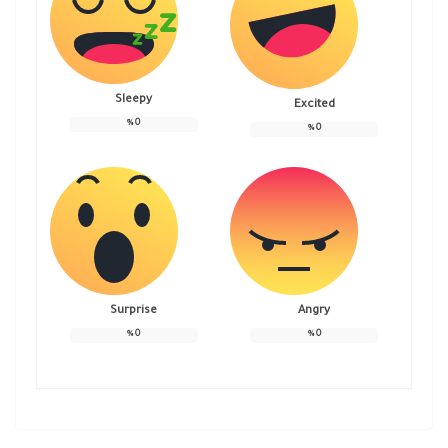
Sleepy
Excited
%
0
%
0
Surprise
Angry
%
0
%
0