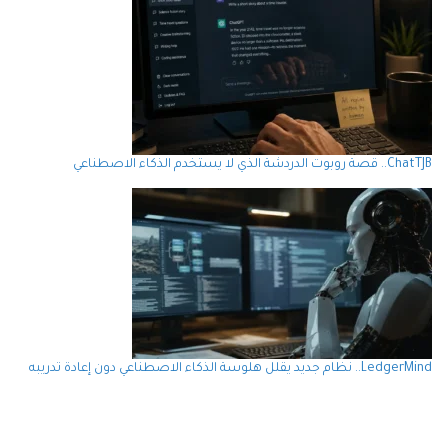
ChatTJB.. قصة روبوت الدردشة الذي لا يستخدم الذكاء الاصطناعي
LedgerMind.. نظام جديد يقلل هلوسة الذكاء الاصطناعي دون إعادة تدريبه