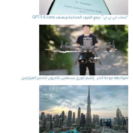
“شات جي بي تي” يرفع القيود المجانية ويعتمد GPT-5.6 Luna
لمواجهة موجة الحر… إقليم كوري يستعين بالدرون لتحذير المزارعين