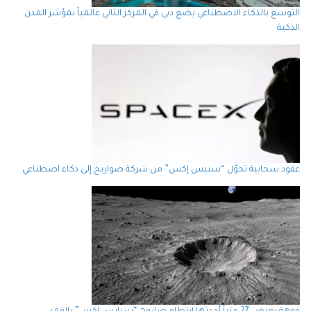
التوسع بالذكاء الاصطناعي يضع دبي في المركز الثاني عالمياً بمؤشر المدن
الذكية
عقود سحابية تحوّل “سبيس إكس” من شركة صواريخ إلى ذكاء اصطناعي