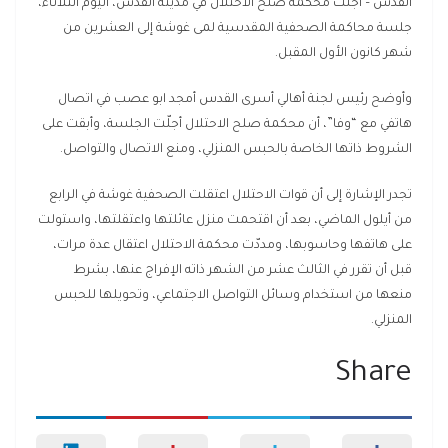
القدس – أجلّت محكمة صلح الاحتلال في مدينة القدس، اليوم الثلاثاء،
جلسة محاكمة الصحفية المقدسية لمى غوشة إلى العشرين من
شهر كانون الأول المقبل.
وأوضح رئيس لجنة أهالي أسرى القدس أمجد ابو عصب في اتصال
هاتفي مع “وفا”، أن محكمة صلح الاحتلال أجلّت الجلسة، وأبقت على
الشروط ذاتها الخاصة بالحبس المنزلي، ومنع الاتصال والتواصل.
تجدر الإشارة إلى أن قوات الاحتلال اعتقلت الصحفية غوشة في الرابع
من أيلول الماضي، بعد أن اقتحمت منزل عائلتها واعتقلتها، واستولت
على هاتفها وحاسوبها، ومددّت محكمة الاحتلال اعتقال عدة مرات،
قبل أن تقرر في الثالث عشر من الشهر ذاته الإفراج عنها، بشرط
منعها من استخدام وسائل التواصل الاجتماعي، وتحويلها للحبس
المنزلي.
Share