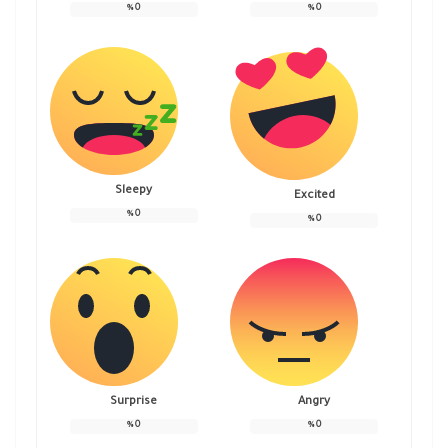
%
0
%
0
Sleepy
Excited
%
0
%
0
Surprise
Angry
%
0
%
0