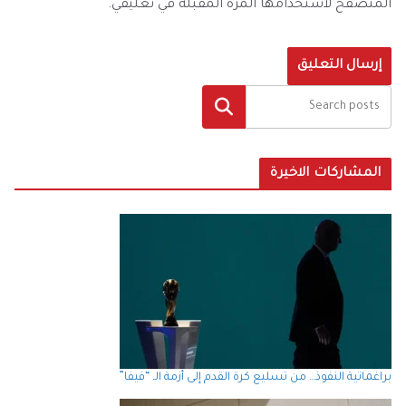
المتصفح لاستخدامها المرة المقبلة في تعليقي.
البحث
المشاركات الاخيرة
براغماتية النفوذ… من تسليع كرة القدم إلى أزمة الـ “فيفا”