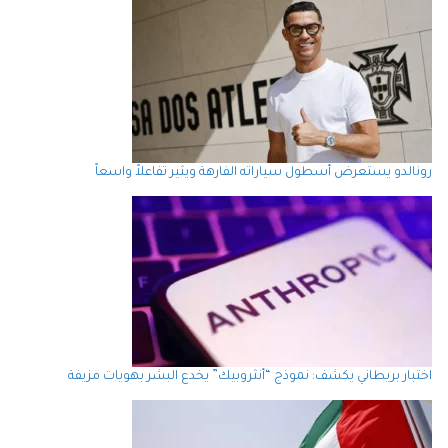
رونالدو يستعرض أسطول سياراته الفارهة ويثير تفاعلاً واسعاً
اختبار بريطاني يكشف: نموذج “أنثروبيك” يخدع البشر بهويات مزيفة