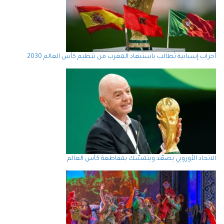
أحزاب إسبانية تُطالب باستبعاد المغرب من تنظيم كأس العالم 2030
الاتحاد الأوروبي يصعّد ويتمسّك بمقاطعة كأس العالم