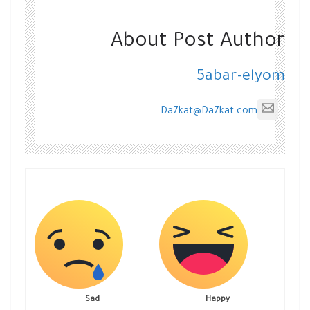
About Post Author
5abar-elyom
Da7kat@Da7kat.com
Sad
Happy