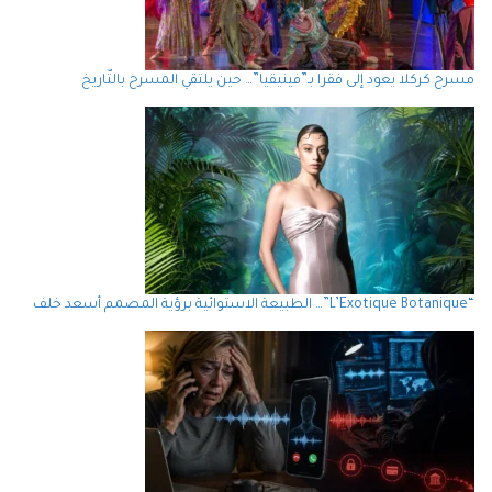
مسرح كركلا يعود إلى فقرا بـ”فينيقيا”… حين يلتقي المسرح بالتّاريخ
“L’Exotique Botanique”… الطبيعة الاستوائية برؤية المصمم أسعد خلف