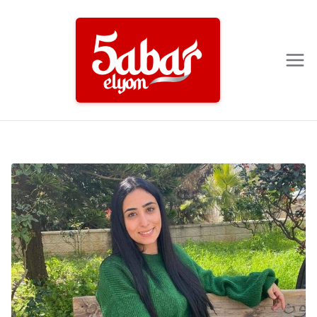
Ski
t
conten