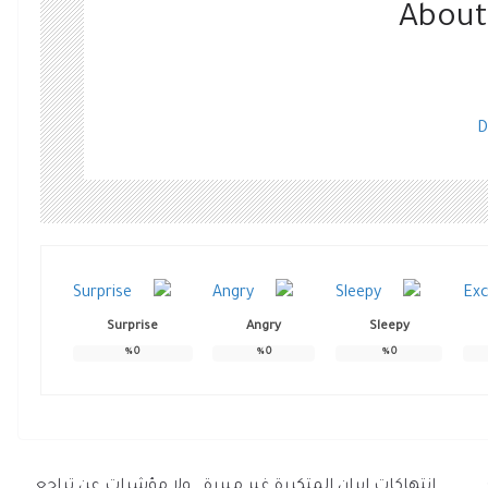
About
D
Surprise
Angry
Sleepy
%
0
%
0
%
0
انتهاكات إيران المتكررة غير مبررة.. ولا مؤشرات عن تراجع