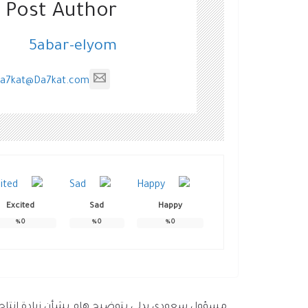
 Post Author
5abar-elyom
a7kat@Da7kat.com
Excited
Sad
Happy
%
0
%
0
%
0
مسؤول سعودي يدلي بتوضيح هام بشأن زيادة إنتاج