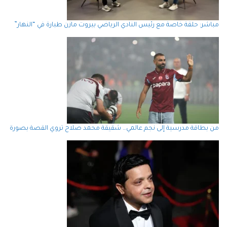
مباشر: حلقة خاصة مع رئيس النادي الرياضي بيروت مازن طبارة في “النهار”
من بطاقة مدرسية إلى نجم عالمي… شقيقة محمد صلاح تروي القصة بصورة