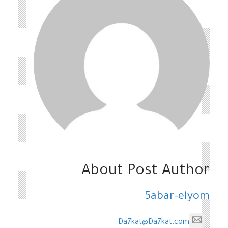
About Post Author
5abar-elyom
Da7kat@Da7kat.com