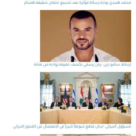
محمد هنيدي يوجه رسالة مؤثرة بعد تشييع جثمان شقيقه هشام
ارتباط سامو زين: بيان رسمي يكشف حقيقة زواجه من فنانة
مسؤول أميركي: لبنان قطع شوطاً كبيراً في الانفصال عن المحور الايراني