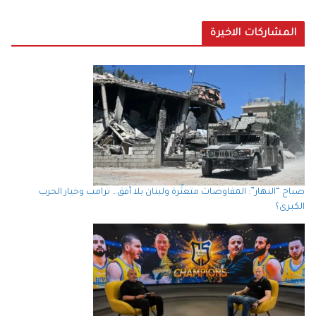
المشاركات الاخيرة
صباح “النهار”: المفاوضات متعثّرة ولبنان بلا أفق… ترامب وخيار الحرب
الكبرى؟