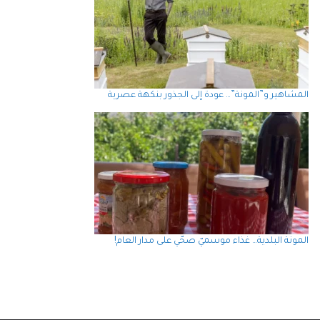
المشاهير و”المونة”… عودة إلى الجذور بنكهة عصرية
المونة البلدية… غذاء موسميّ صحّي على مدار العام!