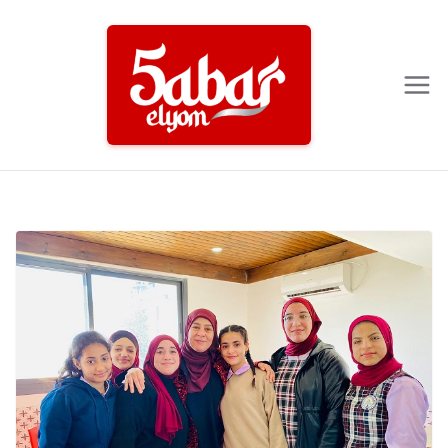
Ski
t
conten