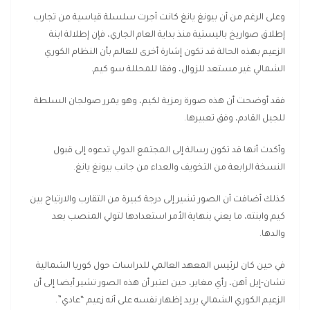
وعلى الرغم من أن بيونغ يانغ كانت أجرت سلسلة قياسية من تجارب
إطلاق صواريخ باليستية منذ بداية العام الجاري، فإن إطلالة ابنة
الزعيم بهذه الحالة قد تكون إشارة أخرى للعالم بأن النظام الكوري
الشمالي غير مستعد للزوال، وفقا للمحللة سو كيم.
فقد أوضحت أن هذه صورة رمزية لكيم، وهو يمرر صولجان السلطة
للجيل القادم، وفق تعبيرها.
وأكدت أنها قد تكون رسالة إلى المجتمع الدولي تدعوه إلى قبول
النسخة الرابعة من التخويف والعداء من جانب بيونغ يانغ.
كذلك أضافت أن الصور تشير إلى درجة كبيرة من التقارب والارتياح بين
كيم وابنته، ما يعني بنهاية الأمر استعدادها لتولي المنصب بعد
والدها.
في حين كان لرئيس المعهد العالمي للدراسات حول كوريا الشمالية
تشان-إيل آهن، رأي مغاير، حين اعتبر أن هذه الصور تشير أيضا إلى أن
الزعيم الكوري الشمالي يريد إظهار نفسه على أنه زعيم “عادي”.