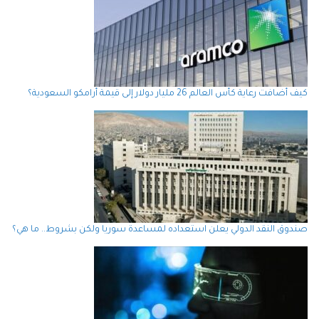
كيف أضافت رعاية كأس العالم 26 مليار دولار إلى قيمة أرامكو السعودية؟
صندوق النقد الدولي يعلن استعداده لمساعدة سوريا ولكن بشروط.. ما هي؟