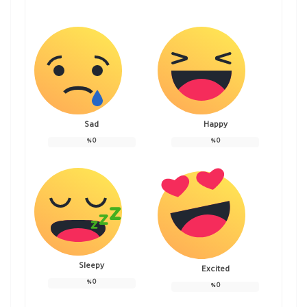
Sad
Happy
%
0
%
0
Sleepy
Excited
%
0
%
0