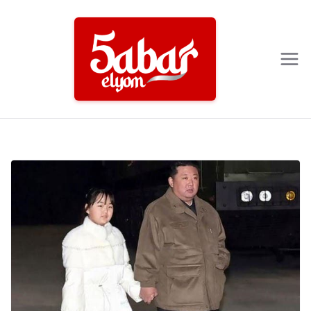
Ski
t
conten