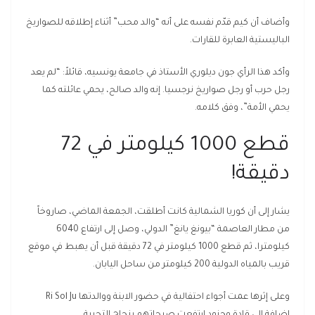
وأضاف أن كيم قدّم نفسه على أنه “والد محب” أثناء إطلاقه للصواريخ
الباليستية العابرة للقارات.
وأكد هذا الرأي جون ديلوري الأستاذ في جامعة يونسيه، قائلاً: “لم يعد
رجل حرب أو رجل صواريخ نرجسيا. إنه والد صالح، يحمي عائلته كما
يحمي الأمة”، وفق كلامه.
قطع 1000 كيلومتر في 72
دقيقة!
يشار إلى أن كوريا الشمالية كانت أطلقت، الجمعة الماضي، صاروخاً
من مطار العاصمة “بيونغ يانغ” الدولي، وصل إلى ارتفاع 6040
كيلومترا، ثم قطع 1000 كيلومتر في 72 دقيقة قبل أن يهبط في موقع
قريب بالمياه الدولية 200 كيلومتر من ساحل اليابان.
وعلى إثرها عمت أجواء احتفالية في حضور الابنة ووالدتها Ri Sol Ju