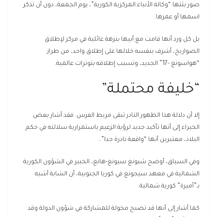
صور بثتها “وكالة الأنباء المركزية الكورية”، يوم الجمعة، دون أن تذكر
اسمها أو عمرها.
بل كل ورد أنها قامت مع أبيها بنزهة عائلية في مركز لإطلاق
الصواريخ، أشرف بنفسه خلالها على إطلاق واحد، من طراز
“هواسونغ -17” الجديد، وتسبب إطلاقه بتوترات عالمية.
“خليفة محتملة”
إلا أن دلالة هذا الظهور النادر تبقى مربط الفرس. فقد أشار بعض
الخبراء إلى أنها تأكيد جديد لرؤية الزعيم باستمرارية سلالته في حكم
البلاد، معتبرين أنها “واقعة نادرة جدا”..
وفي السياق، أوضح شيونغ سيونغ-هانغ، الخبير في الشؤون الكورية
الشمالية في معهد سيجونغ في كوريا الجنوبية، أن الشابة أشبه
بـ”أميرة” كورية شمالية.
كما أشار إلى أنها قد تصبح مخولة للمشاركة في شؤون الدولة وقد