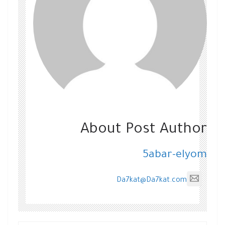
About Post Author
5abar-elyom
Da7kat@Da7kat.com