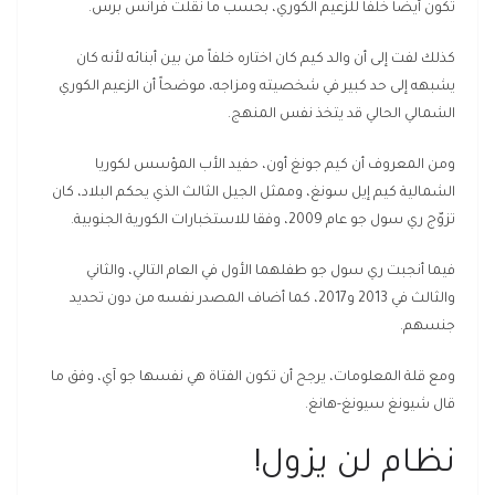
تكون أيضاً خلفاً للزعيم الكوري، بحسب ما نقلت فرانس برس.
كذلك لفت إلى أن والد كيم كان اختاره خلفاً من بين أبنائه لأنه كان
يشبهه إلى حد كبير في شخصيته ومزاجه، موضحاً أن الزعيم الكوري
الشمالي الحالي قد يتخذ نفس المنهج.
ومن المعروف أن كيم جونغ أون، حفيد الأب المؤسس لكوريا
الشمالية كيم إيل سونغ، وممثل الجيل الثالث الذي يحكم البلاد، كان
تزوّج ري سول جو عام 2009، وفقا للاستخبارات الكورية الجنوبية.
فيما أنجبت ري سول جو طفلهما الأول في العام التالي، والثاني
والثالث في 2013 و2017، كما أضاف المصدر نفسه من دون تحديد
جنسهم.
ومع قلة المعلومات، يرجح أن تكون الفتاة هي نفسها جو آي، وفق ما
قال شيونغ سيونغ-هانغ.
نظام لن يزول!