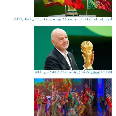
أحزاب إسبانية تُطالب باستبعاد المغرب من تنظيم كأس العالم 2030
الاتحاد الأوروبي يصعّد ويتمسّك بمقاطعة كأس العالم