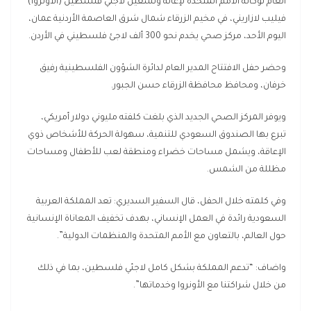
العام لوكالة الأمم المتحدة لإغاثة وتشغيل لاجئي فلسطين (الأونروا)
فيليب لازاريني، في مخيم الزرقاء شمال شرق العاصمة الأردنية عمان،
اليوم الأحد، مركز صحي يخدم نحو 300 ألف لاجئ فلسطيني في الأردن.
وحضر حفل الافتتاح المدير العام لدائرة الشؤون الفلسطينية رفيق
خرفان، ومحافظ محافظة الزرقاء حسن الجبور.
ويوفر المركز الصحي الجديد الذي بلغت كلفته مليوني دولار أمريكي،
تبرع بها الصندوق السعودي للتنمية، سهولة الحركة للأشخاص ذوي
الإعاقة، ويشمل مساحات خضراء ومنطقة لعب للأطفال ومساحات
مظللة من الشمس.
وفي كلمته خلال الحفل، قال السفير السديري: تعد المملكة العربية
السعودية رائدة في العمل الإنساني، بهدف تخفيف المعاناة الإنسانية
حول العالم، بالتعاون مع الأمم المتحدة والمنظمات الدولية”.
واضاف: “تدعم المملكة بشكل كامل لاجئي فلسطين، بما في ذلك
من خلال شراكتنا مع الأونروا وخدماتها”.