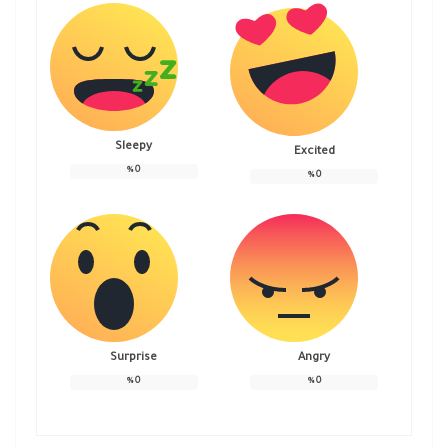
Sleepy
Excited
%
0
%
0
Surprise
Angry
%
0
%
0