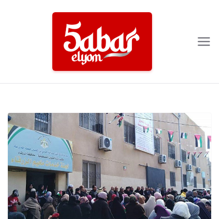
Ski
t
conten