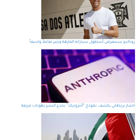
رونالدو يستعرض أسطول سياراته الفارهة ويثير تفاعلاً واسعاً
اختبار بريطاني يكشف: نموذج “أنثروبيك” يخدع البشر بهويات مزيفة