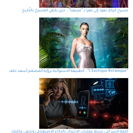
مسرح كركلا يعود إلى فقرا بـ”فينيقيا”… حين يلتقي المسرح بالتّاريخ
“L’Exotique Botanique”… الطبيعة الاستوائية برؤية المصمم أسعد خلف
كلمة السر التي تحبط عمليات الاحتيال بالذكاء الاصطناعي وتحمي عائلتك