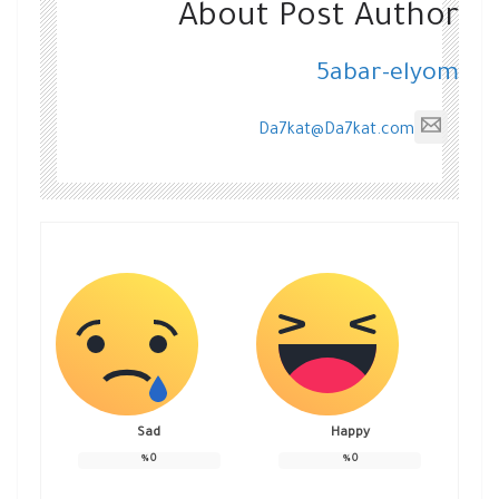
About Post Author
5abar-elyom
Da7kat@Da7kat.com
Sad
Happy
%
0
%
0